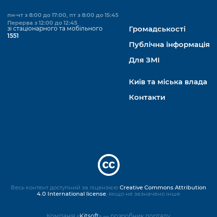
пн-чт з 8:00 до 17:00, пт з 8:00 до 15:45
Перерва з 12:00 до 12:45
зі стаціонарного та мобільного
Громадськості
1551
Публічна інформація
Для ЗМІ
Київ та міська влада
Контакти
Весь контент доступний за ліцензією
Creative Commons Attribution
4.0 International license
, якщо не зазначено інше
Компанія «
Kitsoft
» — розробник порталу