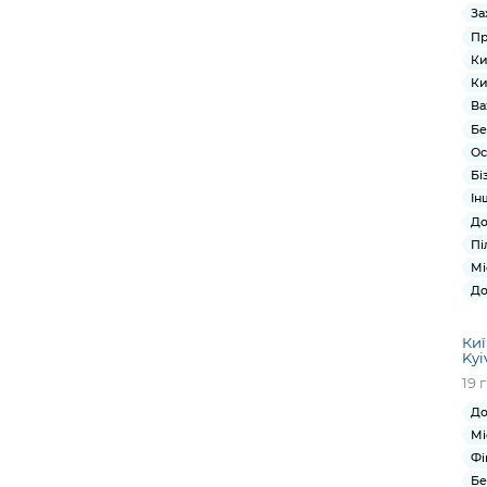
За
Пр
Ки
Ки
Ва
Бе
Ос
Бі
Ін
До
Пі
Мі
До
Киї
Kyi
19 
До
Мі
Фі
Бе