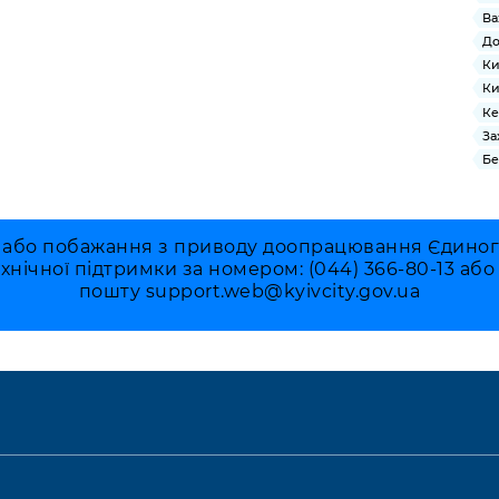
Ва
До
Ки
Ки
Ке
За
Бе
 або побажання з приводу доопрацювання Єдиного 
ехнічної підтримки за номером: (044) 366-80-13 аб
пошту
support.web@kyivcity.gov.ua