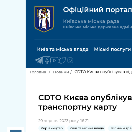
Офіційний портал
Київська міська рада
Київська міська державна адмін
Київ та міська влада
Міські послуги
CDTO Києва опублікував від
Головна
Новини
Київський міський голова
Будинок 
послуги
CDTO Києва опублікув
Київська міська рада
транспортну карту
Пільги, су
Про Київ
соціальн
20 червня 2023 року, 16:21
Керівництво КМДА
Паспорт, 
Керівництво
Київ та міська влада
Міський тра