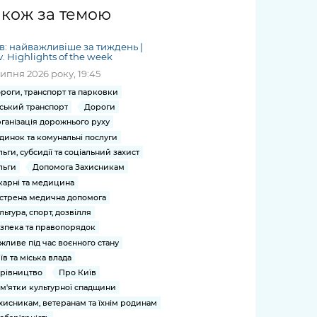
жет
Річні звіти
Києва
журналіст
міській військовій
coverage
акож за темою
Портал послуг
док
и та
ський
адміністрації
of
нтр
Гендерна політика
Публічні
рження
и від
запит /
hospitals
в: найважливіше за тиждень |
Міський застосунок Київ
дашборди
ь, дій чи
 /
«Ініціатива
Submitting
v. Highlights of the week
at work
Безбар'єрність
Цифровий
яльності
ribe
«Партнерство
a media
липня 2026 року, 19:45
under
рядників
«Відкритий Уряд» –
request
martial law
роги, транспорт та парковки
Київська міська військова
Важливе під час
мації
unce
місцевий рівень»
ський транспорт
Дороги
адміністрація
воєнного стану
s
Контакти
ганізація дорожнього руху
 про
Важливе під час
the
для медіа
динок та комунальні послуги
цювання
воєнного стану
льги, субсидії та соціальний захист
/ Contacts
ів на
льги
Допомога Захисникам
for mass
чну
карні та медицина
media
рмацію
стрена медична допомога
льтура, спорт, дозвілля
зпека та правопорядок
жливе під час воєнного стану
їв та міська влада
рівництво
Про Київ
м'ятки культурної спадщини
хисникам, ветеранам та їхнім родинам