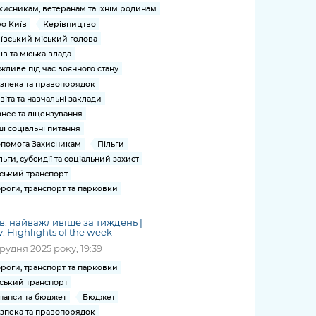
хисникам, ветеранам та їхнім родинам
о Київ
Керівництво
ївський міський голова
їв та міська влада
жливе під час воєнного стану
зпека та правопорядок
віта та навчальні заклади
знес та ліцензування
ші соціальні питання
помога Захисникам
Пільги
льги, субсидії та соціальний захист
ський транспорт
роги, транспорт та парковки
в: найважливіше за тиждень |
v. Highlights of the week
грудня 2025 року, 19:39
роги, транспорт та парковки
ський транспорт
нанси та бюджет
Бюджет
зпека та правопорядок