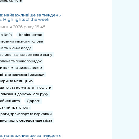
збар'єрність
в: найважливіше за тиждень |
v. Highlights of the week
липня 2026 року, 19:45
о Київ
Керівництво
ївський міський голова
їв та міська влада
жливе під час воєнного стану
зпека та правопорядок
ителям та вихователям
віта та навчальні заклади
карні та медицина
динок та комунальні послуги
ганізація дорожнього руху
обисті авто
Дороги
ський транспорт
роги, транспорт та парковки
вколишнє середовище міста
в: найважливіше за тиждень |