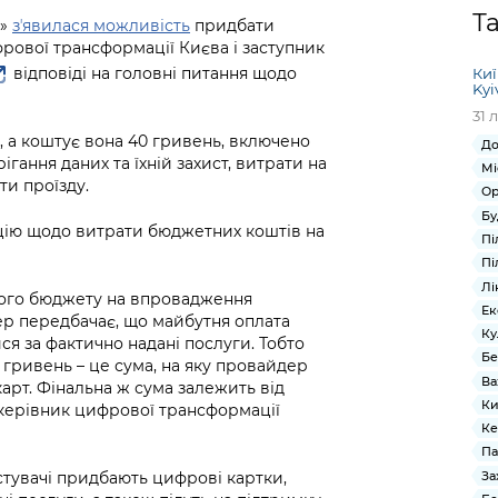
Громадська
Вакансії
Відкритий бюд
ся на
Т
й»
зʼявилася можливість
придбати
експертиза
Фінанси та бюджет
Інформація з
Поря
новин
рової трансформації Києва і заступник
Статистика
Контактний це
та медицина
обмеженим
оска
анонс
відповіді на головні питання щодо
Киї
Громадський
Безпека та
доступом
рішен
КМДА
Kyi
Звернення громадян
 навчальні
бюджет
правопорядок
безді
Subsc
31 
Подати запит
розпо
to
, а коштує вона 40 гривень, включено
До
Регуляторна діяльність
Ритуальні послуги
онлайн
інфор
anno
гання даних та їхній захист, витрати на
Мі
транспорт та
ти проїзду.
ment
Ор
Іноземцям / For
Проекти
Звіти
from 
Бу
foreigners
ію щодо витрати бюджетних коштів на
нормативно-
опра
KCSA
Пі
шнє
правових та
запит
Пі
ще міста
інших актів
публі
Лі
ького бюджету на впровадження
інфо
Ек
ер передбачає, що майбутня оплата
Ку
я за фактично надані послуги. Тобто
Бе
 гривень – це сума, на яку провайдер
Ва
арт. Фінальна ж сума залежить від
Ки
в керівник цифрової трансформації
Ке
Па
За
истувачі придбають цифрові картки,