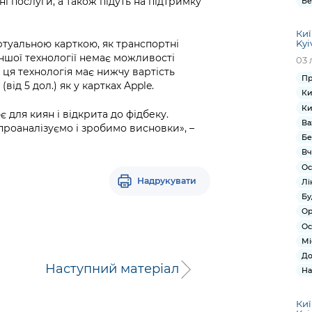
і послуги, а також підуть на підтримку
Бе
Киї
іртуальною карткою, як транспортні
Kyi
ншої технології немає можливості
03 
 ця технологія має нижчу вартість
Пр
від 5 дол.) як у картках Apple.
Ки
Ки
для киян і відкрита до фідбеку.
Ва
проаналізуємо і зробимо висновки», –
Бе
Вч
Ос
Надрукувати
Лі
Бу
Ор
Ос
Мі
До
Наступний матеріал
На
Киї