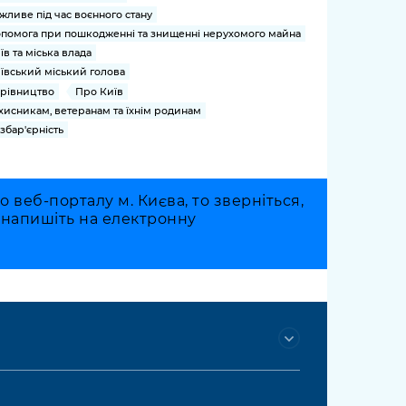
жливе під час воєнного стану
помога при пошкодженні та знищенні нерухомого майна
їв та міська влада
ївський міський голова
рівництво
Про Київ
хисникам, ветеранам та їхнім родинам
збар'єрність
веб-порталу м. Києва, то зверніться,
о напишіть на електронну