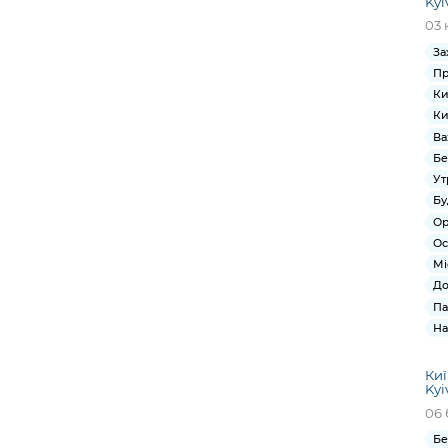
Kyi
03 
За
Пр
Ки
Ки
Ва
Бе
Ут
Бу
Ор
Ос
Мі
До
Па
На
Киї
Kyi
06 
Бе