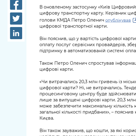
довідки
В оновленому застосунку «Київ Цифрови
Структура
цифрову транспортну карту. Керівник циф
Лікарні 
голови КМДА Петро Оленич
опублікував
Рішення та розпорядження
цифрової транспортної карти.
Освіта та
Проєкти розпоряджень, що
заклади
Він пояснив, що у вартість цифрової карти
перебувають на погодженні
оплату послуг сервісних провайдерів, збері
КМВА
Дороги, 
підтримку в автоматизованій системі опла
парковки
Також Петро Оленич спростував інформац
Навколи
цифрові карти.
середови
«Чи витрачались 20,3 млн гривень із міс
цифрової карти? Ні, не витрачались. Тенд
процесинговому центру буде здійснюватис
лише за випущені цифрові карти. 20,3 млн
може забезпечити максимальну кількість к
загальної кількості придбаних», – поясни
Києва.
Він також зауважив, що кошти, за які кор