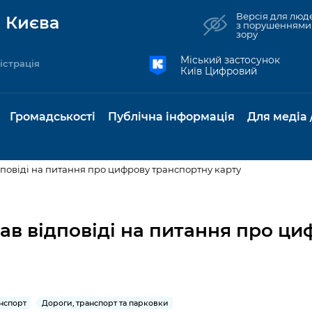
Версія для люд
 Києва
з порушеннями
зору
Міський застосунок
істрація
Київ Цифровий
Громадськості
Публічна інформація
Для медіа 
повіді на питання про цифрову транспортну карту
та комунальні
Реєстр громадських
Рішення Київради
Доступ до
Містобудування та
Консультації з
Норм
Нови
об'єднань
публічної
земельні ділянки
громадськістю
база
Анон
ав відповіді на питання про ци
Контактна інформація
інформації
бсидії та
Громадські слухання
Культура, спорт,
Громадська рад
Питан
Медіа
Графік роботи та прийому
ий захист
Про систему
дозвілля
відпов
рея
Місцеві ініціативи
громадян
Петиції
обліку публічної
публі
свідоцтва та
Бізнес та ліцензування
Підп
інформації
інфо
нспорт
Дороги, транспорт та парковки