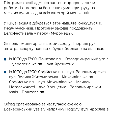
Підприємства, установи, організації
Підтримка акції адміністрацією є продовженням
Уряд» – місцевий рівень»
Про відкриті дані
Портал Захисників та Захисниць
роботи зі створення безпечних умов для руху на
Kyiv International Relations
міських вулицях для всіх категорій мешканців.
Важливе під час воєнного стану
Портал даних Києва
Безбар'єрність
Річні звіти
У Києві акція відбудеться втринадцяте, очікується 10
Публічні дашборди
тисяч учасників. Програму заходів продовжить
Портал послуг
Велофестиваль у парку «Муромець».
Гендерна політика
Міський застосунок Київ Цифровий
Як повідомили організатори заходу, 1 червня рух
Безбар'єрність
автотранспорту повністю буде обмежено на ділянках:
Важливе під час воєнного стану
Київська міська військова адміністрація
із 10:30 до 13:00: Поштова пл. – Володимирський узвіз
– Європейська пл. – вул. Хрещатик;
із 10:30 до 12:30: Софійська пл. – вул. Володимирська –
вул. Велика Житомирська – Михайлівська пл. –
Софійська пл. – вул. Михайлівська – Майдан
Незалежності – вул. Хрещатик – Володимирській
узвіз – Поштова пл.
Об’їзд організовано за наступною схемою:
Вознесенський узвіз у напрямку Подолу; вул. Ярославів