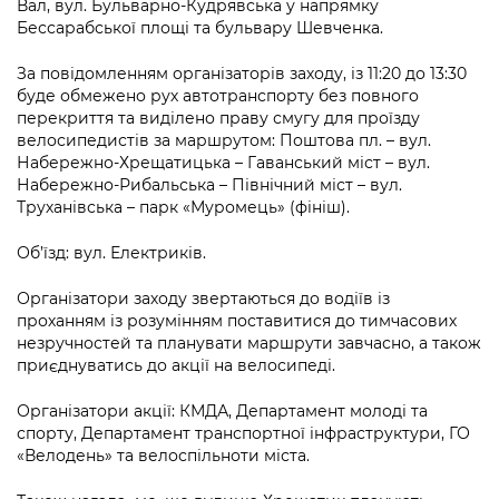
Вал, вул. Бульварно-Кудрявська у напрямку
Бессарабської площі та бульвару Шевченка.
За повідомленням організаторів заходу, із 11:20 до 13:30
буде обмежено рух автотранспорту без повного
перекриття та виділено праву смугу для проїзду
велосипедистів за маршрутом: Поштова пл. – вул.
Набережно-Хрещатицька – Гаванський міст – вул.
Набережно-Рибальська – Північний міст – вул.
Труханівська – парк «Муромець» (фініш).
Об’їзд: вул. Електриків.
Організатори заходу звертаються до водіїв із
проханням із розумінням поставитися до тимчасових
незручностей та планувати маршрути завчасно, а також
приєднуватись до акції на велосипеді.
Організатори акції: КМДА, Департамент молоді та
спорту, Департамент транспортної інфраструктури, ГО
«Велодень» та велоспільноти міста.