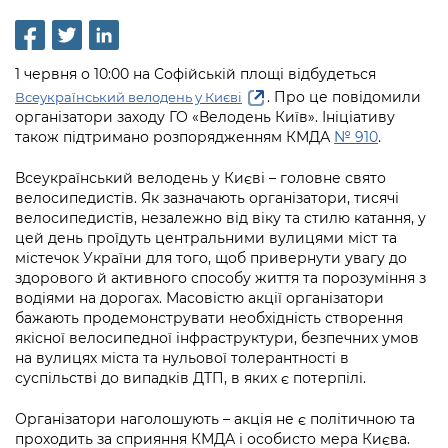
інформації
Рішення та розпорядження
Освіта та навчальні заклади
Громадська експертиза
Медіагалерея
Інформація з обмеженим доступом
Портал Послуг
Проєкти розпоряджень, що
Дороги, транспорт та парковки
Громадський бюджет
Підписатися на новини та анонси від
1 червня о 10:00 на Софійській площі відбудеться
перебувають на погодженні КМВА
Подати запит онлайн
КМДА / Subscribe to announcements
. Про це повідомили
Всеукраїнський велодень у Києві
Навколишнє середовище міста
Консультації з громадськістю
from the KCSA
організатори заходу ГО «Велодень Київ». Ініціативу
Рішення Київради
Проекти нормативно-правових та
також підтримано розпорядженням КМДА
№ 910
.
Містобудування та земельні ділянки
Громадська рада
інших актів
Порядок акредитації медіа /
Контактна інформація
Accreditation process
Всеукраїнський велодень у Києві – головне свято
Культура, спорт, дозвілля
Петиції
Нормативна база
велосипедистів. Як зазначають організатори, тисячі
Графік роботи та прийому громадян
Подати журналістський запит /
велосипедистів, незалежно від віку та стилю катання, у
Бізнес та ліцензування
Відкритий бюджет
Питання і відповіді про публічну
цей день проїдуть центральними вулицями міст та
Submitting a media request
Вакансії
інформацію
містечок України для того, щоб привернути увагу до
Фінанси та бюджет
Контактний центр
здорового й активного способу життя та порозуміння з
Зйомки в лікарнях в умовах воєнного
Статистика
Порядок оскарження рішень, дій чи
водіями на дорогах. Масовістю акції організатори
стану / Rules for media coverage of
Безпека та правопорядок
Допомога учасникам АТО
бажають продемонструвати необхідність створення
бездіяльності розпорядників інформації
hospitals at work under martial law
Звернення громадян
якісної велосипедної інфраструктури, безпечних умов
Ритуальні послуги
Рада з питань внутрішньо переміщених
на вулицях міста та нульової толерантності в
Звіти про опрацювання запитів на
Контакти для медіа / Contacts for mass
Регуляторна діяльність
осіб при Київській міській військовій
суспільстві до випадків ДТП, в яких є потерпілі.
публічну інформацію
media
Іноземцям / For foreigners
адміністрації
Промисловість і наука Києва
Організатори наголошують – акція не є політичною та
Інформація для споживачів
Пам'ятки культурної спадщини
проходить за сприяння КМДА і особисто мера Києва.
«Ініціатива «Партнерство «Відкритий