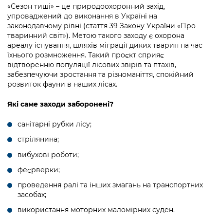
Підприємства, установи, організації
«Сезон тиші» – це природоохоронний захід,
Уряд» – місцевий рівень»
Про відкриті дані
Портал Захисників та Захисниць
упроваджений до виконання в Україні на
Kyiv International Relations
законодавчому рівні (стаття 39 Закону України «Про
Важливе під час воєнного стану
Портал даних Києва
Безбар'єрність
тваринний світ»). Метою такого заходу є охорона
Річні звіти
ареалу існування, шляхів міграції диких тварин на час
Публічні дашборди
Портал послуг
їхнього розмноження. Такий проєкт сприяє
Гендерна політика
відтворенню популяції лісових звірів та птахів,
забезпечуючи зростання та різноманіття, спокійний
Міський застосунок Київ Цифровий
розвиток фауни в наших лісах.
Безбар'єрність
Важливе під час воєнного стану
Які саме заходи заборонені?
Київська міська військова адміністрація
санітарні рубки лісу;
стрілянина;
вибухові роботи;
феєрверки;
проведення ралі та інших змагань на транспортних
засобах;
використання моторних маломірних суден.