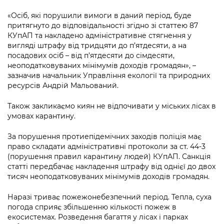
«Осіб, які порушили вимоги в даний період, буде
притягнуто до відповідальності згідно зі статтею 87
КУпАП та накладено адміністративне стягнення у
вигляді штрафу від тридцяти до п’ятдесяти, а на
посадових осіб – від п’ятдесяти до сімдесяти,
неоподатковуваних мінімумів доходів громадян», –
зазначив начальник Управління екології та природних
ресурсів Андрій Мальований.
Також закликаємо киян не відпочивати у міських лісах в
умовах карантину.
За порушення протиепідемічних заходів поліція має
право складати адміністративні протоколи за ст. 44-3
(порушення правил карантину людей) КУпАП. Санкція
статті передбачає накладення штрафу від однієї до двох
тисяч неоподатковуваних мінімумів доходів громадян.
Наразі триває пожежонебезпечний період. Тепла, суха
погода сприяє збільшенню кількості пожеж в
екосистемах. Розведення багаття у лісах і парках