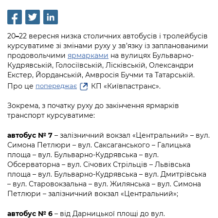
інформації
Рішення та розпорядження
Освіта та навчальні заклади
Громадська експертиза
Медіагалерея
Інформація з обмеженим доступом
Портал Послуг
Проєкти розпоряджень, що
Дороги, транспорт та парковки
Громадський бюджет
Підписатися на новини та анонси від
20
–
22 вересня низка столичних автобусів і тролейбусів
перебувають на погодженні КМВА
Подати запит онлайн
КМДА / Subscribe to announcements
курсуватиме зі змінами руху у зв’язку із запланованими
Навколишнє середовище міста
Консультації з громадськістю
from the KCSA
продовольчими
ярмарками
на вулицях Бульварно-
Рішення Київради
Проекти нормативно-правових та
Кудрявській, Голосіївській, Лісківській, Олександри
Містобудування та земельні ділянки
Громадська рада
інших актів
Порядок акредитації медіа /
Екстер, Йорданській, Амвросія Бучми та Татарській.
Контактна інформація
Accreditation process
Про це
КП «Київпастранс».
попереджає
Культура, спорт, дозвілля
Петиції
Нормативна база
Графік роботи та прийому громадян
Подати журналістський запит /
Зокрема, з початку руху до закінчення ярмарків
Бізнес та ліцензування
Відкритий бюджет
Питання і відповіді про публічну
транспорт курсуватиме:
Submitting a media request
Вакансії
інформацію
Фінанси та бюджет
Контактний центр
автобус № 7
– залізничний вокзал «Центральний» – вул.
Зйомки в лікарнях в умовах воєнного
Статистика
Порядок оскарження рішень, дій чи
Симона Петлюри – вул. Саксаганського – Галицька
стану / Rules for media coverage of
Безпека та правопорядок
Допомога учасникам АТО
площа – вул. Бульварно-Кудрявська – вул.
бездіяльності розпорядників інформації
hospitals at work under martial law
Звернення громадян
Обсерваторна – вул. Січових Стрільців – Львівська
Ритуальні послуги
Рада з питань внутрішньо переміщених
площа – вул. Бульварно-Кудрявська – вул. Дмитрівська
Звіти про опрацювання запитів на
Контакти для медіа / Contacts for mass
Регуляторна діяльність
осіб при Київській міській військовій
– вул. Старовокзальна – вул. Жилянська – вул. Симона
публічну інформацію
media
Іноземцям / For foreigners
адміністрації
Петлюри – залізничний вокзал «Центральний»;
Промисловість і наука Києва
Інформація для споживачів
Пам'ятки культурної спадщини
автобус № 6
– від Дарницької площі до вул.
«Ініціатива «Партнерство «Відкритий