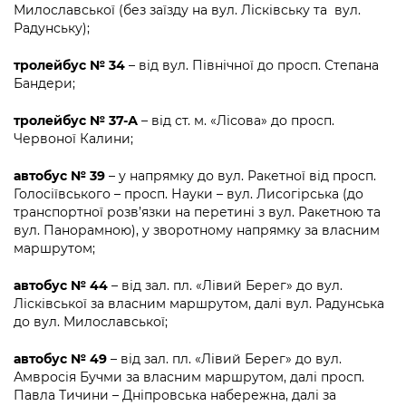
Підприємства, установи, організації
Милославської (без заїзду на вул. Лісківську та вул.
Уряд» – місцевий рівень»
Про відкриті дані
Портал Захисників та Захисниць
Радунську);
Kyiv International Relations
Важливе під час воєнного стану
Портал даних Києва
Безбар'єрність
тролейбус № 34
– від вул. Північної до просп. Степана
Річні звіти
Бандери;
Публічні дашборди
Портал послуг
Гендерна політика
тролейбус № 37-А
– від ст. м. «Лісова» до просп.
Червоної Калини;
Міський застосунок Київ Цифровий
Безбар'єрність
автобус № 39
– у напрямку до вул. Ракетної від просп.
Важливе під час воєнного стану
Голосіївського – просп. Науки – вул. Лисогірська (до
Київська міська військова адміністрація
транспортної розв’язки на перетині з вул. Ракетною та
вул. Панорамною), у зворотному напрямку за власним
маршрутом;
автобус № 44
– від зал. пл. «Лівий Берег» до вул.
Лісківської за власним маршрутом, далі вул. Радунська
до вул. Милославської;
автобус № 49
– від зал. пл. «Лівий Берег» до вул.
Амвросія Бучми за власним маршрутом, далі просп.
Павла Тичини – Дніпровська набережна, далі за