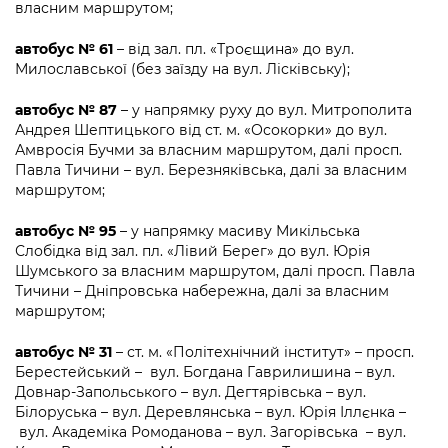
власним маршрутом;
автобус № 61
– від зал. пл. «Троєщина» до вул.
Милославської (без заїзду на вул. Лісківську);
автобус № 87
– у напрямку руху до вул. Митрополита
Андрея Шептицького від ст. м. «Осокорки» до вул.
Амвросія Бучми за власним маршрутом, далі просп.
Павла Тичини – вул. Березняківська, далі за власним
маршрутом;
автобус № 95
– у напрямку масиву Микільська
Слобідка від зал. пл. «Лівий Берег» до вул. Юрія
Шумського за власним маршрутом, далі просп. Павла
Тичини – Дніпровська набережна, далі за власним
маршрутом;
автобус № 31
– ст. м. «Політехнічний інститут» – просп.
Берестейський – вул. Богдана Гаврилишина – вул.
Довнар-Запольського – вул. Дегтярівська – вул.
Білоруська – вул. Деревлянська – вул. Юрія Іллєнка –
вул. Академіка Ромоданова – вул. Загорівська – вул.