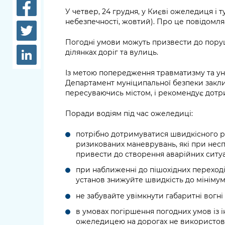
довідки
У четвер, 24 грудня, у Києві ожеледиця і т
Структура
небезпечності, жовтий). Про це повідомля
Лікарні 
Рішення та розпорядження
Погодні умови можуть призвести до пору
Освіта та
ділянках доріг та вулиць.
Проєкти розпоряджень, що
заклади
перебувають на погодженні
Із метою попередження травматизму та ун
КМВА
Дороги, 
Департамент муніципальної безпеки закл
парковки
пересуваючись містом, і рекомендує дотр
Навколи
Поради водіям під час ожеледиці:
середови
потрібно дотримуватися швидкісного ре
ризикованих маневрувань, які при нес
привести до створення аварійних ситуа
при наближенні до пішохідних переході
установ знижуйте швидкість до мінімум
не забувайте увімкнути габаритні вогні 
в умовах погіршення погодних умов із 
ожеледицею на дорогах не використову