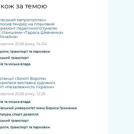
жет
Річні звіти
Києва
журналіст
міській військовій
coverage
акож за темою
Портал послуг
док
и та
ський
адміністрації
of
нтр
Гендерна політика
Публічні
рження
и від
запит /
hospitals
ївський метрополітен»
Міський застосунок Київ
дашборди
ь, дій чи
 /
«Ініціатива
Submitting
лосив тендер на плановий
at work
Безбар'єрність
Цифровий
ремонт перегінного тунелю
яльності
ribe
«Партнерство
a media
under
 станціями «Тараса Шевченка»
рядників
«Відкритий Уряд» –
Почайна»
request
martial law
Київська міська військова
Важливе під час
мації
unce
місцевий рівень»
серпня 2026 року, 14:04
адміністрація
воєнного стану
s
Контакти
роги, транспорт та парковки
 про
Важливе під час
the
для медіа
ський транспорт
цювання
воєнного стану
їв та міська влада
/ Contacts
ів на
for mass
чну
станції «Золоті Ворота»
media
крилася виставка художніх
рмацію
іт «Незалежність України»
серпня 2026 року, 12:26
їв та міська влада
ївський університет імені Бориса Грінченка
льтура, спорт, дозвілля
ський транспорт
роги, транспорт та парковки