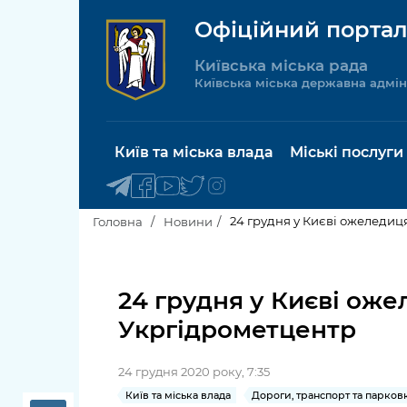
Офіційний портал
Київська міська рада
Київська міська державна адмін
Київ та міська влада
Міські послуги
24 грудня у Києві ожеледиця
Головна
Новини
Київський міський голова
Будинок 
послуги
24 грудня у Києві оже
Київська міська рада
Укргідрометцентр
Пільги, су
Про Київ
соціальн
24 грудня 2020 року, 7:35
Керівництво КМДА
Паспорт, 
Київ та міська влада
Дороги, транспорт та парков