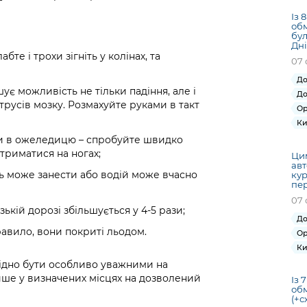
Із 
обм
бул
Дні
бте і трохи зігніть у колінах, та
07 
До
ує можливість не тільки падіння, але і
До
трусів мозку. Розмахуйте руками в такт
Ор
Ки
би в ожеледицю – спробуйте швидко
триматися на ногах;
Ци
авт
ль може занести або водій може вчасно
кур
пер
07 
ькій дорозі збільшується у 4-5 рази;
До
равило, вони покриті льодом.
Ор
Ки
хідно бути особливо уважними на
ише у визначених місцях на дозволений
Із 
обм
(+с