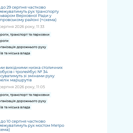
8 до 29 серпня частково
ежуватимуть рух транспорту
ьваром Верховної Ради у
провському районі (+схема)
серпня 2026 року, 11:33
роги, транспорт та парковки
роги
ганізація дорожнього руху
їв та міська влада
ми вихідними низка столичних
обусів і тролейбус № 34
суватимуть зі змінами руху:
елік маршрутів
серпня 2026 року, 11:05
роги, транспорт та парковки
ганізація дорожнього руху
їв та міська влада
7 до 10 серпня частково
ежуватимуть рух мостом Метро
хема)