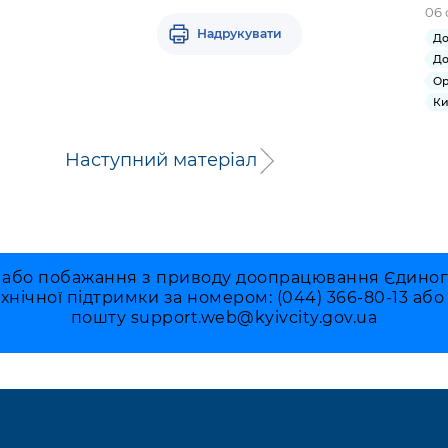
06 
Надрукувати
До
До
Ор
Ки
Наступний матеріал
 або побажання з приводу доопрацювання Єдиного 
ехнічної підтримки за номером: (044) 366-80-13 аб
пошту
support.web@kyivcity.gov.ua