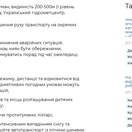
Громадська
Вакансії
Відкритий бюд
ся на
Т
уман, видимість 200-500м (І рівень
експертиза
Фінанси та бюджет
Інформація з
Поря
новин
є Український гідрометцентр.
Статистика
Контактний це
та медицина
обмеженим
оска
анонс
«Ки
Громадський
Безпека та
доступом
рішен
КМДА
ого
шення руху транспорту на окремих
Звернення громадян
 навчальні
бюджет
правопорядок
кап
безді
Subsc
між
Подати запит
розпо
to
– «
Регуляторна діяльність
Ритуальні послуги
онлайн
інфор
anno
икнення аварійних ситуацій,
07 
транспорт та
икає киян бути обережними,
ment
До
Іноземцям / For
Проекти
имуватись порад під час ожеледиці.
Звіти
from 
Мі
foreigners
нормативно-
опра
KCSA
Ки
шнє
правових та
запит
ще міста
інших актів
публі
На 
жиму, дистанції та відмовитися від
від
інфо
приятливих погодних умовах можуть
роб
цій;
07 
в та місць розташування дитячих
Ки
у;
Ки
Ку
чи протитуманні ліхтарі;
Мі
інтенсивним випадінням снігу та
До
йте автотранспорт із літніми шинами.