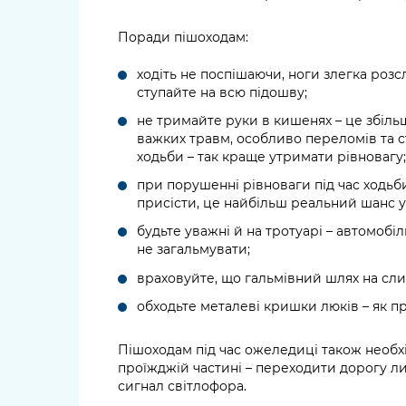
Поради пішоходам:
ходіть не поспішаючи, ноги злегка розсла
ступайте на всю підошву;
не тримайте руки в кишенях – це збільш
важких травм, особливо переломів та с
ходьби – так краще утримати рівновагу;
при порушенні рівноваги під час ходь
присісти, це найбільш реальний шанс у
будьте уважні й на тротуарі – автомобі
не загальмувати;
враховуйте, що гальмівний шлях на слиз
обходьте металеві кришки люків – як п
Пішоходам під час ожеледиці також необ
проїжджій частині – переходити дорогу л
сигнал світлофора.