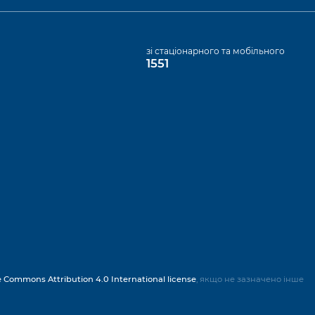
а
зі стаціонарного та мобільного
1551
e Commons Attribution 4.0 International license
, якщо не зазначено інше