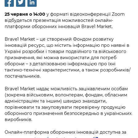
інформації
Рішення та розпорядження
Освіта та навчальні заклади
Громадська експертиза
Медіагалерея
Інформація з обмеженим доступом
Портал Послуг
25 червня о 14:00
у форматі відеоконференції Zoom
Проєкти розпоряджень, що
Дороги, транспорт та парковки
Громадський бюджет
відбудеться презентація можливостей онлайн-
Підписатися на новини та анонси від
перебувають на погодженні КМВА
Подати запит онлайн
платформи оборонних інновацій Brave1 Market.
КМДА / Subscribe to announcements
Навколишнє середовище міста
Консультації з громадськістю
from the KCSA
Рішення Київради
Brave1 Market – це створений Фондом розвитку
Проекти нормативно-правових та
Містобудування та земельні ділянки
Громадська рада
інновацій ресурс, що містить інформацію про наявні в
інших актів
Порядок акредитації медіа /
Контактна інформація
Україні розробки і товари подвійного та військового
Accreditation process
Культура, спорт, дозвілля
Петиції
призначення, які можна використати для потреб
Нормативна база
Графік роботи та прийому громадян
оборони – з деталізованою інформацією про їхні
Подати журналістський запит /
Бізнес та ліцензування
тактико-технічні характеристики, а також розробників/
Відкритий бюджет
Питання і відповіді про публічну
Submitting a media request
Вакансії
постачальників.
інформацію
Фінанси та бюджет
Контактний центр
Зйомки в лікарнях в умовах воєнного
Статистика
Brave1 Market надає можливість зацікавленим особам
Порядок оскарження рішень, дій чи
стану / Rules for media coverage of
(зокрема військовим, волонтерам, фондам, обласним
Безпека та правопорядок
Допомога учасникам АТО
бездіяльності розпорядників інформації
hospitals at work under martial law
адміністраціям та іншим) швидко знаходити,
Звернення громадян
порівнювати та закуповувати перевірену продукцію
Ритуальні послуги
Рада з питань внутрішньо переміщених
Звіти про опрацювання запитів на
Контакти для медіа / Contacts for mass
оборонного призначення безпосередньо в українських
Регуляторна діяльність
осіб при Київській міській військовій
публічну інформацію
виробників.
media
Іноземцям / For foreigners
адміністрації
Промисловість і наука Києва
Інформація для споживачів
Онлайн-платформа оборонних інновацій доступна за
Пам'ятки культурної спадщини
«Ініціатива «Партнерство «Відкритий