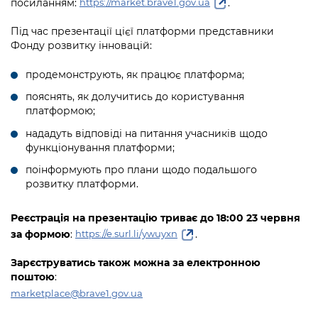
посиланням:
.
https://market.brave1.gov.ua
Підприємства, установи, організації
Уряд» – місцевий рівень»
Про відкриті дані
Портал Захисників та Захисниць
Під час презентації цієї платформи представники
Kyiv International Relations
Важливе під час воєнного стану
Портал даних Києва
Фонду розвитку інновацій:
Безбар'єрність
Річні звіти
Публічні дашборди
продемонструють, як працює платформа;
Портал послуг
Гендерна політика
пояснять, як долучитись до користування
Міський застосунок Київ Цифровий
платформою;
Безбар'єрність
нададуть відповіді на питання учасників щодо
Важливе під час воєнного стану
функціонування платформи;
Київська міська військова адміністрація
поінформують про плани щодо подальшого
розвитку платформи.
Реєстрація на презентацію триває до 18:00 23 червня
за формою
:
.
https://e.surl.li/ywuyxn
Зарєструватись також можна за електронною
поштою
:
marketplace@brave1.gov.ua