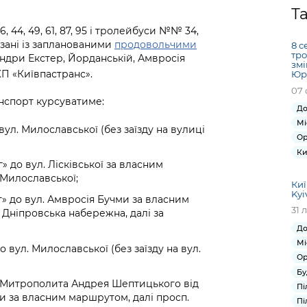
Громадська
Вакансії
Відкритий бюд
ся на
Т
експертиза
Фінанси та бюджет
Інформація з
Поря
новин
 44, 49, 61, 87, 95 і тролейбуси №№ 34,
Статистика
Контактний це
та медицина
обмеженим
оска
анонс
’язані із запланованими
продовольчими
8 с
Громадський
Безпека та
доступом
рішен
КМДА
тро
андри Екстер, Йорданській, Амвросія
Звернення громадян
 навчальні
бюджет
правопорядок
змі
безді
Subsc
П «Київпастранс».
Юрі
Подати запит
розпо
to
07 
Регуляторна діяльність
Ритуальні послуги
онлайн
інфор
anno
анспорт курсуватиме:
транспорт та
До
ment
Іноземцям / For
Мі
Проекти
Звіти
вул. Милославської (без заїзду на вулиці
from 
foreigners
Ор
нормативно-
опра
KCSA
Ки
шнє
правових та
запит
г» до вул. Лісківської за власним
ще міста
інших актів
публі
 Милославської;
Киї
інфо
Kyi
ег» до вул. Амвросія Бучми за власним
31 
 Дніпровська набережна, далі за
До
Мі
о вул. Милославської (без заїзду на вул.
Ор
Бу
. Митрополита Андрея Шептицького від
Пі
ми за власним маршрутом, далі просп.
Пі