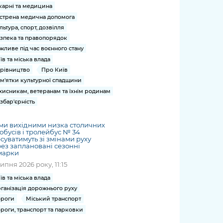
карні та медицина
стрена медична допомога
льтура, спорт, дозвілля
зпека та правопорядок
жливе під час воєнного стану
їв та міська влада
рівництво
Про Київ
м'ятки культурної спадщини
хисникам, ветеранам та їхнім родинам
збар'єрність
ми вихідними низка столичних
обусів і тролейбус № 34
суватимуть зі змінами руху
ез заплановані сезонні
марки
липня 2026 року, 11:15
їв та міська влада
ганізація дорожнього руху
роги
Міський транспорт
роги, транспорт та парковки