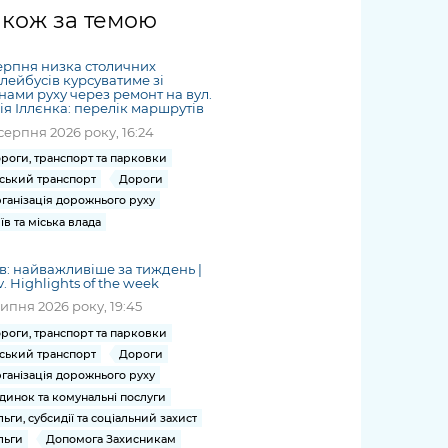
жет
Річні звіти
Києва
журналіст
міській військовій
coverage
акож за темою
Портал послуг
док
и та
ський
адміністрації
of
нтр
Гендерна політика
Публічні
рження
и від
запит /
hospitals
ерпня низка столичних
Міський застосунок Київ
дашборди
ь, дій чи
 /
«Ініціатива
Submitting
лейбусів курсуватиме зі
at work
Безбар'єрність
Цифровий
нами руху через ремонт на вул.
яльності
ribe
«Партнерство
a media
under
я Іллєнка: перелік маршрутів
рядників
«Відкритий Уряд» –
request
martial law
серпня 2026 року, 16:24
Київська міська військова
Важливе під час
мації
unce
місцевий рівень»
адміністрація
воєнного стану
роги, транспорт та парковки
s
Контакти
ський транспорт
Дороги
 про
Важливе під час
the
для медіа
ганізація дорожнього руху
цювання
воєнного стану
/ Contacts
їв та міська влада
ів на
for mass
чну
media
в: найважливіше за тиждень |
рмацію
v. Highlights of the week
липня 2026 року, 19:45
роги, транспорт та парковки
ський транспорт
Дороги
ганізація дорожнього руху
динок та комунальні послуги
льги, субсидії та соціальний захист
льги
Допомога Захисникам