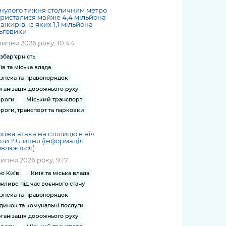
нулого тижня столичним метро
ристалися майже 4,4 мільйона
ажирів, із яких 1,1 мільйона –
ьговики
липня 2026 року, 10:44
збар'єрність
їв та міська влада
зпека та правопорядок
ганізація дорожнього руху
роги
Міський транспорт
роги, транспорт та парковки
ожа атака на столицю в ніч
ти 19 липня (інформація
влюється)
липня 2026 року, 9:17
о Київ
Київ та міська влада
жливе під час воєнного стану
зпека та правопорядок
динок та комунальні послуги
ганізація дорожнього руху