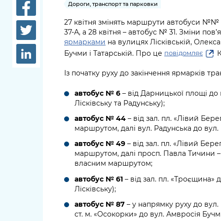
довідки
Дороги, транспорт та парковки
Структура
27 квітня змінять маршрути автобуси №№ 6,
Лікарні 
37-А, а 28 квітня – автобус № 31. Зміни пов
Рішення та розпорядження
ярмарками
на вулицях Лісківській, Олекс
Освіта та
Бучми і Татарській. Про це
К
повідомляє
Проєкти розпоряджень, що
заклади
перебувають на погодженні
Із початку руху до закінчення ярмарків тр
КМВА
Дороги, 
парковки
автобус № 6
– від Дарницької площі до 
Лісківську та Радунську);
Навколи
автобус № 44
– від зал. пл. «Лівий Бере
середови
маршрутом, далі вул. Радунська до вул.
автобус № 49
– від зал. пл. «Лівий Бер
маршрутом, далі просп. Павла Тичини –
власним маршрутом;
автобус № 61
– від зал. пл. «Троєщина» д
Лісківську);
автобус № 87
– у напрямку руху до вул
ст. м. «Осокорки» до вул. Амвросія Буч