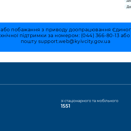
До
До
 або побажання з приводу доопрацювання Єдиного 
ехнічної підтримки за номером: (044) 366-80-13 аб
пошту
support.web@kyivcity.gov.ua
а
зі стаціонарного та мобільного
1551