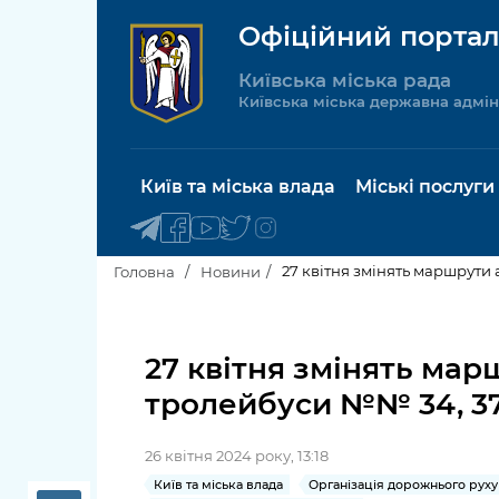
Офіційний портал
Київська міська рада
Київська міська державна адмін
Київ та міська влада
Міські послуги
27 квітня змінять маршрути а
Головна
Новини
Київський міський голова
Будинок 
послуги
27 квітня змінять марш
Київська міська рада
тролейбуси №№ 34, 37-
Пільги, су
Про Київ
соціальн
26 квітня 2024 року, 13:18
Керівництво КМДА
Паспорт, 
Київ та міська влада
Організація дорожнього руху