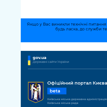
Якщо у Вас виникли технічні питання
будь ласка, до служби т
gov.ua
Державні сайти України
Офіційний портал Києв
beta
Київська міська державна адміністрація
Київська міська рада