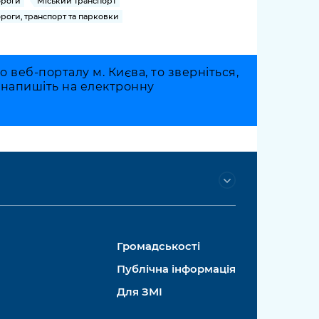
роги
Міський транспорт
роги, транспорт та парковки
веб-порталу м. Києва, то зверніться,
о напишіть на електронну
Громадськості
Публічна інформація
Для ЗМІ