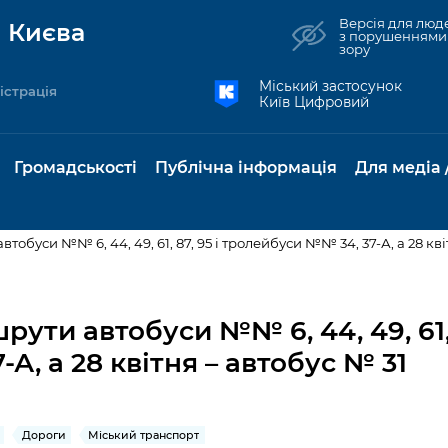
Версія для люд
 Києва
з порушеннями
зору
Міський застосунок
істрація
Київ Цифровий
Громадськості
Публічна інформація
Для медіа 
втобуси №№ 6, 44, 49, 61, 87, 95 і тролейбуси №№ 34, 37-А, а 28 кві
та комунальні
Реєстр громадських
Рішення Київради
Доступ до
Містобудування та
Консультації з
Норм
Нови
об'єднань
публічної
земельні ділянки
громадськістю
база
Анон
рути автобуси №№ 6, 44, 49, 61, 
Контактна інформація
інформації
А, а 28 квітня – автобус № 31
бсидії та
Громадські слухання
Культура, спорт,
Громадська рад
Питан
Медіа
Графік роботи та прийому
ий захист
Про систему
дозвілля
відпов
рея
Місцеві ініціативи
громадян
Петиції
обліку публічної
публі
свідоцтва та
Бізнес та ліцензування
Підп
інформації
інфо
Дороги
Міський транспорт