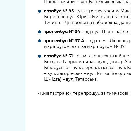
Павла Тичини – вул. Березняківська, д
автобус № 95
– у напрямку масиву Микіл
Берег» до вул. Юрія Шумського за влас
Тичини – Дніпровська набережна, далі
тролейбус № 34
– від вул. Північної до
тролейбус № 37-А
– від ст. м. «Лісова» 
маршрутом, далі за маршрутом № 37;
автобус № 31
– ст. м. «Політехнічний інс
Богдана Гаврилишина – вул. Довнар-Запо
Білоруська – вул. Деревлянська – вул. 
– вул. Загорівська – вул. Князя Володи
Шмідта) – вул. Татарська.
«Київпастранс» перепрошує за тимчасові н