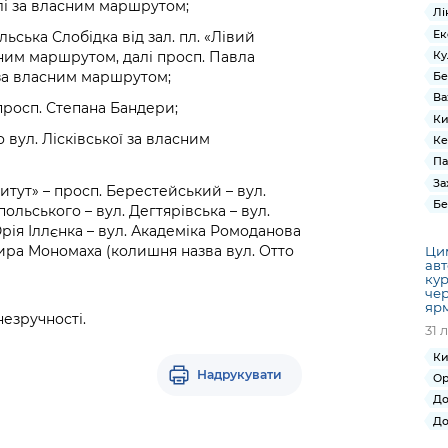
алі за власним маршрутом;
Лі
Ек
ьська Слобідка від зал. пл. «Лівий
Ку
ним маршрутом, далі просп. Павла
 за власним маршрутом;
Бе
Ва
 просп. Степана Бандери;
Ки
до вул. Лісківської за власним
Ке
Па
За
титут» – просп. Берестейський – вул.
Бе
льського – вул. Дегтярівська – вул.
Юрія Іллєнка – вул. Академіка Ромоданова
мира Мономаха (колишня назва вул. Отто
Ци
авт
кур
чер
яр
езручності.
31 
Ки
Надрукувати
Ор
До
До