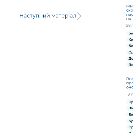
Ми
ско
пас
Наступний матеріал
піл
28 
Бе
Ки
Бе
Ор
До
До
Вор
про
оно
19 
Пр
Ва
Бе
Бу
Ор