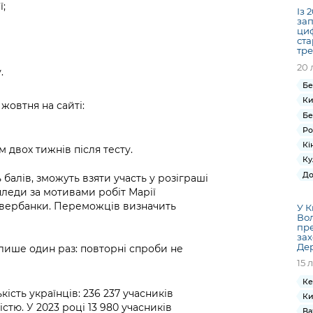
ї;
Із 
зап
циф
ста
тре
20 
у.
Бе
Ки
 жовтня на сайті:
Бе
Ро
Кі
 двох тижнів після тесту.
Ку
До
 балів, зможуть взяти участь у розіграші
пледи за мотивами робіт Марії
 павербанки. Переможців визначить
У К
Во
пре
зах
Де
 лише один раз: повторні спроби не
15 
Ке
ість українців: 236 237 учасників
Ки
стю. У 2023 році 13 980 учасників
Ва