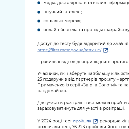
медіа: достовірність та вплив інформаці
штучний інтелект;
соціальні мережі;
онлайн-безпека та протидія шахрайств
Доступ до тесту буде відкритий до 23:59 31
.
https://filter.mcsc.gov.ua/test2025/
Правильні відповіді оприлюднять протягом
Учасники, які наберуть найбільшу кількість
25 подарунків від партнерів проєкту – арт
Примаченко із серії «Звірі в Болотні» та
рандомайзер.
Для участі в розіграші тест можна пройти
зараховуватимуть для участі в розіграші.
У 2024 році тест
рекордна кільк
пройшла
розпочали тест, 76 323 пройшли його повні