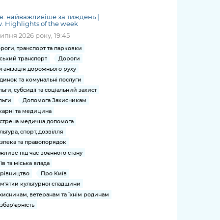
жет
Річні звіти
Києва
журналіст
міській військовій
coverage
Портал послуг
док
и та
ський
адміністрації
в: найважливіше за тиждень |
of
нтр
Гендерна політика
v. Highlights of the week
Публічні
рження
и від
запит /
hospitals
Міський застосунок Київ
липня 2026 року, 19:45
дашборди
ь, дій чи
 /
«Ініціатива
Submitting
at work
Безбар'єрність
Цифровий
яльності
ribe
«Партнерство
роги, транспорт та парковки
a media
under
ський транспорт
Дороги
рядників
«Відкритий Уряд» –
request
martial law
Київська міська військова
Важливе під час
ганізація дорожнього руху
мації
unce
місцевий рівень»
адміністрація
воєнного стану
динок та комунальні послуги
s
Контакти
льги, субсидії та соціальний захист
 про
Важливе під час
the
для медіа
льги
Допомога Захисникам
цювання
воєнного стану
/ Contacts
карні та медицина
ів на
for mass
стрена медична допомога
чну
media
льтура, спорт, дозвілля
рмацію
зпека та правопорядок
жливе під час воєнного стану
їв та міська влада
рівництво
Про Київ
м'ятки культурної спадщини
хисникам, ветеранам та їхнім родинам
збар'єрність