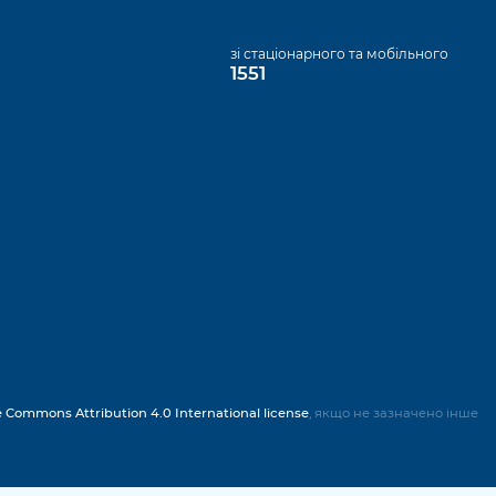
а
зі стаціонарного та мобільного
1551
e Commons Attribution 4.0 International license
, якщо не зазначено інше