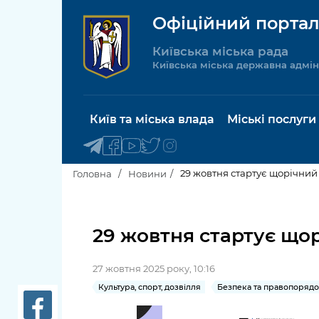
Офіційний портал
Київська міська рада
Київська міська державна адмін
Київ та міська влада
Міські послуги
29 жовтня стартує щорічний 
Головна
Новини
Київський міський голова
Будинок 
послуги
29 жовтня стартує щор
Київська міська рада
Пільги, су
27 жовтня 2025 року, 10:16
Про Київ
соціальн
Культура, спорт, дозвілля
Безпека та правопоряд
Керівництво КМДА
Паспорт, 