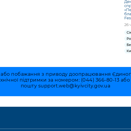
Ден
спр
«Пе
бла
Fes
26 
Сі
Ро
Бе
Ки
 або побажання з приводу доопрацювання Єдиного 
ехнічної підтримки за номером: (044) 366-80-13 аб
пошту
support.web@kyivcity.gov.ua