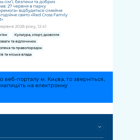
ь сім’ї, безпеки та добрих
ав: 27 червня в парку
ремога» відбудеться сімейне
годійне свято «Red Cross Family
t»
червня 2026 року, 12:41
м'ям
Культура, спорт, дозвілля
зваги та відпочинок
зпека та правопорядок
їв та міська влада
веб-порталу м. Києва, то зверніться,
о напишіть на електронну