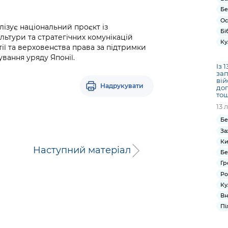
Бе
Ос
лізує національний проєкт із
Бі
льтури та стратегічних комунікацій
Ку
ії та верховенства права за підтримки
вання уряду Японії.
Із 
зап
вій
Надрукувати
доп
то
13 
Бе
За
Ки
Наступний матеріал
Бе
Гр
Ро
Ку
Вн
Пі