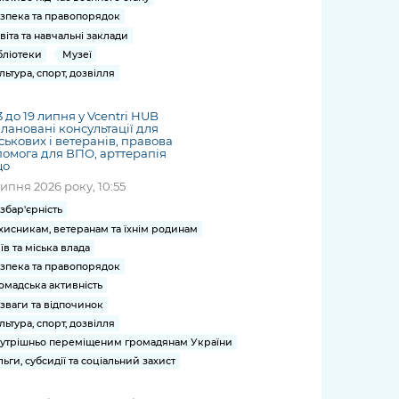
зпека та правопорядок
віта та навчальні заклади
бліотеки
Музеї
льтура, спорт, дозвілля
13 до 19 липня у Vcentri HUB
лановані консультації для
ськових і ветеранів, правова
омога для ВПО, арттерапія
що
липня 2026 року, 10:55
збар'єрність
хисникам, ветеранам та їхнім родинам
їв та міська влада
зпека та правопорядок
омадська активність
зваги та відпочинок
льтура, спорт, дозвілля
утрішньо переміщеним громадянам України
льги, субсидії та соціальний захист