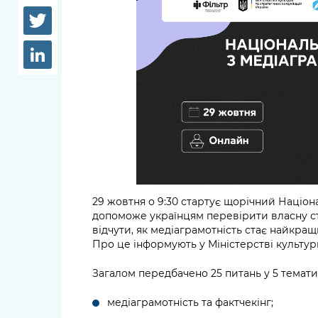
довідки
Структура
Лікарні 
Рішення та розпорядження
Освіта та
Проєкти розпоряджень, що
заклади
перебувають на погодженні
КМВА
Дороги, 
парковки
Навколи
середови
29 жовтня о 9:30 стартує щорічний Націона
допоможе українцям перевірити власну сті
відчути, як медіаграмотність стає найкра
Про це інформують у Міністерстві культури
Загалом передбачено 25 питань у 5 темати
медіаграмотність та фактчекінг;