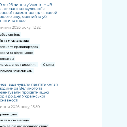
20 до 26 липня у Vcentri HUB
лановані консультації з
рової грамотності для людей
ршого віку, мовний клуб,
нінги та інше
липня 2026 року, 12:32
збар'єрність
їв та міська влада
зпека та правопорядок
зваги та відпочинок
нотеатри
льтура, спорт, дозвілля
Сім'ям
помога Захисникам
иєві вшанували пам’ять князя
лодимира Великого та
зентували просвітницькі
оди до Дня Української
ржавності
липня 2026 року, 15:50
рівництво
їв та міська влада
жливе під час воєнного стану