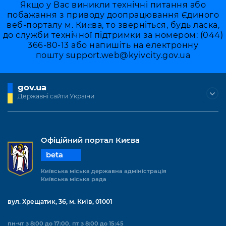
Якщо у Вас виникли технічні питання або
побажання з приводу доопрацювання Єдиного
веб-порталу м. Києва, то зверніться, будь ласка,
до служби технічної підтримки за номером: (044)
366-80-13 або напишіть на електронну
пошту
support.web@kyivcity.gov.ua
gov.ua
Державні сайти України
Офіційний портал Києва
beta
Київська міська державна адміністрація
Київська міська рада
вул. Хрещатик, 36, м. Київ, 01001
пн-чт з 8:00 до 17:00, пт з 8:00 до 15:45