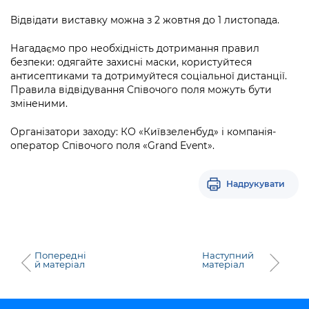
Підприємства, установи, організації
Уряд» – місцевий рівень»
Про відкриті дані
Відвідати виставку можна з 2 жовтня до 1 листопада.
Портал Захисників та Захисниць
Kyiv International Relations
Важливе під час воєнного стану
Портал даних Києва
Нагадаємо про необхідність дотримання правил
Безбар'єрність
безпеки: одягайте захисні маски, користуйтеся
Річні звіти
Публічні дашборди
антисептиками та дотримуйтеся соціальної дистанції.
Портал послуг
Правила відвідування Співочого поля можуть бути
Гендерна політика
зміненими.
Міський застосунок Київ Цифровий
Безбар'єрність
Організатори заходу: КО «Київзеленбуд» і компанія-
Важливе під час воєнного стану
оператор Співочого поля «Grand Event».
Київська міська військова адміністрація
Надрукувати
Попередні
Наступний
й матеріал
матеріал