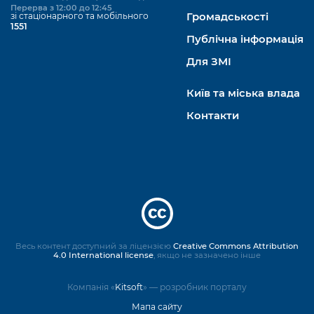
Перерва з 12:00 до 12:45
зі стаціонарного та мобільного
Громадськості
1551
Публічна інформація
Для ЗМІ
Київ та міська влада
Контакти
Весь контент доступний за ліцензією
Creative Commons Attribution
4.0 International license
, якщо не зазначено інше
Компанія «
Kitsoft
» — розробник порталу
Мапа сайту