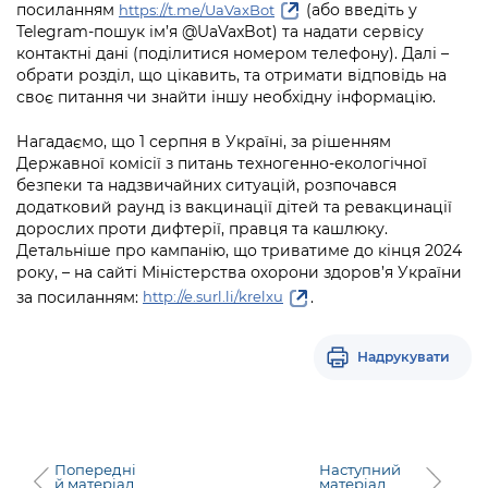
Підприємства, установи, організації
посиланням
(або введіть у
https://t.me/UaVaxBot
Уряд» – місцевий рівень»
Про відкриті дані
Telegram-пошук ім’я @UaVaxBot) та надати сервісу
Портал Захисників та Захисниць
Kyiv International Relations
контактні дані (поділитися номером телефону). Далі –
Важливе під час воєнного стану
Портал даних Києва
обрати розділ, що цікавить, та отримати відповідь на
Безбар'єрність
своє питання чи знайти іншу необхідну інформацію.
Річні звіти
Публічні дашборди
Портал послуг
Нагадаємо, що 1 серпня в Україні, за рішенням
Гендерна політика
Державної комісії з питань техногенно-екологічної
Міський застосунок Київ Цифровий
безпеки та надзвичайних ситуацій, розпочався
Безбар'єрність
додатковий раунд із вакцинації дітей та ревакцинації
Важливе під час воєнного стану
дорослих проти дифтерії, правця та кашлюку.
Київська міська військова адміністрація
Детальніше про кампанію, що триватиме до кінця 2024
року, – на сайті Міністерства охорони здоров’я України
за посиланням:
.
http://e.surl.li/krelxu
Надрукувати
Попередні
Наступний
й матеріал
матеріал