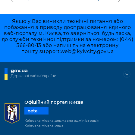
Якщо у Вас виникли технічні питання або
побажання з приводу доопрацювання Єдиного
веб-порталу м. Києва, то зверніться, будь ласка,
до служби технічної підтримки за номером: (044)
366-80-13 або напишіть на електронну
пошту
support.web@kyivcity.gov.ua
gov.ua
Державні сайти України
Офіційний портал Києва
beta
Київська міська державна адміністрація
Київська міська рада