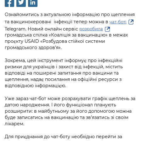
інформації
Рішення та розпорядження
Освіта та навчальні заклади
Громадська експертиза
Медіагалерея
Інформація з обмеженим доступом
Портал Послуг
Ознайомитись з актуальною інформацію про щеплення
Проєкти розпоряджень, що
Дороги, транспорт та парковки
Громадський бюджет
Підписатися на новини та анонси від
та вакцинокеровані інфекції тепер можна в
чат-боті
перебувають на погодженні КМВА
Подати запит онлайн
КМДА / Subscribe to announcements
Telegram. Новий онлайн сервіс
розробила
Навколишнє середовище міста
Консультації з громадськістю
from the KCSA
громадська спілка «Коаліція за вакцинацію» в межах
Рішення Київради
Проекти нормативно-правових та
проєкту USAID «Розбудова стійкої системи
Містобудування та земельні ділянки
Громадська рада
інших актів
громадського здоров’я».
Порядок акредитації медіа /
Контактна інформація
Accreditation process
Культура, спорт, дозвілля
Петиції
Нормативна база
Зокрема, цей інструмент інформує про інфекційні
Графік роботи та прийому громадян
ризики для українців і захист від інфекцій, містить
Подати журналістський запит /
Бізнес та ліцензування
Відкритий бюджет
відповіді на поширені запитання про вакцини та
Питання і відповіді про публічну
Submitting a media request
Вакансії
щеплення, надає посилання на офіційні ресурси з
інформацію
Фінанси та бюджет
Контактний центр
відповідною інформацією.
Зйомки в лікарнях в умовах воєнного
Статистика
Порядок оскарження рішень, дій чи
стану / Rules for media coverage of
Безпека та правопорядок
Допомога учасникам АТО
Уже зараз чат-бот може розрахувати графік щеплень за
бездіяльності розпорядників інформації
hospitals at work under martial law
Звернення громадян
датою народження. І його функціонал планують
Ритуальні послуги
розширити: в майбутньому за його допомогою можна
Рада з питань внутрішньо переміщених
Звіти про опрацювання запитів на
Контакти для медіа / Contacts for mass
Регуляторна діяльність
буде записатись на вакцинацію та зв’язатись зі своїм
осіб при Київській міській військовій
публічну інформацію
media
Іноземцям / For foreigners
лікарем.
адміністрації
Промисловість і наука Києва
Інформація для споживачів
Для приєднання до чат-боту необхідно перейти за
Пам'ятки культурної спадщини
«Ініціатива «Партнерство «Відкритий