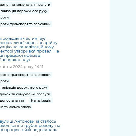
динок та комунальні послуги
ганізація дорожнього руху
роги
роги, транспорт та парковки
проїжджій частині вул.
вокзальної через аварійну
уацію на каналізаційному
екторі утворився провал. На
ці працюють фахівці
ївводоканалу»
квітня 2024 року, 14:11
роги, транспорт та парковки
роги
ганізація дорожнього руху
динок та комунальні послуги
допостачання
Каналізація
їв та міська влада
вулиці Антоновича сталось
шкодження трубопроводу: на
ці працює «Київводоканал»