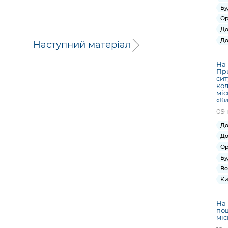
Бу
Ор
До
До
Наступний матеріал
На 
При
сит
кол
міс
«Ки
09 
До
До
Ор
Бу
Во
Ки
На 
по
міс