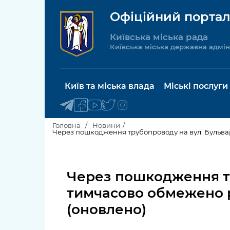
Офіційний портал
Київська міська рада
Київська міська державна адмін
Київ та міська влада
Міські послуги
Головна
Новини
Через пошкодження трубопроводу на вул. Бульвар
Київський міський голова
Будинок 
послуги
Через пошкодження тр
Київська міська рада
Пільги, су
тимчасово обмежено р
Про Київ
соціальн
(оновлено)
Керівництво КМДА
Паспорт, 