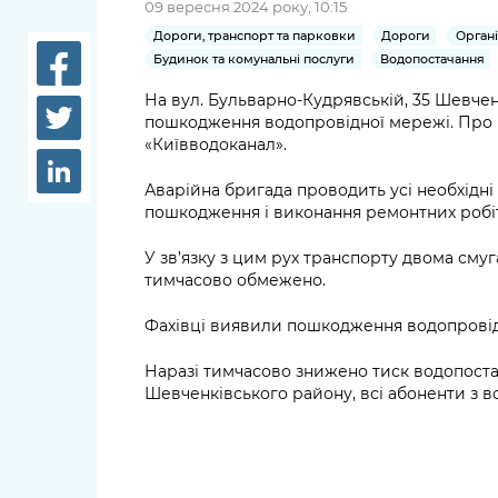
09 вересня 2024 року, 10:15
довідки
Структура
Дороги, транспорт та парковки
Дороги
Органі
Лікарні 
Будинок та комунальні послуги
Водопостачання
Рішення та розпорядження
На вул. Бульварно-Кудрявській, 35 Шевчен
Освіта та
пошкодження водопровідної мережі. Про 
Проєкти розпоряджень, що
заклади
«Київводоканал».
перебувають на погодженні
КМВА
Дороги, 
Аварійна бригада проводить усі необхідн
парковки
пошкодження і виконання ремонтних робі
Навколи
У зв’язку з цим рух транспорту двома сму
середови
тимчасово обмежено.
Фахівці виявили пошкодження водопровідн
Наразі тимчасово знижено тиск водопост
Шевченківського району, всі абоненти з в