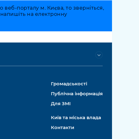
веб-порталу м. Києва, то зверніться,
о напишіть на електронну
Громадськості
Публічна інформація
Для ЗМІ
Київ та міська влада
Контакти