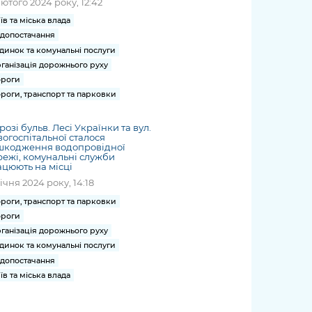
лютого 2024 року, 12:42
їв та міська влада
допостачання
динок та комунальні послуги
ганізація дорожнього руху
роги
роги, транспорт та парковки
розі бульв. Лесі Українки та вул.
огоспітальної сталося
шкодження водопровідної
ежі, комунальні служби
цюють на місці
січня 2024 року, 14:18
роги, транспорт та парковки
роги
ганізація дорожнього руху
динок та комунальні послуги
допостачання
їв та міська влада