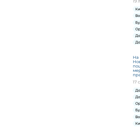
19 
Ки
Во
Бу
Ор
До
До
На 
Нов
по
мер
пра
17 
До
До
Ор
Бу
Во
Ки