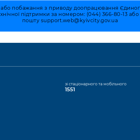
 або побажання з приводу доопрацювання Єдиного 
ехнічної підтримки за номером: (044) 366-80-13 аб
пошту
support.web@kyivcity.gov.ua
а
зі стаціонарного та мобільного
1551