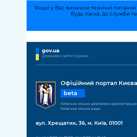
Якщо у Вас виникли технічні питання
будь ласка, до служби т
gov.ua
Державні сайти України
Офіційний портал Києв
beta
Київська міська державна адміністрація
Київська міська рада
вул. Хрещатик, 36, м. Київ, 01001