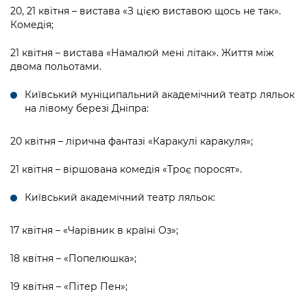
20, 21 квітня – вистава «З цією виставою щось не так».
Комедія;
21 квітня – вистава «Намалюй мені літак». Життя між
двома польотами.
Київський муніципальний академічний театр ляльок
на лівому березі Дніпра:
20 квітня – лірична фантазі «Каракулі каракуля»;
21 квітня – віршована комедія «Троє поросят».
Київський академічний театр ляльок:
17 квітня – «Чарівник в країні Оз»;
18 квітня – «Попелюшка»;
19 квітня – «Пітер Пен»;