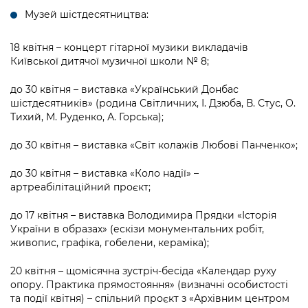
Музей шістдесятництва:
18 квітня – концерт гітарної музики викладачів
Київської дитячої музичної школи № 8;
до 30 квітня – виставка «Український Донбас
шістдесятників» (родина Світличних, І. Дзюба, В. Стус, О.
Тихий, М. Руденко, А. Горська);
до 30 квітня – виставка «Світ колажів Любові Панченко»;
до 30 квітня – виставка «Коло надії» –
артреабілітаційний проєкт;
до 17 квітня – виставка Володимира Прядки «Історія
України в образах» (ескізи монументальних робіт,
живопис, графіка, гобелени, кераміка);
20 квітня – щомісячна зустріч-бесіда «Календар руху
опору. Практика прямостояння» (визначні особистості
та події квітня) – спільний проєкт з «Архівним центром