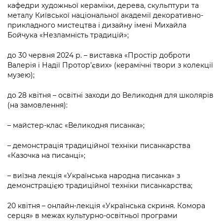
кафедри художньої кераміки, дерева, скульптури та
металу Київської національної академії декоративно-
прикладного мистецтва і дизайну імені Михайла
Бойчука «Незламність традицій»;
до 30 червня 2024 р. – виставка «Простір доброти
Валерія і Надії Протор’євих» (керамічні твори з колекції
музею);
до 28 квітня – освітні заходи до Великодня для школярів
(на замовлення):
– майстер-клас «Великодня писанка»;
– демонстрація традиційної техніки писанкарства
«Казочка на писанці»;
– виїзна лекція «Українська народна писанка» з
демонстрацією традиційної техніки писанкарства;
20 квітня – онлайн-лекція «Українська скриня. Комора
серця» в межах культурно-освітньої програми