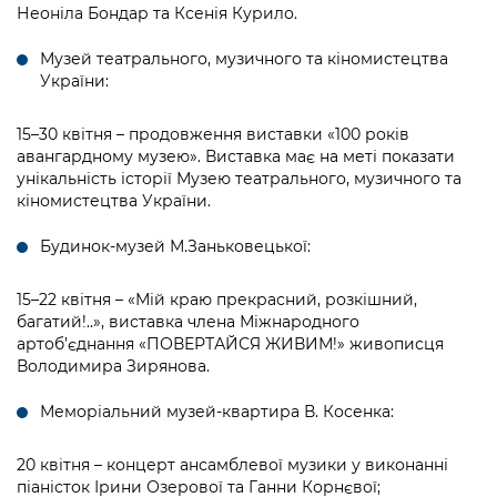
Неоніла Бондар та Ксенія Курило.
Музей театрального, музичного та кіномистецтва
України:
15–30 квітня – продовження виставки «100 років
авангардному музею». Виставка має на меті показати
унікальність історії Музею театрального, музичного та
кіномистецтва України.
Будинок-музей М.Заньковецької:
15–22 квітня – «Мій краю прекрасний, розкішний,
багатий!..», виставка члена Міжнародного
артоб’єднання «ПОВЕРТАЙСЯ ЖИВИМ!» живописця
Володимира Зирянова.
Меморіальний музей-квартира В. Косенка:
20 квітня – концерт ансамблевої музики у виконанні
піаністок Ірини Озерової та Ганни Корнєвої;