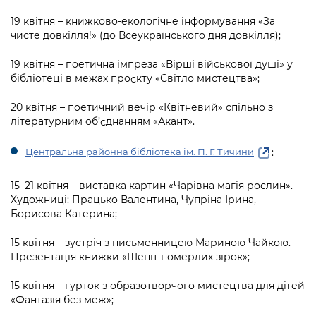
19 квітня – книжково-екологічне інформування «За
чисте довкілля!» (до Всеукраїнського дня довкілля);
19 квітня – поетична імпреза «Вірші військової душі» у
бібліотеці в межах проєкту «Світло мистецтва»;
20 квітня – поетичний вечір «Квітневий» спільно з
літературним об’єднанням «Акант».
:
Центральна районна бібліотека ім. П. Г. Тичини
15–21 квітня – виставка картин «Чарівна магія рослин».
Художниці: Працько Валентина, Чупріна Ірина,
Борисова Катерина;
15 квітня – зустріч з письменницею Мариною Чайкою.
Презентація книжки «Шепіт померлих зірок»;
15 квітня – гурток з образотворчого мистецтва для дітей
«Фантазія без меж»;