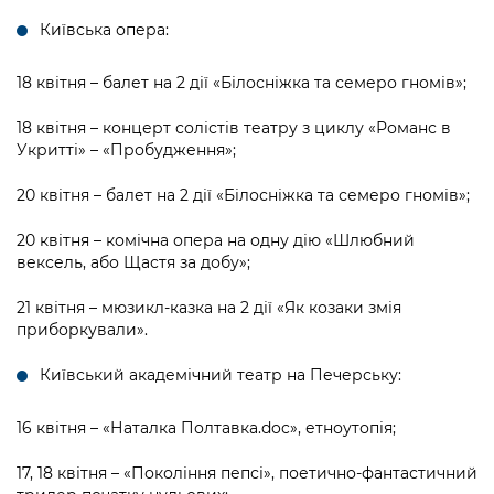
Київська опера:
18 квітня – балет на 2 дії «Білосніжка та семеро гномів»;
18 квітня – концерт солістів театру з циклу «Романс в
Укритті» – «Пробудження»;
20 квітня – балет на 2 дії «Білосніжка та семеро гномів»;
20 квітня – комічна опера на одну дію «Шлюбний
вексель, або Щастя за добу»;
21 квітня – мюзикл-казка на 2 дії «Як козаки змія
приборкували».
Київський академічний театр на Печерську:
16 квітня – «Наталка Полтавка.doc», етноутопія;
17, 18 квітня – «Покоління пепсі», поетично-фантастичний