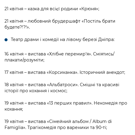
21 квітня – казка для всієї родини «Крюня»;
21 квітня – любовний брудершафт «Постіль брати
будете?!?!».
Театр драми і комедії на лівому березі Дніпра:
16 квітня – вистава «Хлібне перемир’я». Сміятись/
плакати/розуміти;
17 квітня – вистава «Корсиканка». Історичний анекдот;
18 квітня – вистава «Альбатроси». Смішні та красиві
історії про кохання і космос;
19 квітня – вистава «13 перших правил». Некомедія про
кохання;
19 квітня – вистава «Сімейний альбом / Album di
Famiglia». Трагікомедія про вареники та 90-ті;