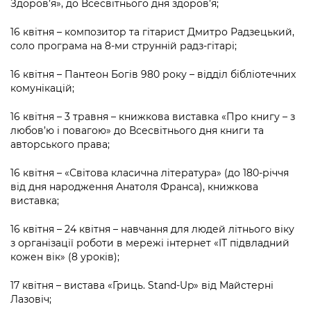
Здоров’я», до Всесвітнього дня здоров’я;
16 квітня – композитор та гітарист Дмитро Радзецький,
соло програма на 8-ми струнній радз-гітарі;
16 квітня – Пантеон Богів 980 року – відділ бібліотечних
комунікацій;
16 квітня – 3 травня – книжкова виставка «Про книгу – з
любов’ю і повагою» до Всесвітнього дня книги та
авторського права;
16 квітня – «Світова класична література» (до 180-річчя
від дня народження Анатоля Франса), книжкова
виставка;
16 квітня – 24 квітня – навчання для людей літнього віку
з організації роботи в мережі інтернет «IT підвладний
кожен вік» (8 уроків);
17 квітня – вистава «Гриць. Stand-Up» від Майстерні
Лазовіч;