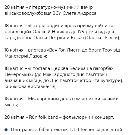
20 квітня – літературно-музичний вечір
військовослужбовця ЗСУ Олега Андроса;
18 квітня – «Історія родини крізь призму війни та
революцій» Олексій Новіков до 175-річчя від дня
народження Ольги Петрівни Косач (Олени Пчілки);
18 квітня – вистава «Ван Гог. Листи до брата Тео» від
Майстерні Лазовіч;
18 квітня – «І постала Церква Велика на пагорбах
Печерських» (до Міжнародного дня пам’яток і
визначних місць, до Дня пам’яток історії та культури),
книжкова виставка-гід;
18 квітня – Міжнародний день пам’яток і визначних
місць;
20 квітня – Rún folk band – фольклорний концерт.
Центральна бібліотека ім. Т. Г. Шевченка для дітей: