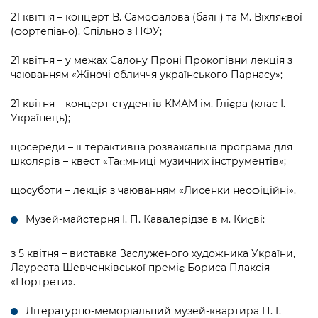
21 квітня – концерт В. Самофалова (баян) та М. Віхляєвої
(фортепіано). Спільно з НФУ;
21 квітня – у межах Салону Проні Прокопівни лекція з
чаюванням «Жіночі обличчя українського Парнасу»;
21 квітня – концерт студентів КМАМ ім. Глієра (клас І.
Українець);
щосереди – інтерактивна розважальна програма для
школярів – квест «Таємниці музичних інструментів»;
щосуботи – лекція з чаюванням «Лисенки неофіційні».
Музей-майстерня І. П. Кавалерідзе в м. Києві:
з 5 квітня – виставка Заслуженого художника України,
Лауреата Шевченківської преміє Бориса Плаксія
«Портрети».
Літературно-меморіальний музей-квартира П. Г.