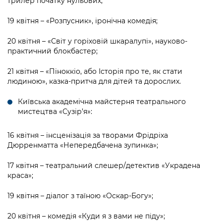
трилер початку нульових;
19 квітня – «Розпусник», іронічна комедія;
20 квітня – «Світ у горіховій шкаралупі», науково-
практичний блокбастер;
21 квітня – «Піноккіо, або Історія про те, як стати
людиною», казка-притча для дітей та дорослих.
Київська академічна майстерня театрального
мистецтва «Сузір’я»:
16 квітня – інсценізація за творами Фрідріха
Дюрренматта «Непередбачена зупинка»;
17 квітня – театральний слешер/детектив «Украдена
краса»;
19 квітня – діалог з таїною «Оскар-Богу»;
20 квітня – комедія «Куди я з вами не піду»;