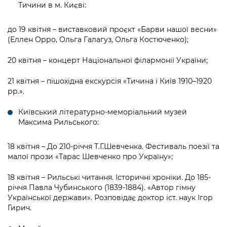
Тичини в м. Києві:
до 19 квітня – виставковий проєкт «Барви нашої весни»
(Еллен Орро, Ольга Галагуз, Ольга Костюченко);
20 квітня – концерт Національної філармонії України;
21 квітня – пішохідна екскурсія «Тичина і Київ 1910–1920
рр.».
Київський літературно-меморіальний музей
Максима Рильського:
18 квітня – До 210-річчя Т.Г.Шевченка. Фестиваль поезії та
малої прози «Тарас Шевченко про Україну»;
18 квітня – Рильські читання. Історичні хроніки. До 185-
річчя Павла Чубинського (1839-1884). «Автор гімну
Української держави». Розповідає доктор іст. наук Ігор
Гирич.