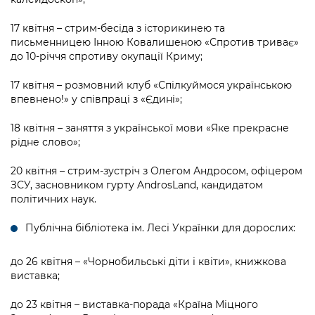
17 квітня – стрим-бесіда з історикинею та
письменницею Інною Ковалишеною «Спротив триває»
до 10-річчя спротиву окупації Криму;
17 квітня – розмовний клуб «Спілкуймося українською
впевнено!» у співпраці з «Єдині»;
18 квітня – заняття з української мови «Яке прекрасне
рідне слово»;
20 квітня – стрим-зустріч з Олегом Андросом, офіцером
ЗСУ, засновником гурту AndrosLand, кандидатом
політичних наук.
Публічна бібліотека ім. Лесі Українки для дорослих:
до 26 квітня – «Чорнобильські діти і квіти», книжкова
виставка;
до 23 квітня – виставка-порада «Країна Міцного