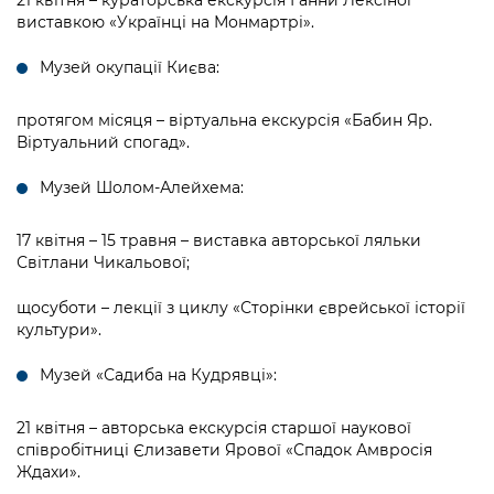
21 квітня – кураторська екскурсія Ганни Лексіної
виставкою «Українці на Монмартрі».
Музей окупації Києва:
протягом місяця – віртуальна екскурсія «Бабин Яр.
Віртуальний спогад».
Музей Шолом-Алейхема:
17 квітня – 15 травня – виставка авторської ляльки
Світлани Чикальової;
щосуботи – лекції з циклу «Сторінки єврейської історії
культури».
Музей «Садиба на Кудрявці»:
21 квітня – авторська екскурсія старшої наукової
співробітниці Єлизавети Ярової «Спадок Амвросія
Ждахи».