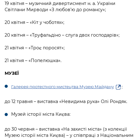
19 квітня – музичний дивертисмент н. а. України
Світлани Мирводи «З любов’ю до романсу»;
20 квітня – «Кіт у чоботях»;
20 квітня – «Труфальдіно – слуга двох господарів»;
21 квітня – «Троє поросят»;
21 квітня – «Попелюшка».
МУЗЕЇ
:
Галерея протестного мистецтва Музею Майдану
до 12 травня – виставка «Невидима рука» Олі Рондяк.
Музей історії міста Києва:
до 30 червня – виставка «На захисті міста» (з колекції
Музею історії міста Києва) – у співпраці з Національним