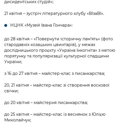
дисидентських студій»;
21 квітня – зустріч літературного клубу «ВІзаВІ».
НЦНК «Музей Івана Гончара»:
до 28 квітня – «Повернути історичну пам’ять» (фото
стародавніх козацьких цвинтарів), у межах
дослідницького проєкту «Україна Інкогніта» з метою
порятунку та популяризації культурної спадщини
України;
з 16 до 27 квітня – майстер-клас з писанкарства;
20, 21 квітня – майстер-клас зі створення воскової
свічки;
до 20 квітня – майстерня писанкарства;
до 25 квітня – майстер-клас із веснянок з Юлією
Миколайчук;