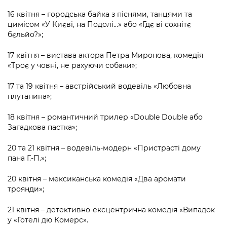
16 квітня – городська байка з піснями, танцями та
цимісом «У Києві, на Подолі...» або «Гдє ві сохнітє
бєльйо?»;
17 квітня – вистава актора Петра Миронова, комедія
«Троє у човні, не рахуючи собаки»;
17 та 19 квітня – австрійський водевіль «Любовна
плутанина»;
18 квітня – романтичний трилер «Double Double або
Загадкова пастка»;
20 та 21 квітня – водевіль-модерн «Пристрасті дому
пана Г.-П.»;
20 квітня – мексиканська комедія «Два аромати
троянди»;
21 квітня – детективно-ексцентрична комедія «Випадок
у «Готелі дю Комерс».