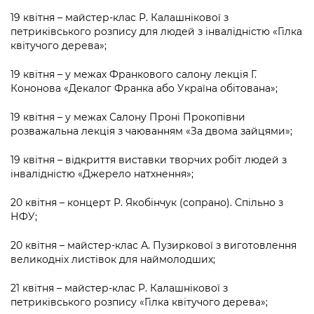
19 квітня – майстер-клас Р. Калашнікової з
петриківського розпису для людей з інвалідністю «Гілка
квітучого дерева»;
19 квітня – у межах Франкового салону лекція Г.
Кононова «Декалог Франка або Україна обітована»;
19 квітня – у межах Салону Проні Прокопівни
розважальна лекція з чаюванням «За двома зайцями»;
19 квітня – відкриття виставки творчих робіт людей з
інвалідністю «Джерело натхнення»;
20 квітня – концерт Р. Якобінчук (сопрано). Спільно з
НФУ;
20 квітня – майстер-клас А. Пузиркової з виготовлення
великодніх листівок для наймолодших;
21 квітня – майстер-клас Р. Калашнікової з
петриківського розпису «Гілка квітучого дерева»;