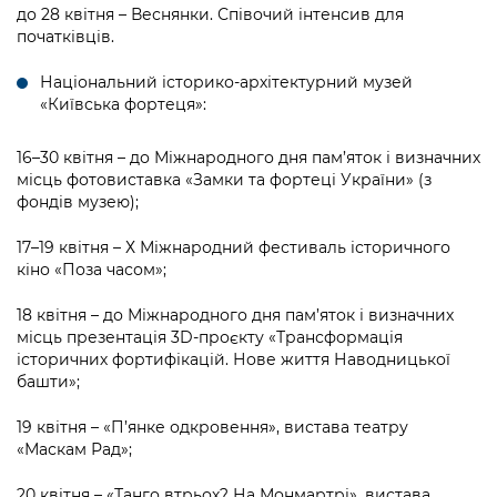
до 28 квітня – Веснянки. Співочий інтенсив для
початківців.
Національний історико-архітектурний музей
«Київська фортеця»:
16–30 квітня – до Міжнародного дня пам’яток і визначних
місць фотовиставка «Замки та фортеці України» (з
фондів музею);
17–19 квітня – Х Міжнародний фестиваль історичного
кіно «Поза часом»;
18 квітня – до Міжнародного дня пам’яток і визначних
місць презентація 3D-проєкту «Трансформація
історичних фортифікацій. Нове життя Наводницької
башти»;
19 квітня – «П’янке одкровення», вистава театру
«Маскам Рад»;
20 квітня – «Танго втрьох? На Монмартрі», вистава