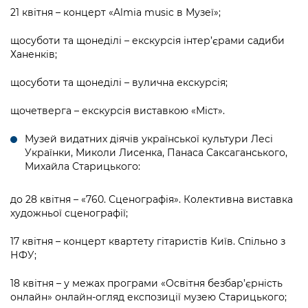
21 квітня – концерт «Almia music в Музеї»;
щосуботи та щонеділі – екскурсія інтер’єрами садиби
Ханенків;
щосуботи та щонеділі – вулична екскурсія;
щочетверга – екскурсія виставкою «Міст».
Музей видатних діячів української культури Лесі
Українки, Миколи Лисенка, Панаса Саксаганського,
Михайла Старицького:
до 28 квітня – «760. Сценографія». Колективна виставка
художньої сценографії;
17 квітня – концерт квартету гітаристів Київ. Спільно з
НФУ;
18 квітня – у межах програми «Освітня безбар’єрність
онлайн» онлайн-огляд експозиції музею Старицького;