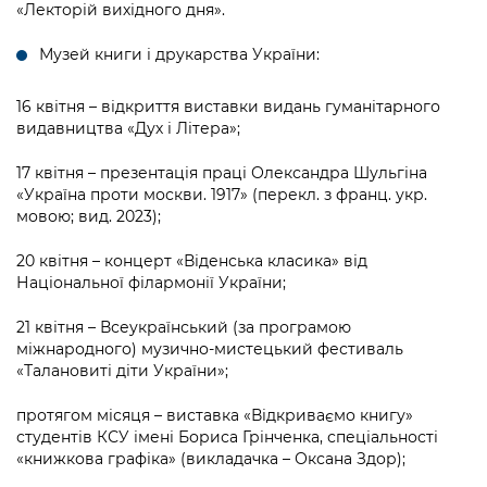
«Лекторій вихідного дня».
Музей книги і друкарства України:
16 квітня – відкриття виставки видань гуманітарного
видавництва «Дух і Літера»;
17 квітня – презентація праці Олександра Шульгіна
«Україна проти москви. 1917» (перекл. з франц. укр.
мовою; вид. 2023);
20 квітня – концерт «Віденська класика» від
Національної філармонії України;
21 квітня – Всеукраїнський (за програмою
міжнародного) музично-мистецький фестиваль
«Талановиті діти України»;
протягом місяця – виставка «Відкриваємо книгу»
студентів КСУ імені Бориса Грінченка, спеціальності
«книжкова графіка» (викладачка – Оксана Здор);