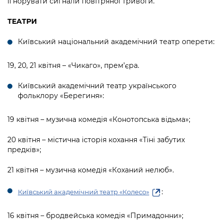
ігнорувати сигнали повітряної тривоги.
Підприємства, установи, організації
Уряд» – місцевий рівень»
Про відкриті дані
Портал Захисників та Захисниць
ТЕАТРИ
Kyiv International Relations
Важливе під час воєнного стану
Портал даних Києва
Безбар'єрність
Київський національний академічний театр оперети:
Річні звіти
Публічні дашборди
Портал послуг
Гендерна політика
19, 20, 21 квітня – «Чикаго», прем’єра.
Міський застосунок Київ Цифровий
Київський академічний театр українського
Безбар'єрність
фольклору «Берегиня»:
Важливе під час воєнного стану
Київська міська військова адміністрація
19 квітня – музична комедія «Конотопська відьма»;
20 квітня – містична історія кохання «Тіні забутих
предків»;
21 квітня – музична комедія «Коханий нелюб».
:
Київський академічний театр «Колесо»
16 квітня – бродвейська комедія «Примадонни»;