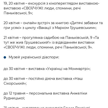
19, 20 квітня – екскурсія з кінопереглядом виставкою-
виставою «СВОЇ/ЧУЖІ: люди, спомини, речі
Паньківської, 9»;
20 квітня – онлайн-зустріч за книгою «Дитячі забавки та
гри усякі» з циклу «Вакації з Марком Грушевським»;
21 квітня – прогулянка садибою на Паньківській, 9 «Та
тут же жив Грушевський!» із відвіданням виставки
«СВОЇ/ЧУЖІ: люди, спомини, речі Паньківської, 9».
Музей української діаспори:
до 30 квітня – виставка «Українці на Монмартрі»;
до 30 квітня – постійно діюча виставка «Наш
Сікорський»;
до 12 травня – персональна виставка Анжеліки
Рудницької;