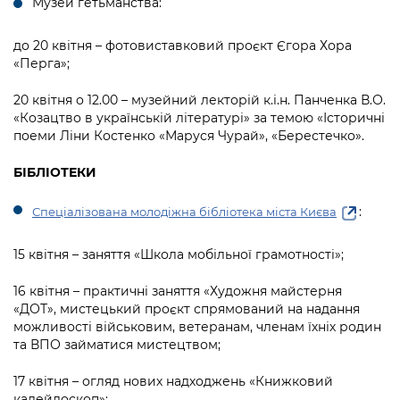
Музей гетьманства:
до 20 квітня – фотовиставковий проєкт Єгора Хора
«Перга»;
20 квітня о 12.00 – музейний лекторій к.і.н. Панченка В.О.
«Козацтво в українській літературі» за темою «Історичні
поеми Ліни Костенко «Маруся Чурай», «Берестечко».
БІБЛІОТЕКИ
:
Спеціалізована молодіжна бібліотека міста Києва
15 квітня – заняття «Школа мобільної грамотності»;
16 квітня – практичні заняття «Художня майстерня
«ДОТ», мистецький проєкт спрямований на надання
можливості військовим, ветеранам, членам їхніх родин
та ВПО займатися мистецтвом;
17 квітня – огляд нових надходжень «Книжковий
калейдоскоп»;