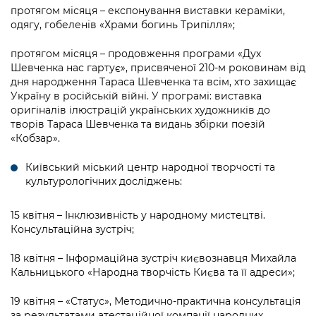
протягом місяця – експонування виставки кераміки,
одягу, гобеленів «Храми богинь Трипілля»;
протягом місяця – продовження програми «Дух
Шевченка нас гартує», присвяченої 210-м роковинам від
дня народження Тараса Шевченка та всім, хто захищає
Україну в російській війні. У програмі: виставка
оригіналів ілюстрацій українських художників до
творів Тараса Шевченка та видань збірки поезій
«Кобзар».
Київський міський центр народної творчості та
культурологічних досліджень:
15 квітня – Інклюзивність у народному мистецтві.
Консультаційна зустріч;
18 квітня – Інформаційна зустріч києвознавця Михайла
Кальницького «Народна творчість Києва та її адреси»;
19 квітня – «Статус», Методично-практична консультація
за результатами атестаційної компанії народних