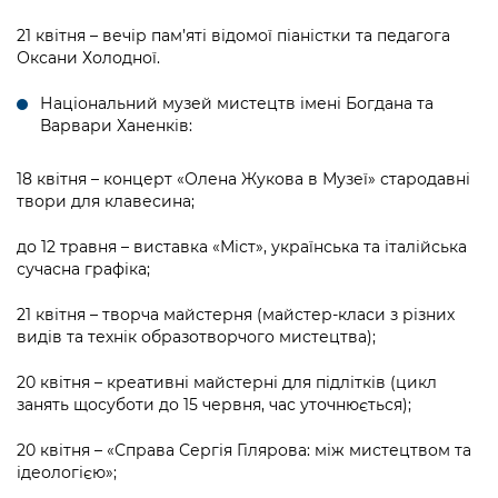
21 квітня – вечір пам’яті відомої піаністки та педагога
Оксани Холодної.
Національний музей мистецтв імені Богдана та
Варвари Ханенків:
18 квітня – концерт «Олена Жукова в Музеї» стародавні
твори для клавесина;
до 12 травня – виставка «Міст», українська та італійська
сучасна графіка;
21 квітня – творча майстерня (майстер-класи з різних
видів та технік образотворчого мистецтва);
20 квітня – креативні майстерні для підлітків (цикл
занять щосуботи до 15 червня, час уточнюється);
20 квітня – «Справа Сергія Гілярова: між мистецтвом та
ідеологією»;