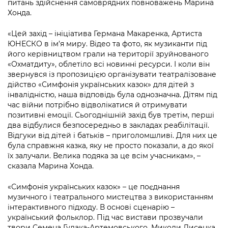
питань здійснення самоврядних повноважень Марина
Підприємства, установи, організації
Уряд» – місцевий рівень»
Про відкриті дані
Хонда.
Портал Захисників та Захисниць
Kyiv International Relations
Важливе під час воєнного стану
Портал даних Києва
«Цей захід – ініціатива Германа Макаренка, Артиста
Безбар'єрність
ЮНЕСКО в ім’я миру. Відео та фото, як музиканти під
Річні звіти
Публічні дашборди
його керівництвом грали на території зруйнованого
Портал послуг
«Охматдиту», облетіло всі новинні ресурси. І коли він
Гендерна політика
звернувся із пропозицією організувати театралізоване
Міський застосунок Київ Цифровий
дійство «Симфонія українських казок» для дітей з
Безбар'єрність
інвалідністю, наша відповідь була однозначна. Дітям під
Важливе під час воєнного стану
час війни потрібно відволікатися й отримувати
Київська міська військова адміністрація
позитивні емоції. Сьогоднішній захід був третім, перші
два відбулися безпосередньо в закладах реабілітації.
Відгуки від дітей і батьків – приголомшливі. Для них це
була справжня казка, яку не просто показали, а до якої
їх залучали. Велика подяка за це всім учасникам», –
сказала Марина Хонда.
«Симфонія українських казок» – це поєднання
музичного і театрального мистецтва з використанням
інтерактивного підходу. В основі сценарію –
український фольклор. Під час вистави прозвучали
твори Семена Гулака-Артемовського, Миколи Лисенка,