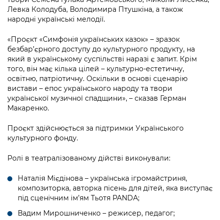
Левка Колодуба, Володимира Птушкіна, а також
народні українські мелодії.
«Проєкт «Симфонія українських казок» – зразок
безбар’єрного доступу до культурного продукту, на
який в українському суспільстві наразі є запит. Крім
того, він має кілька цілей – культурно-естетичну,
освітню, патріотичну. Оскільки в основі сценарію
вистави – епос українського народу та твори
української музичної спадщини», – сказав Герман
Макаренко.
Проєкт здійснюється за підтримки Українського
культурного фонду.
Ролі в театралізованому дійстві виконували:
Наталія Мієдінова – українська ігромайстриня,
композиторка, авторка пісень для дітей, яка виступає
під сценічним ім’ям Тьотя PANDA;
Вадим Мирошниченко – режисер, педагог;