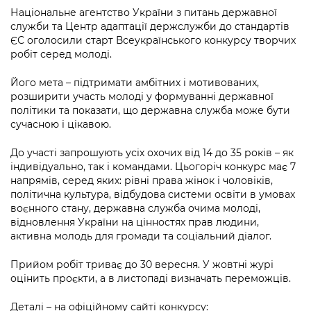
інформації
Рішення та розпорядження
Освіта та навчальні заклади
Громадська експертиза
Національне агентство України з питань державної
Медіагалерея
служби та Центр адаптації держслужби до стандартів
Інформація з обмеженим доступом
Портал Послуг
Проєкти розпоряджень, що
Дороги, транспорт та парковки
ЄС оголосили старт Всеукраїнського конкурсу творчих
Громадський бюджет
Підписатися на новини та анонси від
перебувають на погодженні КМВА
робіт серед молоді.
Подати запит онлайн
КМДА / Subscribe to announcements
Навколишнє середовище міста
Консультації з громадськістю
from the KCSA
Рішення Київради
Його мета – підтримати амбітних і мотивованих,
Проекти нормативно-правових та
розширити участь молоді у формуванні державної
Містобудування та земельні ділянки
Громадська рада
інших актів
Порядок акредитації медіа /
політики та показати, що державна служба може бути
Контактна інформація
Accreditation process
сучасною і цікавою.
Культура, спорт, дозвілля
Петиції
Нормативна база
Графік роботи та прийому громадян
Подати журналістський запит /
До участі запрошують усіх охочих від 14 до 35 років – як
Бізнес та ліцензування
Відкритий бюджет
Питання і відповіді про публічну
Submitting a media request
індивідуально, так і командами. Цьогоріч конкурс має 7
Вакансії
інформацію
напрямів, серед яких: рівні права жінок і чоловіків,
Фінанси та бюджет
Контактний центр
Зйомки в лікарнях в умовах воєнного
політична культура, відбудова системи освіти
в умовах
Статистика
Порядок оскарження рішень, дій чи
воєнного стану, державна служба очима молоді,
стану / Rules for media coverage of
Безпека та правопорядок
Допомога учасникам АТО
бездіяльності розпорядників інформації
відновлення України на цінностях прав людини,
hospitals at work under martial law
Звернення громадян
активна молодь для громади та соціальний діалог.
Ритуальні послуги
Рада з питань внутрішньо переміщених
Звіти про опрацювання запитів на
Контакти для медіа / Contacts for mass
Регуляторна діяльність
осіб при Київській міській військовій
Прийом робіт триває до 30 вересня. У жовтні журі
публічну інформацію
media
Іноземцям / For foreigners
адміністрації
оцінить проєкти, а в листопаді визначать переможців.
Промисловість і наука Києва
Інформація для споживачів
Пам'ятки культурної спадщини
«Ініціатива «Партнерство «Відкритий
Деталі – на офіційному сайті конкурсу: