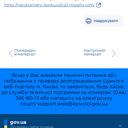
Підприємства, установи, організації
Уряд» – місцевий рівень»
.
https://vseukrainskyi-konkurs2020.mozello.com/
Про відкриті дані
Портал Захисників та Захисниць
Kyiv International Relations
Важливе під час воєнного стану
Портал даних Києва
Безбар'єрність
Надрукувати
Річні звіти
Публічні дашборди
Портал послуг
Гендерна політика
Міський застосунок Київ Цифровий
Безбар'єрність
Попередні
Наступний
й матеріал
матеріал
Важливе під час воєнного стану
Київська міська військова адміністрація
Якщо у Вас виникли технічні питання або
побажання з приводу доопрацювання Єдиного
веб-порталу м. Києва, то зверніться, будь ласка,
до служби технічної підтримки за номером: (044)
366-80-13 або напишіть на електронну
пошту
support.web@kyivcity.gov.ua
gov.ua
Державні сайти України