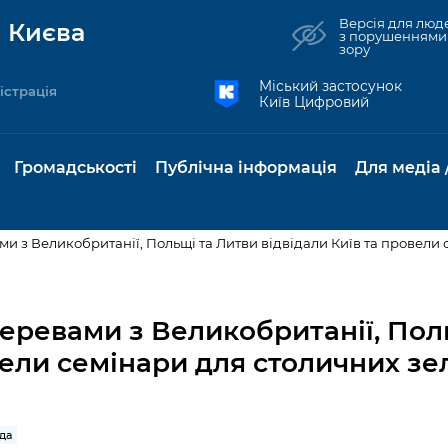
Версія для люд
 Києва
з порушеннями
зору
Міський застосунок
істрація
Київ Цифровий
Громадськості
Публічна інформація
Для медіа 
ми з Великобританії, Польщі та Литви відвідали Київ та провели
та комунальні
Реєстр громадських
Рішення Київради
Доступ до
Містобудування та
Консультації з
Норм
Нови
об'єднань
публічної
земельні ділянки
громадськістю
база
Анон
деревами з Великобританії, Пол
Контактна інформація
інформації
вели семінари для столичних зе
бсидії та
Громадські слухання
Культура, спорт,
Громадська рад
Питан
Медіа
Графік роботи та прийому
ий захист
Про систему
дозвілля
відпов
рея
Місцеві ініціативи
громадян
Петиції
обліку публічної
публі
свідоцтва та
Бізнес та ліцензування
Підп
інформації
інфо
ада