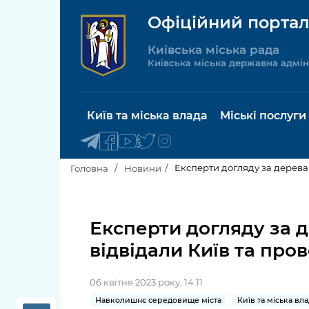
Офіційний портал
Київська міська рада
Київська міська державна адмін
Київ та міська влада
Міські послуги
Експерти догляду за дерева
Головна
Новини
Київський міський голова
Будинок 
послуги
Експерти догляду за 
Київська міська рада
відвідали Київ та про
Пільги, су
Про Київ
соціальн
06 квітня 2023 року, 14:11
Керівництво КМДА
Паспорт, 
Навколишнє середовище міста
Київ та міська вл