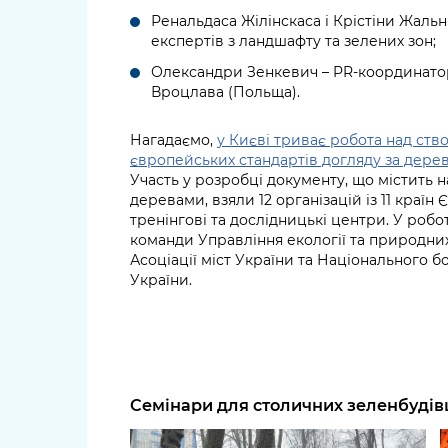
Ренальдаса Жілінскаса і Крістіни Жальн
експертів з ландшафту та зелених зон;
Олександри Зенкевич – PR-координато
Вроцлава (Польща).
Нагадаємо,
у Києві триває робота над ство
європейських стандартів догляду за дере
Участь у розробці документу, що містить 
деревами, взяли 12 організацій із 11 країн 
тренінгові та дослідницькі центри. У робо
команди Управління екології та природни
Асоціації міст України та Національного б
України.
Семінари для столичних зеленбудівц