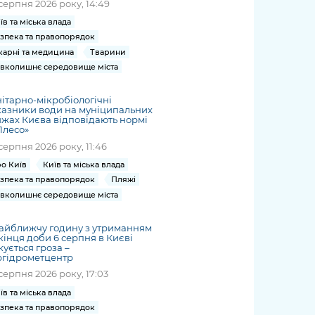
серпня 2026 року, 14:49
їв та міська влада
зпека та правопорядок
карні та медицина
Тварини
вколишнє середовище міста
ітарно-мікробіологічні
азники води на муніципальних
жах Києва відповідають нормі
Плесо»
серпня 2026 року, 11:46
о Київ
Київ та міська влада
зпека та правопорядок
Пляжі
вколишнє середовище міста
айближчу годину з утриманням
кінця доби 6 серпня в Києві
кується гроза –
ргідрометцентр
серпня 2026 року, 17:03
їв та міська влада
зпека та правопорядок