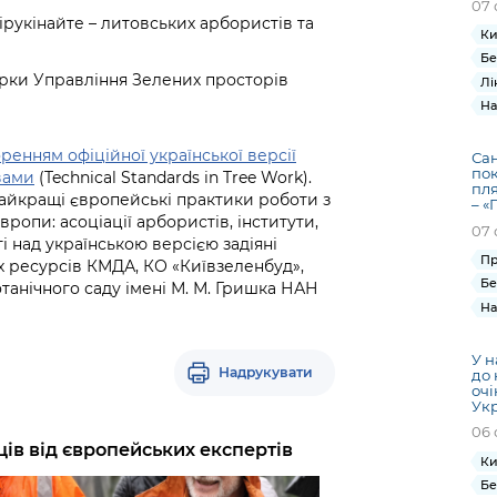
07 
ірукінайте – литовських арбористів та
Ки
Бе
рки Управління Зелених просторів
Лі
На
ренням офіційної української версії
Сан
пок
вами
(Technical Standards in Tree Work).
пля
найкращі європейські практики роботи з
– «
Європи: асоціації арбористів, інститути,
07 
ті над українською версією задіяні
Пр
х ресурсів КМДА, КО «Київзеленбуд»,
Бе
отанічного саду імені М. М. Гришка НАН
На
У н
Надрукувати
до 
очі
Ук
06 
ів від європейських експертів
Ки
Бе