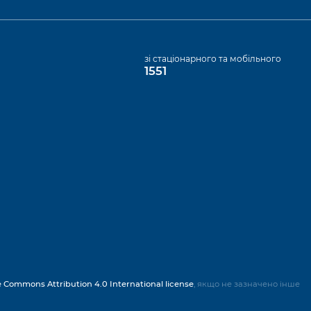
а
зі стаціонарного та мобільного
1551
e Commons Attribution 4.0 International license
, якщо не зазначено інше