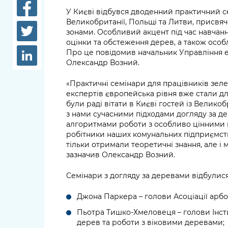
довідки
У Києві відбувся дводенний практичний се
Структура
Великобританії, Польщі та Литви, присв
Лікарні 
зонами. Особливий акцент під час навчан
Рішення та розпорядження
оцінки та обстеження дерев, а також особ
Освіта та
Про це повідомив начальник Управління е
Проєкти розпоряджень, що
заклади
Олександр Возний.
перебувають на погодженні
КМВА
Дороги, 
«Практичні семінари для працівників зеле
парковки
експертів європейська рівня вже стали дл
були раді вітати в Києві гостей із Великоб
з нами сучасними підходами догляду за де
Навколи
алгоритмами роботи з особливо цінними 
середови
робітники наших комунальних підприємст
тільки отримали теоретичні знання, але і м
зазначив Олександр Возний.
Семінари з догляду за деревами відбулися
Джона Паркера – голови Асоціації арбо
Пьотра Тишко-Хмеловеця – голови Інсти
дерев та роботи з віковими деревами;