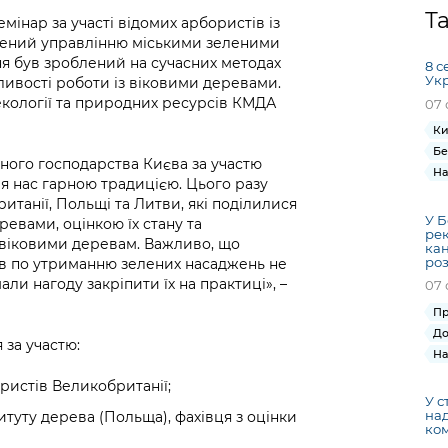
Громадська
Вакансії
Відкритий бюд
ся на
Т
мінар за участі відомих арбористів із
експертиза
Фінанси та бюджет
Інформація з
Поря
новин
ячений управлінню міськими зеленими
Статистика
Контактний це
та медицина
обмеженим
оска
анонс
ня був зроблений на сучасних методах
8 с
Громадський
Безпека та
доступом
рішен
КМДА
Ук
ливості роботи із віковими деревами.
Звернення громадян
 навчальні
бюджет
правопорядок
безді
Subsc
кології та природних ресурсів КМДА
07 
Подати запит
розпо
to
Ки
Регуляторна діяльність
Ритуальні послуги
онлайн
інфор
anno
Бе
транспорт та
ного господарства Києва за участю
ment
На
Іноземцям / For
я нас гарною традицією. Цього разу
Проекти
Звіти
from 
foreigners
ританії, Польщі та Литви, які поділилися
нормативно-
опра
KCSA
У Б
ревами, оцінкою їх стану та
шнє
правових та
запит
рек
віковими деревам. Важливо, що
ще міста
кан
інших актів
публі
ро
в по утриманню зелених насаджень не
інфо
али нагоду закріпити їх на практиці», –
07 
Пр
До
 за участю:
На
ристів Великобританії;
У с
на
туту дерева (Польща), фахівця з оцінки
ком