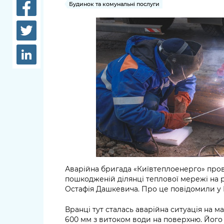
довідки
Будинок та комунальні послуги
Структура
Лікарні 
Рішення та розпорядження
Освіта та
Проєкти розпоряджень, що
заклади
перебувають на погодженні
КМВА
Дороги, 
парковки
Навколи
середови
Аварійна бригада «Київтеплоенерго» про
пошкодженій ділянці теплової мережі на 
Остафія Дашкевича. Про це повідомили у 
Вранці тут сталась аварійна ситуація на 
600 мм з витоком води на поверхню. Його 