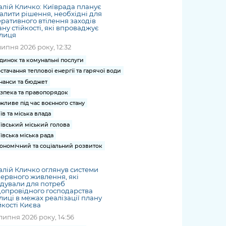
алій Кличко: Київрада планує
алити рішення, необхідні для
ративного втілення заходів
ну стійкості, які впроваджує
олиця
липня 2026 року, 12:32
динок та комунальні послуги
стачання теплової енергії та гарячої води
нанси та бюджет
зпека та правопорядок
жливе під час воєнного стану
їв та міська влада
ївський міський голова
ївська міська рада
ономічний та соціальний розвиток
алій Кличко оглянув системи
ервного живлення, які
дували для потреб
опровідного господарства
лиці в межах реалізації плану
йкості Києва
липня 2026 року, 14:56