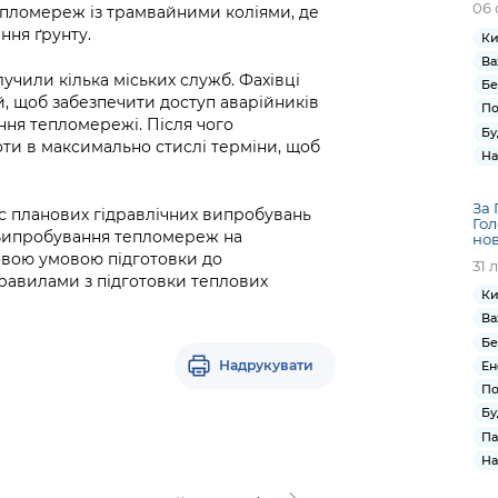
06 
епломереж із трамвайними коліями, де
ння ґрунту.
Ки
Ва
лучили кілька міських служб. Фахівці
Бе
й, щоб забезпечити доступ аварійників
По
ння тепломережі. Після чого
Бу
ти в максимально стислі терміни, щоб
На
За 
с планових гідравлічних випробувань
Гол
 Випробування тепломереж на
нов
зковою умовою підготовки до
31 
равилами з підготовки теплових
Ки
Ва
Бе
Надрукувати
Ен
По
Бу
Па
На