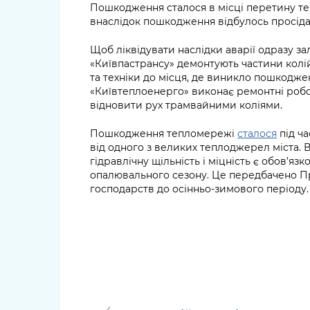
Пошкодження сталося в місці перетину т
внаслідок пошкодження відбулось просіда
Щоб ліквідувати наслідки аварії одразу за
«Київпастрансу» демонтують частини колі
та техніки до місця, де виникло пошкодже
«Київтеплоенерго» виконає ремонтні робо
відновити рух трамвайними коліями.
Пошкодження тепломережі
сталося
під ча
від одного з великих теплоджерел міста.
гідравлічну щільність і міцність є обов’я
опалювального сезону. Це передбачено П
господарств до осінньо-зимового періоду.