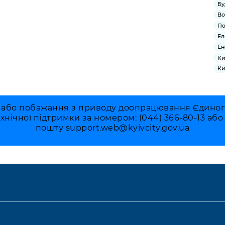
Бу
Во
По
Ел
Ен
Ки
Ки
 або побажання з приводу доопрацювання Єдиного 
ехнічної підтримки за номером: (044) 366-80-13 аб
пошту
support.web@kyivcity.gov.ua