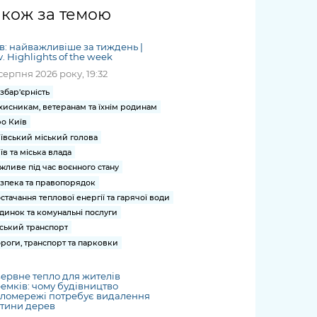
жет
Річні звіти
Києва
журналіст
міській військовій
coverage
акож за темою
Портал послуг
док
и та
ський
адміністрації
of
нтр
Гендерна політика
Публічні
рження
и від
запит /
hospitals
в: найважливіше за тиждень |
Міський застосунок Київ
дашборди
ь, дій чи
 /
«Ініціатива
Submitting
v. Highlights of the week
at work
Безбар'єрність
Цифровий
яльності
ribe
«Партнерство
a media
серпня 2026 року, 19:32
under
рядників
«Відкритий Уряд» –
request
martial law
збар'єрність
Київська міська військова
Важливе під час
мації
unce
місцевий рівень»
хисникам, ветеранам та їхнім родинам
адміністрація
воєнного стану
s
Контакти
о Київ
 про
Важливе під час
the
для медіа
ївський міський голова
цювання
воєнного стану
їв та міська влада
/ Contacts
ів на
жливе під час воєнного стану
for mass
чну
зпека та правопорядок
media
рмацію
стачання теплової енергії та гарячої води
динок та комунальні послуги
ський транспорт
роги, транспорт та парковки
ервне тепло для жителів
емків: чому будівництво
пломережі потребує видалення
тини дерев