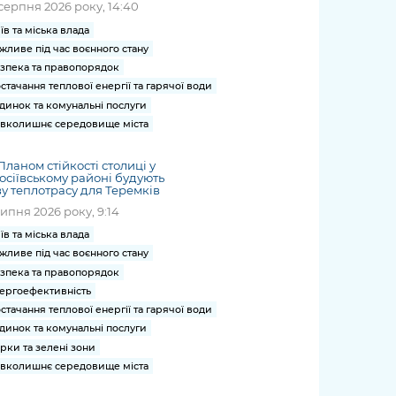
серпня 2026 року, 14:40
їв та міська влада
жливе під час воєнного стану
зпека та правопорядок
стачання теплової енергії та гарячої води
динок та комунальні послуги
вколишнє середовище міста
Планом стійкості столиці у
осіївському районі будують
у теплотрасу для Теремків
липня 2026 року, 9:14
їв та міська влада
жливе під час воєнного стану
зпека та правопорядок
ергоефективність
стачання теплової енергії та гарячої води
динок та комунальні послуги
рки та зелені зони
вколишнє середовище міста