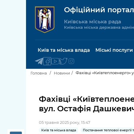
Офіційний портал
Київська міська рада
Київська міська державна адмін
Київ та міська влада
Міські послуги
Фахівці «Київтеплоенерго» 
Головна
Новини
Київський міський голова
Будинок 
послуги
Фахівці «Київтеплоен
Київська міська рада
вул. Остафія Дашкеви
Пільги, су
Про Київ
соціальн
05 травня 2025 року, 15:47
Керівництво КМДА
Паспорт, 
Київ та міська влада
Постачання теплової енергії 