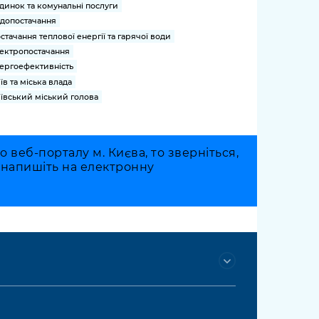
динок та комунальні послуги
допостачання
стачання теплової енергії та гарячої води
ектропостачання
ергоефективність
їв та міська влада
ївський міський голова
веб-порталу м. Києва, то зверніться,
о напишіть на електронну