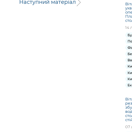
Наступний матеріал
Віт
ухв
опе
Пла
ст
14 
Бу
По
Фі
Бе
Ва
Ки
Ки
Ки
Ек
Віт
рез
збу
вод
сто
сті
07 