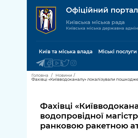
Офіційний портал
Київська міська рада
Київська міська державна адмін
Київ та міська влада
Міські послуги
Головна
Новини
Фахівці «Київводоканалу» локалізували пошкодже
Київський міський голова
Будинок 
послуги
Фахівці «Київводокан
Київська міська рада
Пільги, су
водопровідної магіст
Про Київ
соціальн
ранковою ракетною а
Керівництво КМДА
Паспорт, 