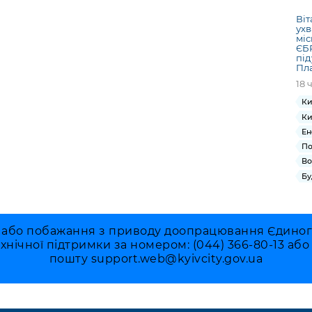
Віт
ухв
міс
ЄБР
під
Пла
18 
Ки
Ки
Ен
По
Во
Бу
 або побажання з приводу доопрацювання Єдиного 
ехнічної підтримки за номером: (044) 366-80-13 аб
пошту
support.web@kyivcity.gov.ua