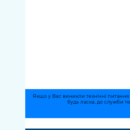
Якщо у Вас виникли технічні питання
будь ласка, до служби т