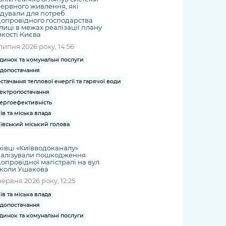
ервного живлення, які
дували для потреб
опровідного господарства
лиці в межах реалізації плану
йкості Києва
липня 2026 року, 14:56
динок та комунальні послуги
допостачання
стачання теплової енергії та гарячої води
ектропостачання
ергоефективність
їв та міська влада
ївський міський голова
івці «Київводоканалу»
калізували пошкодження
опровідної магістралі на вул.
коли Ушакова
червня 2026 року, 12:25
їв та міська влада
допостачання
динок та комунальні послуги