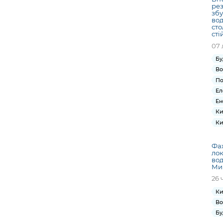
рез
збу
вод
сто
сті
07 
Бу
Во
По
Ел
Ен
Ки
Ки
Фах
ло
вод
Ми
26 
Ки
Во
Бу