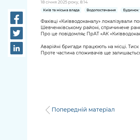
18 січня 2025 року, 8:14
довідки
Структура
Київ та міська влада
Водопостачання
Будинок 
Лікарні 
Рішення та розпорядження
Фахівці «Київводоканалу» локалізували п
Шевченківському районі, спричинене ран
Освіта та
Про це повідомляє ПрАТ «АК «Київводокан
Проєкти розпоряджень, що
заклади
перебувають на погодженні
Аварійні бригади працюють на місці. Тиск
КМВА
Дороги, 
Проте частина споживачів ще залишається
парковки
Навколи
середови
Попередній матеріал