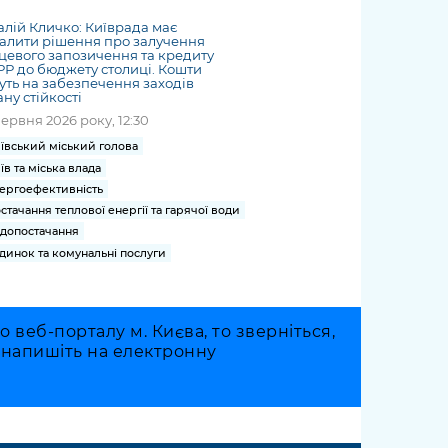
алій Кличко: Київрада має
алити рішення про залучення
цевого запозичення та кредиту
Р до бюджету столиці. Кошти
уть на забезпечення заходів
ну стійкості
червня 2026 року, 12:30
ївський міський голова
їв та міська влада
ергоефективність
стачання теплової енергії та гарячої води
допостачання
динок та комунальні послуги
веб-порталу м. Києва, то зверніться,
о напишіть на електронну