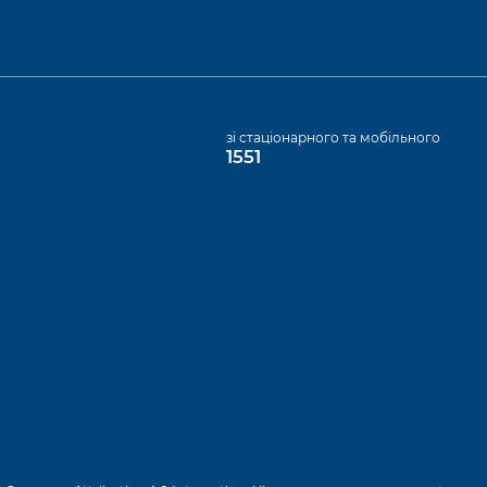
а
зі стаціонарного та мобільного
1551