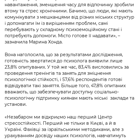
Підприємства, установи, організації
Уряд» – місцевий рівень»
навантаження, зменшення часу для відпочинку зробили
Про відкриті дані
Портал Захисників та Захисниць
втому та стрес хронічними. Бачимо, що люди, які мають
Kyiv International Relations
комунікувати з мешканцями від різних міських структур
Важливе під час воєнного стану
Портал даних Києва
Безбар'єрність
і допомагати їм із вирішенням проблем, самі
Річні звіти
перебувають у складному психоемоційному стані і
Публічні дашборди
Портал послуг
потребують допомоги. Місто готове її надавати», –
Гендерна політика
зазначила Марина Хонда.
Міський застосунок Київ Цифровий
Безбар'єрність
Вона наголосила, що за результатами дослідження,
готовність звертатися до психолога виявили лише
Важливе під час воєнного стану
23,8% опитуваних. У той же час, 83,4% висловились за
Київська міська військова адміністрація
проведення тренінгів та занять для зміцнення
психологічної стійкості, і 57,6% респондентів готові
відвідувати такі заняття. Більше того, 47,8% опитаних
вважають, що забезпечувати доступну соціально-
психологічну підтримку киянам мають міські заклади та
установи.
«Незабаром ми відкриємо наш перший Центр
стресостійкості. Перший не тільки в Києві, а й в
Україні. Фахівці за ізраїльськими методиками, але з
урахуванням досвіду наших психологів, навчатимуть