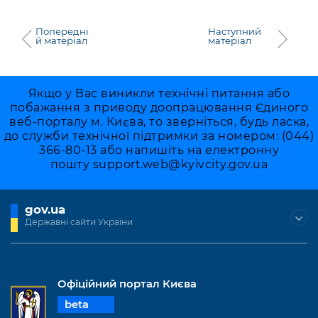
Попередні
Наступний
й матеріал
матеріал
Якщо у Вас виникли технічні питання або
побажання з приводу доопрацювання Єдиного
веб-порталу м. Києва, то зверніться, будь ласка,
до служби технічної підтримки за номером: (044)
366-80-13 або напишіть на електронну
пошту
support.web@kyivcity.gov.ua
gov.ua
Державні сайти України
Офіційний портал Києва
beta