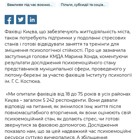
інформації
Рішення та розпорядження
Освіта та навчальні заклади
Важливе під час воєнного стану
Пільги, субсидії та соціальний захист
Громадська експертиза
Медіагалерея
Інформація з обмеженим доступом
Портал Послуг
Проєкти розпоряджень, що
Дороги, транспорт та парковки
Громадський бюджет
Підписатися на новини та анонси від
перебувають на погодженні КМВА
Подати запит онлайн
КМДА / Subscribe to announcements
Навколишнє середовище міста
Фахівці Києва, що забезпечують життєдіяльність міста,
Консультації з громадськістю
from the KCSA
Рішення Київради
також потребують підтримки у подоланні стресових
Проекти нормативно-правових та
Містобудування та земельні ділянки
станів і готові відвідувати заняття та тренінги для
Громадська рада
інших актів
Порядок акредитації медіа /
Контактна інформація
зміцнення психологічної стійкості. Про це зазначила
Accreditation process
заступниця голови КМДА Марина Хонда, коментуючи
Культура, спорт, дозвілля
Петиції
Нормативна база
результати дослідження психоемоційного стану
Графік роботи та прийому громадян
Подати журналістський запит /
представників муніципальної сфери, проведеного у
Бізнес та ліцензування
Відкритий бюджет
Питання і відповіді про публічну
Submitting a media request
лютому-березні за участю фахівців Інституту психології
Вакансії
інформацію
ім. Г. С. Костюка.
Фінанси та бюджет
Контактний центр
Зйомки в лікарнях в умовах воєнного
Статистика
Порядок оскарження рішень, дій чи
стану / Rules for media coverage of
«Ми опитали фахівців від 18 до 75 років в усіх районах
Безпека та правопорядок
Допомога учасникам АТО
бездіяльності розпорядників інформації
Києва – загалом 5 242 респонденти. Вони давали
hospitals at work under martial law
Звернення громадян
відповіді на питання, як змінилося їхнє життя після
Ритуальні послуги
Рада з питань внутрішньо переміщених
Звіти про опрацювання запитів на
повномасштабного вторгнення, як вони оцінюють свій
Контакти для медіа / Contacts for mass
Регуляторна діяльність
осіб при Київській міській військовій
психоемоційний стан, як долають стрес, чи готові
публічну інформацію
media
Іноземцям / For foreigners
адміністрації
звернутися за фаховою допомогою. Дослідження
Промисловість і наука Києва
показало нам, що за цей надважкий час психоемоційні
Інформація для споживачів
Пам'ятки культурної спадщини
«Ініціатива «Партнерство «Відкритий
ресурси суттєво вичерпалися. А збільшення