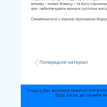
впливу – імпакт-бізнесу – та його спромо
але і забезпечувати вимірні суспільні виго
Ознайомитися з повною програмою Фор
Попередній матеріал
Якщо у Вас виникли технічні питання
будь ласка, до служби т