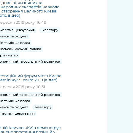
єднав вітчизняних та
народних експертів навколо
ї створення Великого Києва
ото, відео)
вересня 2019 року, 16:49
знес та ліцензування
Інвестору
нанси та бюджет
їв та міська влада
ївський міський голова
рівництво
ономічний та соціальний розвиток
естиційний форум міста Києва
vest in Kyiv Forum 2019 (відео)
вересня 2019 року, 10:31
ономічний та соціальний розвиток
їв та міська влада
нанси та бюджет
Інвестору
знес та ліцензування
алій Кличко: «Київ демонструє
внене зростання позицій у