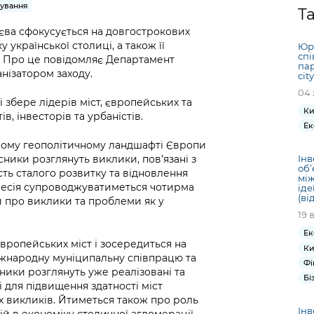
Громадська
Вакансії
Відкритий бюд
ся на
зування
Т
експертиза
Фінанси та бюджет
Інформація з
Поря
новин
єва сфокусується на довгострокових
Статистика
Контактний це
та медицина
обмеженим
оска
анонс
 української столиці, а також її
Юрі
Громадський
Безпека та
доступом
рішен
КМДА
спі
р. Про це повідомляє Департамент
Звернення громадян
 навчальні
бюджет
правопорядок
пар
безді
Subsc
анізатором заходу.
cit
Подати запит
розпо
to
04 
Регуляторна діяльність
Ритуальні послуги
онлайн
інфор
anno
і збере лідерів міст, європейських та
транспорт та
Ки
в, інвесторів та урбаністів.
ment
Іноземцям / For
Ек
Проекти
Звіти
from 
foreigners
ивому геополітичному ландшафті Європи
нормативно-
опра
KCSA
шнє
сники розглянуть виклики, пов’язані з
Інв
правових та
запит
об’
сть сталого розвитку та відновлення
ще міста
інших актів
між
публі
сесія супроводжуватиметься чотирма
іде
інфо
(ві
 про виклики та проблеми як у
19 
Ек
вропейських міст і зосередиться на
Ки
міжнародну муніципальну співпрацю та
Фі
ники розглянуть уже реалізовані та
Бі
 для підвищення здатності міст
х викликів. Йтиметься також про роль
Інв
й в економіку столичної агломерації.