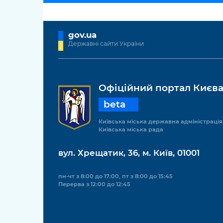
gov.ua
Державні сайти України
Офіційний портал Києв
beta
Київська міська державна адміністрація
Київська міська рада
вул. Хрещатик, 36, м. Київ, 01001
пн-чт з 8:00 до 17:00, пт з 8:00 до 15:45
Перерва з 12:00 до 12:45