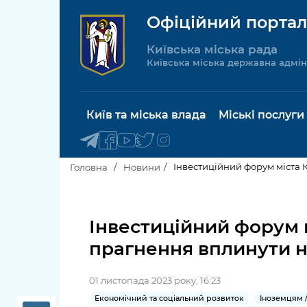
Офіційний портал
Київська міська рада
Київська міська державна адмін
Київ та міська влада
Міські послуги
Інвестиційний форум міста 
Головна
Новини
Київський міський голова
Будинок 
послуги
Інвестиційний форум 
Київська міська рада
прагнення вплинути н
Пільги, су
Про Київ
соціальн
01 листопада 2023 року, 16:23
Керівництво КМДА
Паспорт, 
Економічний та соціальний розвиток
Іноземцям /