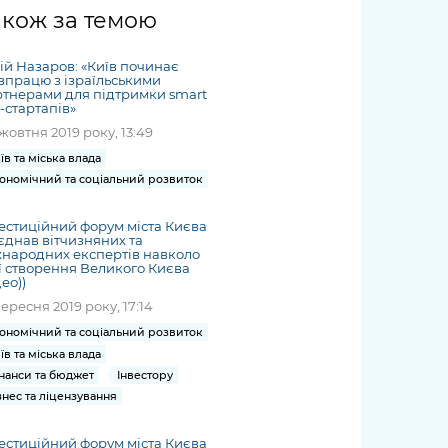
жет
Річні звіти
Києва
журналіст
міській військовій
coverage
акож за темою
Портал послуг
док
и та
ський
адміністрації
of
нтр
Гендерна політика
Публічні
рження
и від
запит /
hospitals
й Назаров: «Київ починає
Міський застосунок Київ
дашборди
ь, дій чи
 /
«Ініціатива
Submitting
впрацю з ізраїльськими
at work
Безбар'єрність
Цифровий
тнерами для підтримки smart
яльності
ribe
«Партнерство
a media
under
y-стартапів»
рядників
«Відкритий Уряд» –
request
martial law
жовтня 2019 року, 13:49
Київська міська військова
Важливе під час
мації
unce
місцевий рівень»
адміністрація
воєнного стану
їв та міська влада
s
Контакти
ономічний та соціальний розвиток
 про
Важливе під час
the
для медіа
цювання
воєнного стану
/ Contacts
естиційний форум міста Києва
ів на
for mass
єднав вітчизняних та
народних експертів навколо
чну
media
ї створення Великого Києва
рмацію
део))
вересня 2019 року, 17:14
ономічний та соціальний розвиток
їв та міська влада
нанси та бюджет
Інвестору
знес та ліцензування
естиційний форум міста Києва