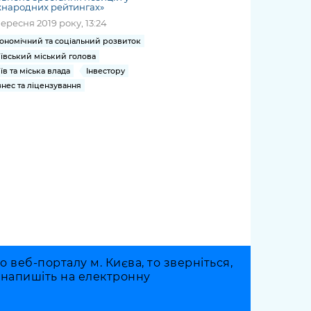
жнародних рейтингах»
вересня 2019 року, 13:24
ономічний та соціальний розвиток
ївський міський голова
їв та міська влада
Інвестору
знес та ліцензування
веб-порталу м. Києва, то зверніться,
о напишіть на електронну