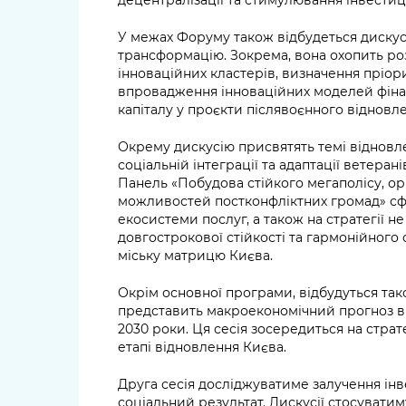
У межах Форуму також відбудеться дискус
трансформацію. Зокрема, вона охопить ро
інноваційних кластерів, визначення пріори
впровадження інноваційних моделей фіна
капіталу у проєкти післявоєнного відновле
Окрему дискусію присвятять темі відновл
соціальній інтеграції та адаптації ветеран
Панель «Побудова стійкого мегаполісу, о
можливостей постконфліктних громад» сф
екосистеми послуг, а також на стратегії 
довгострокової стійкості та гармонійного 
міську матрицю Києва.
Окрім основної програми, відбудуться тако
представить макроекономічний прогноз ві
2030 роки. Ця сесія зосередиться на страте
етапі відновлення Києва.
Друга сесія досліджуватиме залучення інв
соціальний результат. Дискусії стосувати