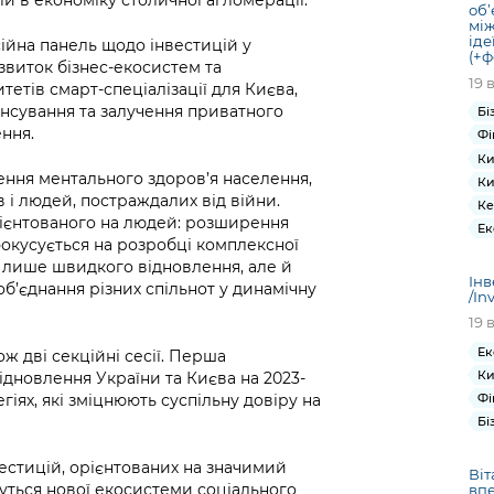
об’
між
іде
ійна панель щодо інвестицій у
(+ф
звиток бізнес-екосистем та
19 
тетів смарт-спеціалізації для Києва,
нсування та залучення приватного
Бі
ння.
Фі
Ки
ення ментального здоров’я населення,
Ки
ів і людей, постраждалих від війни.
Ке
рієнтованого на людей: розширення
Ек
окусується на розробці комплексної
не лише швидкого відновлення, але й
Інв
об’єднання різних спільнот у динамічну
/In
19 
Ек
ж дві секційні сесії. Перша
Ки
дновлення України та Києва на 2023-
гіях, які зміцнюють суспільну довіру на
Фі
Бі
естицій, орієнтованих на значимий
Віт
муться нової екосистеми соціального
впе