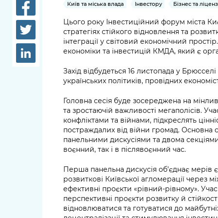
довідки
Київ та міська влада
Інвестору
Бізнес та ліцен
Структура
Цього року Інвестиційний форум міста Ки
Лікарні 
стратегіях стійкого відновлення та розвитку
Рішення та розпорядження
інтеграції у світовий економічний прості
Освіта та
економіки та інвестицій КМДА, який є орг
Проєкти розпоряджень, що
заклади
перебувають на погодженні
Захід відбудеться 16 листопада у Брюсселі 
КМВА
Дороги, 
українських політиків, провідних економісті
парковки
Головна сесія буде зосереджена на мінл
Навколи
та зростаючій важливості мегаполісів. Уча
конфліктами та війнами, підкреслять цінні
середови
постраждалих від війни громад. Основна 
панельними дискусіями та двома секціями
воєнний, так і в післявоєнний час.
Перша панельна дискусія об’єднає мерів є
розвиткові Київської агломерації через 
ефективні проєкти «рівний-рівному». Учас
перспективні проєкти розвитку й стійкості
відновлюватися та готуватися до майбутні
децентралізації та стимулювання інвестиці