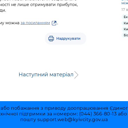
мі
жності не лише отримувати прибуток,
17 
ди.
Ек
уму можна
.
за посиланням
Ки
Ки
Бі
Надрукувати
Наступний матеріал
 або побажання з приводу доопрацювання Єдиного 
ехнічної підтримки за номером: (044) 366-80-13 аб
пошту
support.web@kyivcity.gov.ua