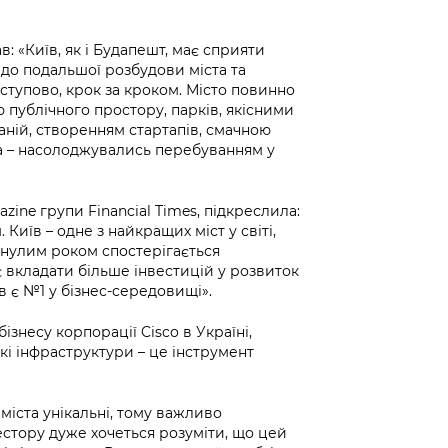
: «Київ, як і Будапешт, має сприяти
до подальшої розбудови міста та
оступово, крок за кроком. Місто повинно
публічного простору, парків, якісними
ній, створенням стартапів, смачною
ста – насолоджувались перебуванням у
zine групи Financial Times, підкреслила:
иїв – одне з найкращих міст у світі,
минулим роком спостерігається
є вкладати більше інвестицій у розвиток
иїв є №1 у бізнес-середовищі».
ізнесу корпорації Cisco в Україні,
які інфраструктури – це інструмент
міста унікальні, тому важливо
естору дуже хочеться розуміти, що цей