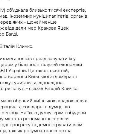
v) об’єднала близько тисячі експертів,
мад, іноземних муніципалітетів, органів
 серед яких – щонайменше
ож відвідали мер Кракова Яцек
р Багді.
італій Кличко.
 мегаполісів і реалізовувати їх у
ідером у більшості галузей економіки
ВП України. Це також освітній,
ж створення Київської агломерації
оку туристів та, відповідно,
регіону», – сказав Віталій Кличко.
римали обраний київською владою шлях
рація» та солідарні в думці, що
 регіону. На їхню думку, крім побудови
 міста та різноманітні сервіси.
арді прогресу та демонструвати всім
а, такі як розумна транспортна