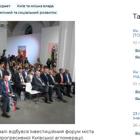
Громадська
Вакансії
Відкритий бюд
ся на
бюджет
Київ та міська влада
експертиза
Фінанси та бюджет
Інформація з
Поря
новин
мічний та соціальний розвиток
Статистика
Контактний це
Т
та медицина
обмеженим
оска
анонс
Громадський
Безпека та
доступом
рішен
КМДА
Звернення громадян
 навчальні
бюджет
правопорядок
безді
Subsc
Як 
(ТО
Подати запит
розпо
to
Регуляторна діяльність
Ритуальні послуги
10 
онлайн
інфор
anno
транспорт та
Бі
ment
Іноземцям / For
Проекти
Як
Звіти
from 
foreigners
нормативно-
опра
KCSA
шнє
правових та
Як 
запит
пі
ще міста
інших актів
публі
10 
інфо
Бі
Як
23 
Інв
26 
алі відбувся Інвестиційний форум міста
Бі
прогресивної Київської агломерації.