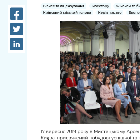
довідки
Бізнес та ліцензування
Інвестору
Фінанси та 
Структура
Київський міський голова
Керівництво
Еконо
Лікарні 
Рішення та розпорядження
Освіта та
Проєкти розпоряджень, що
заклади
перебувають на погодженні
КМВА
Дороги, 
парковки
Навколи
середови
17 вересня 2019 року в Мистецькому Арсен
Києва, присвячений побудові успішної та 