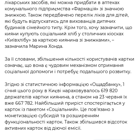
Підприємства, установи, організації
лікарських засобів, які можна придбати в аптеках
Уряд» – місцевий рівень»
Про відкриті дані
комунального підприємства «Фармація» зі значною
Портал Захисників та Захисниць
знижкою. Також передбачено перелік ліків для дітей,
Kyiv International Relations
Важливе під час воєнного стану
Портал даних Києва
які будуть відпускатись для вихованців дитячих
Безбар'єрність
будинків сімейного типу. Крім того, хочу зазначити, що
Річні звіти
Публічні дашборди
кияни купують соціальний хліб у столичних кіосках
Портал послуг
«Київхлібу» за карткою киянина зі знижками», –
Гендерна політика
зазначила Марина Хонда.
Міський застосунок Київ Цифровий
Безбар'єрність
За її словами, збільшення кількості користувачів картки
Важливе під час воєнного стану
означає, що вона є чудовим механізмом отримання
Київська міська військова адміністрація
соціальної допомоги і потребує подальшого розвитку.
Згідно зі статистичною інформацією «Ощадбанку», 1
січня цього року в Києві нараховувалось 619 820
держателів картки киянина, а станом на 23 червня їх
вже 667 782. Найбільший приріст спостерігається у
карток із пакетом «Соціальний». Це пов’язано з
монетизацією субсидій та розширенням
функціональності карток. Також збільшився відсоток
активних карток від діючої емісії.