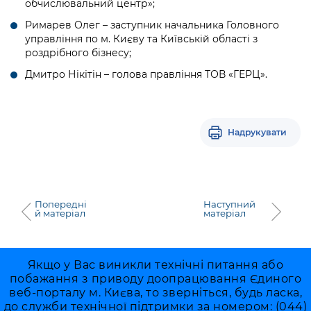
обчислювальний центр»;
Римарев Олег – заступник начальника Головного
управління по м. Києву та Київській області з
роздрібного бізнесу;
Дмитро Нікітін – голова правління ТОВ «ГЕРЦ».
Надрукувати
Попередні
Наступний
й матеріал
матеріал
Якщо у Вас виникли технічні питання або
побажання з приводу доопрацювання Єдиного
веб-порталу м. Києва, то зверніться, будь ласка,
до служби технічної підтримки за номером: (044)