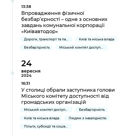
Підприємства, установи, організації
Уряд» – місцевий рівень»
Про відкриті дані
13:38
Портал Захисників та Захисниць
Впровадження фізичної
Kyiv International Relations
Важливе під час воєнного стану
Портал даних Києва
безбар’єрності – одне з основних
Безбар'єрність
завдань комунальної корпорації
Річні звіти
«Київавтодор»
Публічні дашборди
Портал послуг
Дороги, транспорт та парковки
Київ та міська влада
Гендерна політика
Міський застосунок Київ Цифровий
Безбар'єрність
Міський комітет доступності
Безбар'єрність
Важливе під час воєнного стану
24
Київська міська військова адміністрація
вересня
2024
16:31
У столиці обрали заступника голови
Міського комітету доступності від
громадських організацій
Міський комітет доступності
Безбар'єрність
Київ та міська влада
Людям з інвалідністю
Пільги, субсидії та соціальний захист