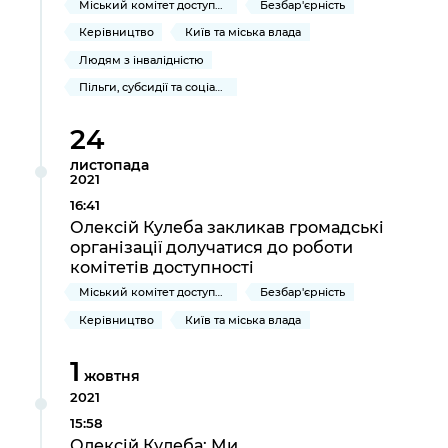
Міський комітет доступності
Безбар'єрність
Керівництво
Київ та міська влада
Людям з інвалідністю
Пільги, субсидії та соціальний захист
24
листопада
2021
16:41
Олексій Кулеба закликав громадські
організації долучатися до роботи
комітетів доступності
Міський комітет доступності
Безбар'єрність
Керівництво
Київ та міська влада
1
жовтня
2021
15:58
Олексій Кулеба: Ми