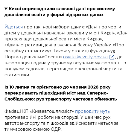
Підприємства, установи, організації
Уряд» – місцевий рівень»
Про відкриті дані
У Києві оприлюднили ключові дані про систему
Портал Захисників та Захисниць
Kyiv International Relations
дошкільної освіти у формі відкритих даних
Важливе під час воєнного стану
Портал даних Києва
Безбар'єрність
Йдеться
про такі нові набори даних: «Дані про черги
Річні звіти
Публічні дашборди
дітей у дошкільні навчальні заклади у місті Києві», «Дані
Портал послуг
про заклади дошкільної освіти міста Києва»,
Гендерна політика
«Адміністративні дані в значенні Закону України «Про
Міський застосунок Київ Цифровий
офіційну статистику». Також у столиці функціонує
Безбар'єрність
Портал дошкільної освіти
osvita.kyivcity.gov.ua
, де
Важливе під час воєнного стану
інформація подана у зручному візуальному форматі – з
Київська міська військова адміністрація
пошуком садочків, переглядом електронної черги та
статистики.
Із 10 липня та орієнтовно до червня 2026 року
перекривають пішохідний міст над Саперно-
Слобідською: рух транспорту частково обмежать
Фахівці КП «Київавтошляхміст»
проводитимуть
протиаварійні роботи на споруді. У цей час рух
автотранспорту та пішоходів здійснюватиметься за
тимчасовою схемою ОДР.