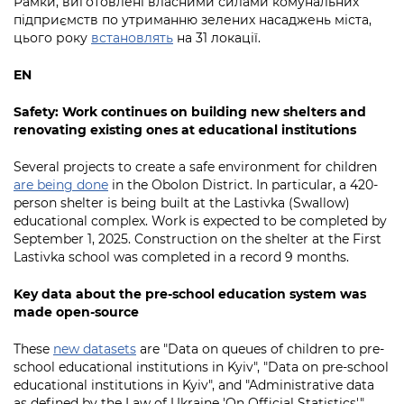
Рамки, виготовлені власними силами комунальних
підприємств по утриманню зелених насаджень міста,
цього року
встановлять
на 31 локації.
EN
Safety: Work continues on building new shelters and
renovating existing ones at educational institutions
Several projects to create a safe environment for children
are being done
in the Obolon District. In particular, a 420-
person shelter is being built at the Lastivka (Swallow)
educational complex. Work is expected to be completed by
September 1, 2025. Construction on the shelter at the First
Lastivka school was completed in a record 9 months.
Key data about the pre-school education system was
made open-source
These
new datasets
are "Data on queues of children to pre-
school educational institutions in Kyiv", "Data on pre-school
educational institutions in Kyiv", and "Administrative data
as defined by the Law of Ukraine 'On Official Statistics'".