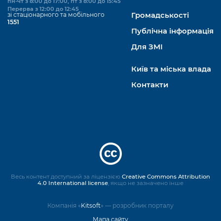
пн-чт з 8:00 до 17:00, пт з 8:00 до 15:45
Перерва з 12:00 до 12:45
зі стаціонарного та мобільного
Громадськості
1551
Публічна інформація
Для ЗМІ
Київ та міська влада
Контакти
Весь контент доступний за ліцензією
Creative Commons Attribution
4.0 International license
, якщо не зазначено інше
Компанія «
Kitsoft
» — розробник порталу
Мапа сайту