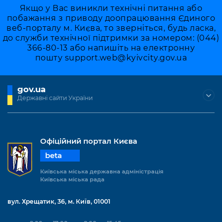
Якщо у Вас виникли технічні питання або
побажання з приводу доопрацювання Єдиного
веб-порталу м. Києва, то зверніться, будь ласка,
до служби технічної підтримки за номером: (044)
366-80-13 або напишіть на електронну
пошту
support.web@kyivcity.gov.ua
gov.ua
Державні сайти України
Офіційний портал Києва
beta
Київська міська державна адміністрація
Київська міська рада
вул. Хрещатик, 36, м. Київ, 01001