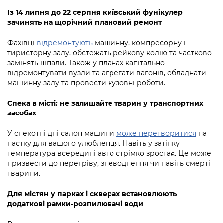
Із 14 липня до 22 серпня київський фунікулер
зачинять на щорічний плановий ремонт
Фахівці
відремонтують
машинну, компресорну і
тиристорну залу, обстежать рейкову колію та частково
замінять шпали. Також у планах капітально
відремонтувати вузли та агрегати вагонів, обладнати
машинну залу та провести кузовні роботи.
Спека в місті: не залишайте тварин у транспортних
засобах
У спекотні дні салон машини
може перетворитися
на
пастку для вашого улюбленця. Навіть у затінку
температура всередині авто стрімко зростає. Це може
призвести до перегріву, зневоднення чи навіть смерті
тварини.
Для містян у парках і скверах встановлюють
додаткові рамки-розпилювачі води