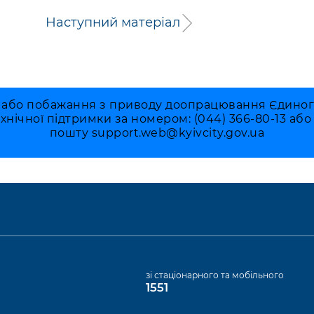
Наступний матеріал
 або побажання з приводу доопрацювання Єдиного 
ехнічної підтримки за номером: (044) 366-80-13 аб
пошту
support.web@kyivcity.gov.ua
а
зі стаціонарного та мобільного
1551