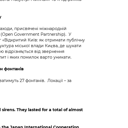
у
заходи, присвячені міжнародній
 (Open Government Partnership). У
 «Відкритий Київ: як отримати публічну
уктура міської влади Києва, де шукати
ію відрізняється від звернення
ит і яких помилок варто уникати.
он фонтанів
атимуть 27 фонтанів. Локації – за
 sirens. They lasted for a total of almost
om the Japan International Cooperation