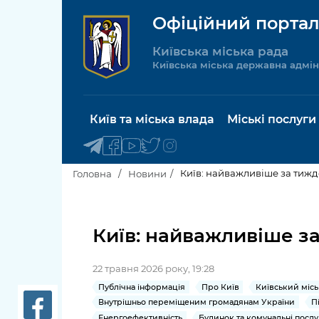
Офіційний портал
Київська міська рада
Київська міська державна адмін
Київ та міська влада
Міські послуги
Київ: найважливіше за тижден
Головна
Новини
Київський міський голова
Будинок 
послуги
Київ: найважливіше за 
Київська міська рада
Пільги, су
22 травня 2026 року, 19:28
Про Київ
соціальн
Публічна інформація
Про Київ
Київський місь
Внутрішньо переміщеним громадянам України
П
Керівництво КМДА
Паспорт, 
Енергоефективність
Будинок та комунальні послу