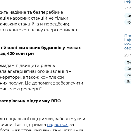
інф
23 
ежить надійне та безперебійне
Ки
ація насосних станцій не тільки
Пу
анських станцій, а й передбачає
 в контексті плану енергостійкості
Под
інф
мож
тійкості житлових будинків у межах
сер
над 420 млн грн
29 
Пу
мадам підвищити рівень
Ке
ела альтернативного живлення –
Ки
генератори, а також комплекси
Дл
них послуг. Це допомагає забезпечити
ень електроенергії.
 матеріальну підтримку ВПО
о соціальної підтримки, забезпечуючи
ияни. Так, підтримка
надається
за
ота. Назустріч киянам» та «Підтримка