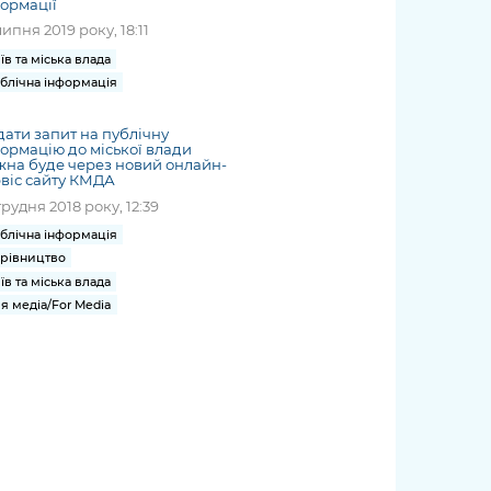
ормації
липня 2019 року, 18:11
їв та міська влада
блічна інформація
ати запит на публічну
ормацію до міської влади
на буде через новий онлайн-
віс сайту КМДА
грудня 2018 року, 12:39
блічна інформація
рівництво
їв та міська влада
я медіа/For Media