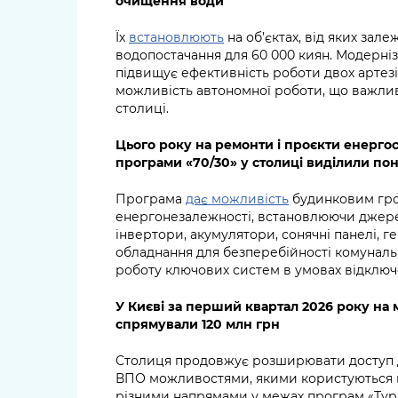
очищення води
Їх
встановлюють
на об’єктах, від яких зал
водопостачання для 60 000 киян. Модерніз
підвищує ефективність роботи двох артезі
можливість автономної роботи, що важливо
столиці.
Цього року на ремонти і проєкти енергос
програми «70/30» у столиці виділили по
Програма
дає можливість
будинковим гро
енергонезалежності, встановлюючи джер
інвертори, акумулятори, сонячні панелі, 
обладнання для безперебійності комуналь
роботу ключових систем в умовах відключ
У Києві за перший квартал 2026 року на
спрямували 120 млн грн
Столиця продовжує розширювати доступ д
ВПО можливостями, якими користуються к
різними напрямами у межах програм «Турб