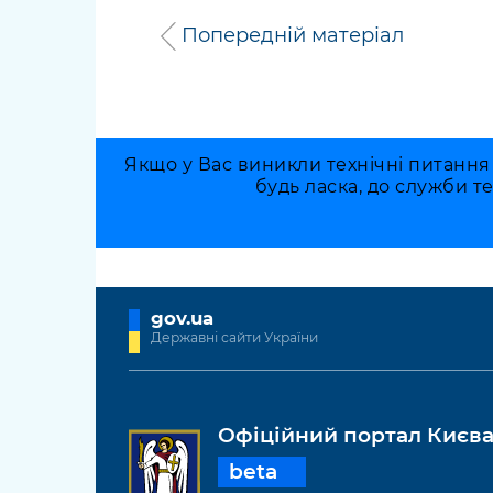
Попередній матеріал
Якщо у Вас виникли технічні питання
будь ласка, до служби т
gov.ua
Державні сайти України
Офіційний портал Києв
beta