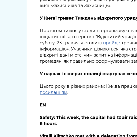
киян-Захисників та Захисниць».
У Києві триває Тиждень відкритого уряд
Протягом тижня у столиці організовують 
ініціативі «Партнерство “Відкритий уряд”»
суботу, 23 травня, у столиці
пройде
тренінг
інформацію».
Учасники дізнаються, яка стр
відкриті дані міста, чим запит на інформац
громадян, як правильно сформулювати зап
У парках і скверах столиці стартував сез
Цього року в різних районах Києва працюв
посиланням
.
EN
Safety: This week, the capital had 12 air raid
6 hours
Vitalii Klitschko met with a delegation fr