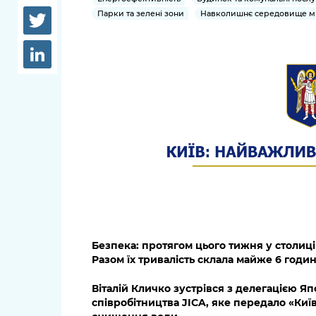
довідки
Парки та зелені зони
Навколишнє середовище мі
Структура
Лікарні 
Рішення та розпорядження
Освіта та
Проєкти розпоряджень, що
заклади
перебувають на погодженні
КМВА
Дороги, 
парковки
Навколи
середови
Безпека: протягом цього тижня у столиці
Разом їх тривалість склала майже 6 годи
Віталій Кличко зустрівся з делегацією Я
співробітництва JICA, яке передало «Киї