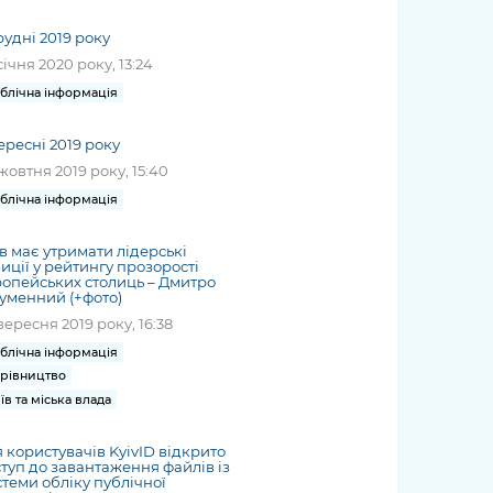
жет
Річні звіти
Києва
журналіст
міській військовій
coverage
Портал послуг
док
и та
ський
адміністрації
рудні 2019 року
of
нтр
Гендерна політика
Публічні
рження
и від
запит /
січня 2020 року, 13:24
hospitals
Міський застосунок Київ
дашборди
ь, дій чи
 /
«Ініціатива
Submitting
at work
блічна інформація
Безбар'єрність
Цифровий
яльності
ribe
«Партнерство
a media
under
рядників
«Відкритий Уряд» –
request
martial law
ересні 2019 року
Київська міська військова
Важливе під час
мації
unce
місцевий рівень»
жовтня 2019 року, 15:40
адміністрація
воєнного стану
s
Контакти
блічна інформація
 про
Важливе під час
the
для медіа
цювання
воєнного стану
/ Contacts
в має утримати лідерські
ів на
for mass
иції у рейтингу прозорості
чну
опейських столиць – Дмитро
media
уменний (+фото)
рмацію
вересня 2019 року, 16:38
блічна інформація
рівництво
їв та міська влада
 користувачів KyivID відкрито
туп до завантаження файлів із
теми обліку публічної