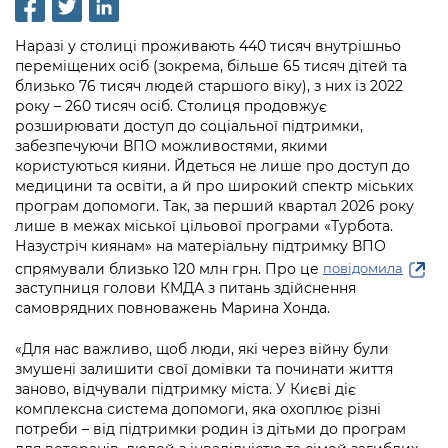
інформації
Рішення та розпорядження
Освіта та навчальні заклади
Громадська експертиза
Медіагалерея
Інформація з обмеженим доступом
Портал Послуг
Наразі у столиці проживають 440 тисяч внутрішньо
Проєкти розпоряджень, що
Дороги, транспорт та парковки
Громадський бюджет
переміщених осіб (зокрема, більше 65 тисяч дітей та
Підписатися на новини та анонси від
перебувають на погодженні КМВА
Подати запит онлайн
близько 76 тисяч людей старшого віку), з них із 2022
КМДА / Subscribe to announcements
Навколишнє середовище міста
Консультації з громадськістю
року – 260 тисяч осіб.
Столиця продовжує
from the KCSA
Рішення Київради
розширювати доступ до соціальної підтримки,
Проекти нормативно-правових та
Містобудування та земельні ділянки
Громадська рада
забезпечуючи ВПО можливостями, якими
інших актів
Порядок акредитації медіа /
Контактна інформація
користуються кияни. Йдеться не лише про доступ до
Accreditation process
Культура, спорт, дозвілля
медицини та освіти, а й про широкий спектр міських
Петиції
Нормативна база
Графік роботи та прийому громадян
програм допомоги. Так, за перший квартал 2026 року
Подати журналістський запит /
Бізнес та ліцензування
лише в межах міської цільової програми «Турбота.
Відкритий бюджет
Питання і відповіді про публічну
Submitting a media request
Вакансії
Назустріч киянам» на матеріальну підтримку ВПО
інформацію
Фінанси та бюджет
спрямували
близько 120 млн грн. Про це
повідомила
Контактний центр
Зйомки в лікарнях в умовах воєнного
Статистика
заступниця голови КМДА з питань здійснення
Порядок оскарження рішень, дій чи
стану / Rules for media coverage of
самоврядних повноважень Марина Хонда.
Безпека та правопорядок
Допомога учасникам АТО
бездіяльності розпорядників інформації
hospitals at work under martial law
Звернення громадян
«Для нас важливо, щоб люди, які через війну були
Ритуальні послуги
Рада з питань внутрішньо переміщених
Звіти про опрацювання запитів на
Контакти для медіа / Contacts for mass
змушені залишити свої домівки та починати життя
Регуляторна діяльність
осіб при Київській міській військовій
публічну інформацію
media
заново, відчували підтримку міста. У Києві діє
Іноземцям / For foreigners
адміністрації
комплексна система допомоги, яка охоплює різні
Промисловість і наука Києва
Інформація для споживачів
потреби – від підтримки родин із дітьми до програм
Пам'ятки культурної спадщини
«Ініціатива «Партнерство «Відкритий