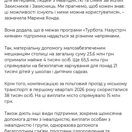
для ветеранів, людей з інвалідністю та сімей загиблих
Підприємства, установи, організації
Уряд» – місцевий рівень»
Про відкриті дані
Захисників і Захисниць. Ми прагнемо, щоб кожен знав:
Портал Захисників та Захисниць
ці можливості існують і ними можна користуватися», –
Kyiv International Relations
Важливе під час воєнного стану
Портал даних Києва
зазначила Марина Хонда.
Безбар'єрність
Річні звіти
Вона додала, що в межах програми «Турбота. Назустріч
Публічні дашборди
Портал послуг
киянам» підтримка надається за різними напрямами.
Гендерна політика
Міський застосунок Київ Цифровий
Так, матеріальну допомогу малозабезпеченим
Безбар'єрність
мешканцям столиці на загальну суму 23,6 млн грн
Важливе під час воєнного стану
отримали майже 4 тисячі осіб. Ще 65,5 млн грн
Київська міська військова адміністрація
спрямували на безоплатне харчування для понад 21
тисячі дітей у школах і дитячих садках.
Крім того, компенсацією за пільговий проїзд у міському
транспорті в першому кварталі 2026 року скористалися
38 тисяч осіб. На ці виплати місто спрямувало 15 млн
грн.
Також діють інші види підтримки, зокрема щомісячна
допомога дітям з інвалідністю, виплати особам з
інвалідністю І групи, одноразова допомога
багатодітним сім’ям, програми оздоровлення та