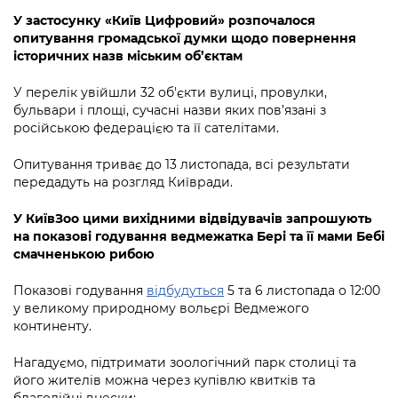
У застосунку «Київ Цифровий» розпочалося
опитування громадської думки щодо повернення
історичних назв міським об’єктам
У перелік увійшли 32 об'єкти вулиці, провулки,
бульвари і площі, сучасні назви яких пов’язані з
російською федерацією та її сателітами.
Опитування триває до 13 листопада, всі результати
передадуть на розгляд Київради.
У КиївЗоо цими вихідними відвідувачів запрошують
на показові годування ведмежатка Бері та її мами Бебі
смачненькою рибою
Показові годування
відбудуться
5 та 6 листопада о 12:00
у великому природному вольєрі Ведмежого
континенту.
Нагадуємо, підтримати зоологічний парк столиці та
його жителів можна через купівлю квитків та
благодійні внески: