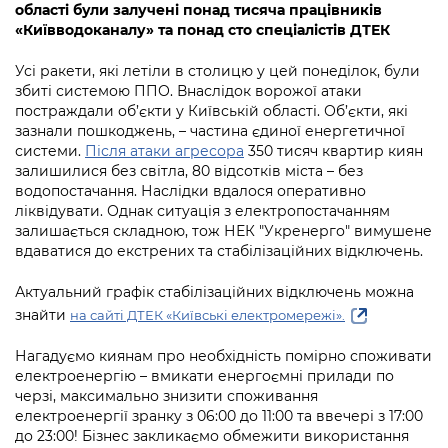
інформації
області були залучені понад тисяча працівників
Рішення та розпорядження
Освіта та навчальні заклади
Громадська експертиза
Медіагалерея
«Київводоканалу» та понад сто спеціалістів ДТЕК
Інформація з обмеженим доступом
Портал Послуг
Проєкти розпоряджень, що
Дороги, транспорт та парковки
Громадський бюджет
Підписатися на новини та анонси від
Усі ракети, які летіли в столицю у цей понеділок, були
перебувають на погодженні КМВА
Подати запит онлайн
КМДА / Subscribe to announcements
збиті системою ППО. Внаслідок ворожої атаки
Навколишнє середовище міста
Консультації з громадськістю
from the KCSA
постраждали об’єкти у Київській області. Об’єкти, які
Рішення Київради
Проекти нормативно-правових та
зазнали пошкоджень, – частина єдиної енергетичної
Містобудування та земельні ділянки
Громадська рада
інших актів
системи.
Після атаки агресора
350 тисяч квартир киян
Порядок акредитації медіа /
Контактна інформація
залишилися без світла, 80 відсотків міста – без
Accreditation process
Культура, спорт, дозвілля
Петиції
Нормативна база
водопостачання. Наслідки вдалося оперативно
Графік роботи та прийому громадян
ліквідувати. Однак ситуація з електропостачанням
Подати журналістський запит /
Бізнес та ліцензування
Відкритий бюджет
залишається складною, тож НЕК "Укренерго" вимушене
Питання і відповіді про публічну
Submitting a media request
Вакансії
вдаватися до екстрених та стабілізаційних відключень.
інформацію
Фінанси та бюджет
Контактний центр
Зйомки в лікарнях в умовах воєнного
Статистика
Актуальний графік стабілізаційних відключень можна
Порядок оскарження рішень, дій чи
стану / Rules for media coverage of
Безпека та правопорядок
Допомога учасникам АТО
знайти
на сайті ДТЕК «Київські електромережі».
бездіяльності розпорядників інформації
hospitals at work under martial law
Звернення громадян
Ритуальні послуги
Рада з питань внутрішньо переміщених
Нагадуємо киянам про необхідність помірно споживати
Звіти про опрацювання запитів на
Контакти для медіа / Contacts for mass
Регуляторна діяльність
електроенергію – вмикати енергоємні прилади по
осіб при Київській міській військовій
публічну інформацію
media
Іноземцям / For foreigners
черзі, максимально знизити споживання
адміністрації
Промисловість і наука Києва
електроенергії зранку з 06:00 до 11:00 та ввечері з 17:00
Інформація для споживачів
Пам'ятки культурної спадщини
до 23:00! Бізнес закликаємо обмежити використання
«Ініціатива «Партнерство «Відкритий