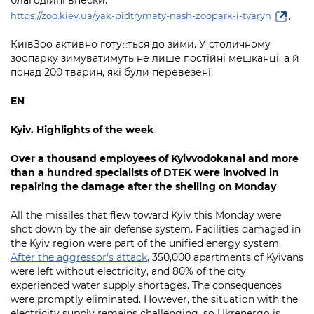
.
https://zoo.kiev.ua/yak-pidtrymaty-nash-zoopark-i-tvaryn
КиївЗоо активно готується до зими. У столичному
зоопарку зимуватимуть не лише постійні мешканці, а й
понад 200 тварин, які були перевезені.
EN
Kyiv. Highlights of the week
Over a thousand employees of Kyivvodokanal and more
than a hundred specialists of DTEK were involved in
repairing the damage after the shelling on Monday
All the missiles that flew toward Kyiv this Monday were
shot down by the air defense system. Facilities damaged in
the Kyiv region were part of the unified energy system.
After the aggressor's attack
, 350,000 apartments of Kyivans
were left without electricity, and 80% of the city
experienced water supply shortages. The consequences
were promptly eliminated. However, the situation with the
electricity supply remains challenging, so Ukrenergo is