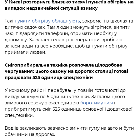
У Києві розгорнуть близько тисячі пунктів обігріву на
випадок надзвичайної ситуації взимку
Такі
пункти обігріву облаштують
, зокрема, і в школах та
дитячих садочках. Там люди зможуть зігрітися, випити
чаю, підзарядити телефони, отримати необхідну
допомогу. Закуплені електрогенератори, зроблені
запаси води та все необхідне, щоб ці пункти обігріву
приймали людей.
Снігоприбиральна техніка розпочала цілодобове
чергування: цього сезону на дорогах столиці готові
працювати 525 одиниць спецтехніки
У кожному районі перебуває у повній готовності до
виїзду мінімум по 5 одиниць техніки. Загалом цього
зимового сезону з ожеледицею
боротимуться
і
прибиратимуть сніг 525 одиниць основної і додаткової
спецтехніки.
Водіїв закликають завчасно змінити гуму на авто й бути
обачними на дорогах.