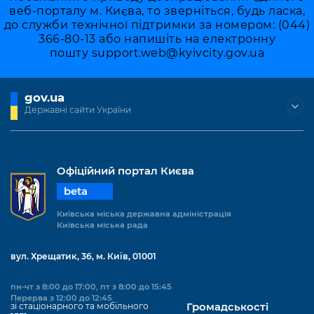
веб-порталу м. Києва, то зверніться, будь ласка,
до служби технічної підтримки за номером: (044)
366-80-13 або напишіть на електронну
пошту
support.web@kyivcity.gov.ua
gov.ua
Державні сайти України
Офіційний портал Києва
beta
Київська міська державна адміністрація
Київська міська рада
вул. Хрещатик, 36, м. Київ, 01001
пн-чт з 8:00 до 17:00, пт з 8:00 до 15:45
Перерва з 12:00 до 12:45
зі стаціонарного та мобільного
Громадськості