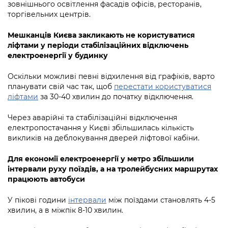
Підприємства, установи, організації
зовнішнього освітлення фасадів офісів, ресторанів,
Уряд» – місцевий рівень»
Про відкриті дані
торгівельних центрів.
Портал Захисників та Захисниць
Kyiv International Relations
Важливе під час воєнного стану
Портал даних Києва
Мешканців Києва закликають не користуватися
Безбар'єрність
ліфтами у періоди стабілізаційних відключень
Річні звіти
Публічні дашборди
електроенергії у будинку
Портал послуг
Гендерна політика
Оскільки можливі певні відхилення від графіків, варто
Міський застосунок Київ Цифровий
планувати свій час так, щоб
перестати користуватися
Безбар'єрність
ліфтами
за 30-40 хвилин до початку відключення.
Важливе під час воєнного стану
Київська міська військова адміністрація
Через аварійні та стабілізаційні відключення
електропостачання у Києві збільшилась кількість
викликів на деблокування дверей ліфтової кабіни.
Для економії електроенергії у метро збільшили
інтервали руху поїздів, а на тролейбусних маршрутах
працюють автобуси
У пікові години
інтервали
між поїздами становлять 4-5
хвилин, а в міжпік 8-10 хвилин.