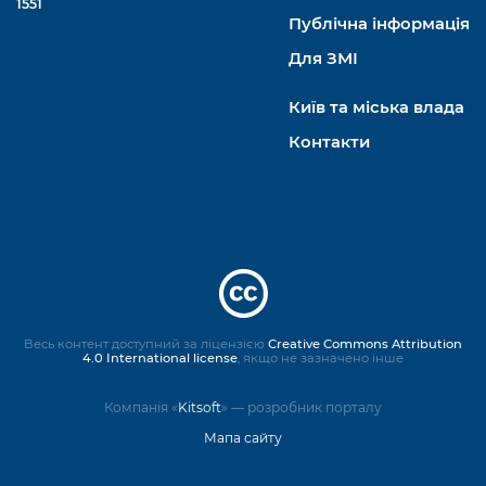
1551
Публічна інформація
Для ЗМІ
Київ та міська влада
Контакти
Весь контент доступний за ліцензією
Creative Commons Attribution
4.0 International license
, якщо не зазначено інше
Компанія «
Kitsoft
» — розробник порталу
Мапа сайту