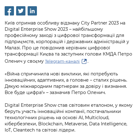
інформації
Рішення та розпорядження
Освіта та навчальні заклади
Громадська експертиза
Медіагалерея
Інформація з обмеженим доступом
Портал Послуг
Проєкти розпоряджень, що
Дороги, транспорт та парковки
Громадський бюджет
Підписатися на новини та анонси від
Київ отримав особливу відзнаку City Partner 2023 на
перебувають на погодженні КМВА
Подати запит онлайн
КМДА / Subscribe to announcements
Digital Enterprise Show 2023 – найбільшому
Навколишнє середовище міста
Консультації з громадськістю
from the KCSA
професійному заході з цифрової трансформації для
Рішення Київради
Проекти нормативно-правових та
підприємств, корпорацій і державних адміністрацій у
Містобудування та земельні ділянки
Громадська рада
інших актів
Порядок акредитації медіа /
Малазі. Про це повідомив керівник цифрової
Контактна інформація
Accreditation process
трансформації Києва та заступник голови КМДА Петро
Культура, спорт, дозвілля
Петиції
Нормативна база
Оленич у своєму
.
Telegram-каналі
Графік роботи та прийому громадян
Подати журналістський запит /
Бізнес та ліцензування
Відкритий бюджет
Питання і відповіді про публічну
«Війна спричинила нові виклики, які потребують
Submitting a media request
Вакансії
інформацію
інноваційних, адаптивних, а головне – сталих рішень.
Фінанси та бюджет
Контактний центр
Дякую міжнародним партнерам за довіру і визнання.
Зйомки в лікарнях в умовах воєнного
Статистика
Порядок оскарження рішень, дій чи
Все буде цифра!» – зазначив Петро Оленич.
стану / Rules for media coverage of
Безпека та правопорядок
Допомога учасникам АТО
бездіяльності розпорядників інформації
hospitals at work under martial law
Звернення громадян
Digital Enterprise Show став світовим еталоном, у якому
Ритуальні послуги
Рада з питань внутрішньо переміщених
беруть участь інноваційні компанії, постачальники
Звіти про опрацювання запитів на
Контакти для медіа / Contacts for mass
Регуляторна діяльність
осіб при Київській міській військовій
технологічних рішень на основі AI, Multicloud,
публічну інформацію
media
Іноземцям / For foreigners
адміністрації
кібербезпеки, Blockchain, Metaverse, Data Intelligence,
Промисловість і наука Києва
IoT, Cleantech та світові лідери.
Інформація для споживачів
Пам'ятки культурної спадщини
«Ініціатива «Партнерство «Відкритий