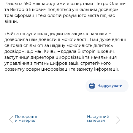
Підприємства, установи, організації
Разом із 450 міжнародними експертами Петро Оленич
Уряд» – місцевий рівень»
Про відкриті дані
Портал Захисників та Захисниць
та Вікторія Іцкович поділяться унікальним досвідом
Kyiv International Relations
трансформації технологій розумного міста під час
Важливе під час воєнного стану
Портал даних Києва
Безбар'єрність
війни.
Річні звіти
Публічні дашборди
«Війна не зупинила диджиталізацію, а навпаки –
Портал послуг
Гендерна політика
дозволила нам довести її можливості. І ми дуже вдячні
світовій спільноті за надану можливість ділитись
Міський застосунок Київ Цифровий
досвідом, що має Київ», – додала Вікторія Іцкович,
Безбар'єрність
заступниця директора цифровізації та начальниця
Важливе під час воєнного стану
управління з питань цифровізації, стратегічного
Київська міська військова адміністрація
розвитку сфери цифровізації та захисту інформації.
Надрукувати
Попередні
Наступний
й матеріал
матеріал