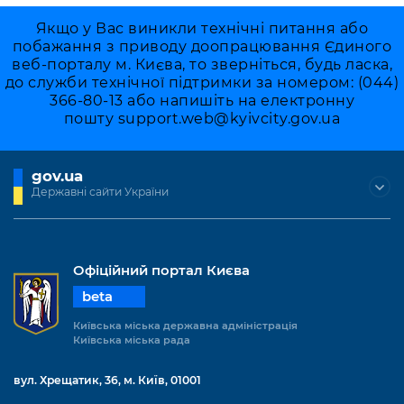
Якщо у Вас виникли технічні питання або
побажання з приводу доопрацювання Єдиного
веб-порталу м. Києва, то зверніться, будь ласка,
до служби технічної підтримки за номером: (044)
366-80-13 або напишіть на електронну
пошту
support.web@kyivcity.gov.ua
gov.ua
Державні сайти України
Офіційний портал Києва
beta
Київська міська державна адміністрація
Київська міська рада
вул. Хрещатик, 36, м. Київ, 01001