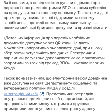
За її словами, в довідник інтегрували відомості про
державні програми підтримки ВПО, зокрема субсидію
на оренду житла та грошову допомогу. Також там є дані
про мережу психологічної підтримки та систему
запобігання і протидії домашньому насильству, яка
включає мобільні бригади, притулки та кризові кімнати.
«Детальна інформація про перелік необхідних
документів доступна через QR-коди. Це дасть
можливість оперативно оновлювати дані, при цьому
зберігаючи актуальність довідника. Електронний
варіант ми регулярно доповнюватимемо, враховуючи
зворотний зв’язок від громад ВПО», – сказала Марина
Хонда.
Також вона зазначила, що електронна версія довідника
вже доступна на сайті Департаменту соціальної та
ветеранської політики КМДА у розділі
. Представники осередків
«Інтеграційний хаб»
внутрішньо переміщених осіб та організацій, які
працюють із ними, можуть отримати друковані
примірники, звернувшись на
електронну адресу