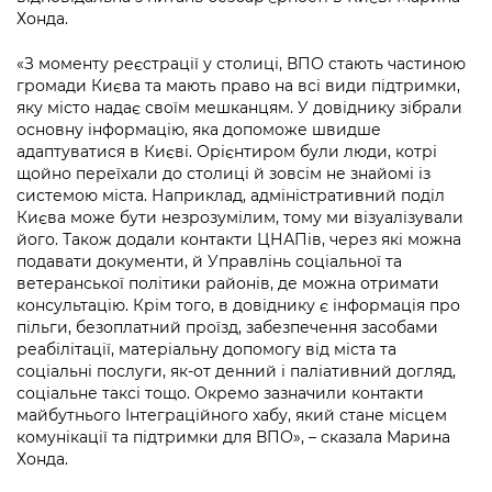
Підприємства, установи, організації
Уряд» – місцевий рівень»
Хонда.
Про відкриті дані
Портал Захисників та Захисниць
Kyiv International Relations
Важливе під час воєнного стану
«З моменту реєстрації у столиці, ВПО стають частиною
Портал даних Києва
Безбар'єрність
громади Києва та мають право на всі види підтримки,
Річні звіти
яку місто надає своїм мешканцям. У довіднику зібрали
Публічні дашборди
Портал послуг
основну інформацію, яка допоможе швидше
Гендерна політика
адаптуватися в Києві. Орієнтиром були люди, котрі
Міський застосунок Київ Цифровий
щойно переїхали до столиці й зовсім не знайомі із
Безбар'єрність
системою міста. Наприклад, адміністративний поділ
Важливе під час воєнного стану
Києва може бути незрозумілим, тому ми візуалізували
Київська міська військова адміністрація
його. Також додали контакти ЦНАПів, через які можна
подавати документи, й Управлінь соціальної та
ветеранської політики районів, де можна отримати
консультацію. Крім того, в довіднику є інформація про
пільги, безоплатний проїзд, забезпечення засобами
реабілітації, матеріальну допомогу від міста та
соціальні послуги, як-от денний і паліативний догляд,
соціальне таксі тощо. Окремо зазначили контакти
майбутнього Інтеграційного хабу, який стане місцем
комунікації та підтримки для ВПО», – сказала Марина
Хонда.