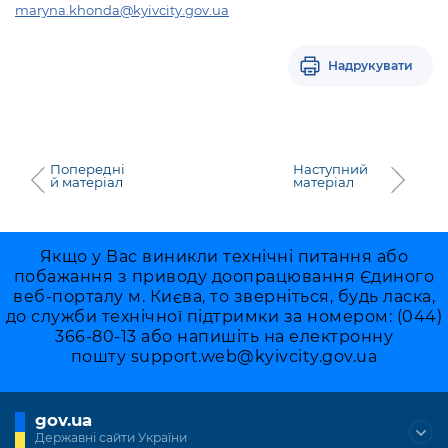
maryna.khonda@kyivcity.gov.ua
Надрукувати
Попередні
Наступний
й матеріал
матеріал
Якщо у Вас виникли технічні питання або
побажання з приводу доопрацювання Єдиного
веб-порталу м. Києва, то зверніться, будь ласка,
до служби технічної підтримки за номером: (044)
366-80-13 або напишіть на електронну
пошту
support.web@kyivcity.gov.ua
gov.ua
Державні сайти України