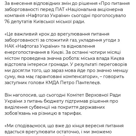
Підприємства, установи, організації
За внесення відповідних змін до рішення «Про питання
Уряд» – місцевий рівень»
Про відкриті дані
Портал Захисників та Захисниць
заборгованості перед ПАТ «Національна акціонерна
Kyiv International Relations
компанія «Нафтогаз України» сьогодні проголосувало
Важливе під час воєнного стану
Портал даних Києва
Безбар'єрність
76 депутатів Київської міської ради.
Річні звіти
Публічні дашборди
«Це важливий крок до врегулювання питання
Портал послуг
Гендерна політика
заборгованості за спожитий газ, укладення угоди з
НАК «Нафтогаз України» та відновлення
Міський застосунок Київ Цифровий
енергопостачання в Києві. За останні чотири місяці
Безбар'єрність
містом проведена значна робота: міська влада Києва
Важливе під час воєнного стану
відстояла інтереси громади. У результаті переговорів
Київська міська військова адміністрація
ми досягли того, що зараз мова йде про значно меншу
суму, яка має гарантовані компенсатори», – говорить
заступник голови КМДА Петро Пантелеєв.
Він наголосив, що сьогодні Комітет Верховної Ради
України з питань бюджету підтримав рішення про
виділення субвенції на покриття державних
зобов’язань на різницю в тарифах.
«Ми сподіваємося, що вже до кінця вересня питання
вдасться врегулювати остаточно, і ми зможемо