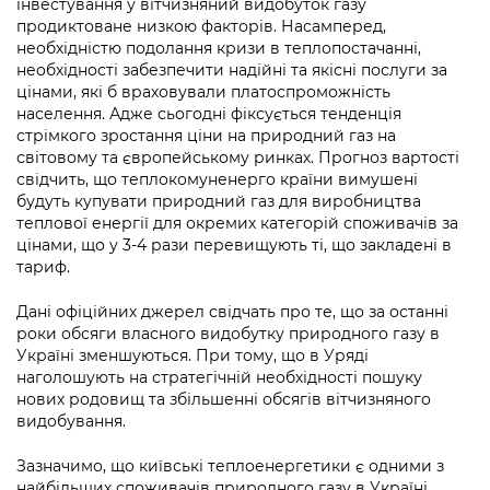
інвестування у вітчизняний видобуток газу
Підприємства, установи, організації
Уряд» – місцевий рівень»
Про відкриті дані
продиктоване низкою факторів. Насамперед,
Портал Захисників та Захисниць
необхідністю подолання кризи в теплопостачанні,
Kyiv International Relations
Важливе під час воєнного стану
Портал даних Києва
необхідності забезпечити надійні та якісні послуги за
Безбар'єрність
цінами, які б враховували платоспроможність
Річні звіти
Публічні дашборди
населення. Адже сьогодні фіксується тенденція
Портал послуг
стрімкого зростання ціни на природний газ на
Гендерна політика
світовому та європейському ринках. Прогноз вартості
Міський застосунок Київ Цифровий
свідчить, що теплокомуненерго країни вимушені
Безбар'єрність
будуть купувати природний газ для виробництва
Важливе під час воєнного стану
теплової енергії для окремих категорій споживачів за
Київська міська військова адміністрація
цінами, що у 3-4 рази перевищують ті, що закладені в
тариф.
Дані офіційних джерел свідчать про те, що за останні
роки обсяги власного видобутку природного газу в
Україні зменшуються. При тому, що в Уряді
наголошують на стратегічній необхідності пошуку
нових родовищ та збільшенні обсягів вітчизняного
видобування.
Зазначимо, що київські теплоенергетики є одними з
найбільших споживачів природного газу в Україні.