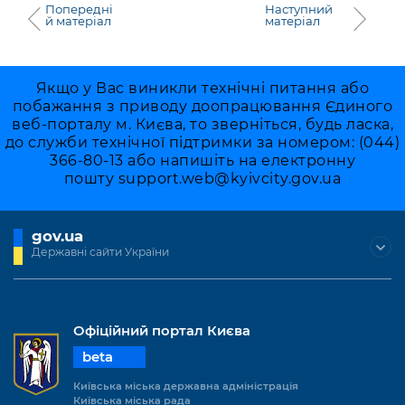
Попередні
Наступний
й матеріал
матеріал
Якщо у Вас виникли технічні питання або
побажання з приводу доопрацювання Єдиного
веб-порталу м. Києва, то зверніться, будь ласка,
до служби технічної підтримки за номером: (044)
366-80-13 або напишіть на електронну
пошту
support.web@kyivcity.gov.ua
gov.ua
Державні сайти України
Офіційний портал Києва
beta
Київська міська державна адміністрація
Київська міська рада