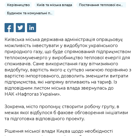
інформації
Рішення та розпорядження
Освіта та навчальні заклади
Керівництво
Київ та міська влада
Постачання теплової енергії та гарячої води
Громадська експертиза
Медіагалерея
Інформація з обмеженим доступом
Портал Послуг
Будинок та комунальні послуги
Проєкти розпоряджень, що
Дороги, транспорт та парковки
Громадський бюджет
Підписатися на новини та анонси від
перебувають на погодженні КМВА
Подати запит онлайн
КМДА / Subscribe to announcements
Навколишнє середовище міста
Консультації з громадськістю
from the KCSA
Рішення Київради
Проекти нормативно-правових та
Київська міська державна адміністрація опрацьовує
Містобудування та земельні ділянки
Громадська рада
інших актів
можливість інвестувати у видобуток українського
Порядок акредитації медіа /
Контактна інформація
природного газу, що буде спрямований підприємством
Accreditation process
Культура, спорт, дозвілля
Петиції
теплокомуненерго у виробництво теплової енергії для
Нормативна база
Графік роботи та прийому громадян
споживачів. Саме використання газу вітчизняного
Подати журналістський запит /
Бізнес та ліцензування
Відкритий бюджет
видобутку, вартість якого є суттєво нижчою порівняно з
Питання і відповіді про публічну
Submitting a media request
Вакансії
вартістю імпортованого, дозволить зменшити витрати
інформацію
Фінанси та бюджет
підприємства, які напряму впливають на тариф. Із
Контактний центр
Зйомки в лікарнях в умовах воєнного
Статистика
відповідним листом міська влада звернулась до
Порядок оскарження рішень, дій чи
стану / Rules for media coverage of
Безпека та правопорядок
НАК «Нафтогаз України».
Допомога учасникам АТО
бездіяльності розпорядників інформації
hospitals at work under martial law
Звернення громадян
Зокрема, місто пропонує створити робочу групу, в
Ритуальні послуги
Рада з питань внутрішньо переміщених
Звіти про опрацювання запитів на
Контакти для медіа / Contacts for mass
Регуляторна діяльність
межах якої відбулося б фахове обговорення ініціативи
осіб при Київській міській військовій
публічну інформацію
media
та підготовка відповідного проекту.
Іноземцям / For foreigners
адміністрації
Промисловість і наука Києва
Інформація для споживачів
Рішення міської влади Києва щодо необхідності
Пам'ятки культурної спадщини
«Ініціатива «Партнерство «Відкритий