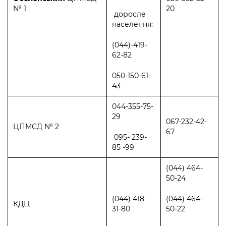
№ 1
20
доросле
населення:
(044)-419-
62-82
050-150-61-
43
044-355-75-
29
067-232-42-
ЦПМСД № 2
67
095- 239-
85 -99
(044) 464-
50-24
(044) 418-
(044) 464-
КДЦ
31-80
50-22