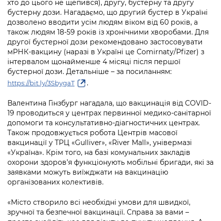
хто до цього не щепився), другу, бустерну та другу
бустерну дози. Нагадаємо, що другий бустер в Україні
дозволено вводити усім людям віком від 60 років, а
також людям 18-59 років із хронічними хворобами. Для
другої бустерної дози рекомендовано застосовувати
мРНК-вакцину (наразі в Україні це Comirnaty/Pfizer) з
інтервалом щонайменше 4 місяці після першої
бустерної дози. Детальніше – за посиланням:
.
https://bit.ly/3SbygaT
Валентина Гінзбург нагадала, що вакцинація від COVID-
19 проводиться у центрах первинної медико-санітарної
допомоги та консультативно-діагностичних центрах.
Також продовжується робота Центрів масової
вакцинації у ТРЦ «Gulliver», «River Mall», універмазі
«Україна». Крім того, на базі комунальних закладів
охорони здоров’я функціонують мобільні бригади, які за
заявками можуть виїжджати на вакцинацію
організованих колективів.
«Місто створило всі необхідні умови для швидкої,
зручної та безпечної вакцинації. Справа за вами –