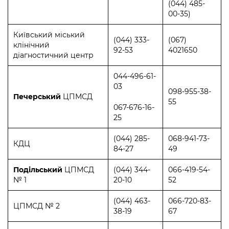
(044) 485-
00-35)
Київський міський
(044) 333-
(067)
клінічний
92-53
4021650
діагностичний центр
044-496-61-
03
098-955-38-
Печерський
ЦПМСД
55
067-676-16-
25
(044) 285-
068-941-73-
КДЦ
84-27
49
Подільський
ЦПМСД
(044) 344-
066-419-54-
№ 1
20-10
52
(044) 463-
066-720-83-
ЦПМСД № 2
38-19
67