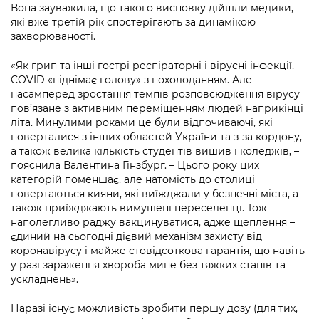
Підприємства, установи, організації
Вона зауважила, що такого висновку дійшли медики,
Уряд» – місцевий рівень»
Про відкриті дані
Портал Захисників та Захисниць
які вже третій рік спостерігають за динамікою
Kyiv International Relations
захворюваності.
Важливе під час воєнного стану
Портал даних Києва
Безбар'єрність
Річні звіти
«Як грип та інші гострі респіраторні і вірусні інфекції,
Публічні дашборди
COVID «піднімає голову» з похолоданням. Але
Портал послуг
Гендерна політика
насамперед зростання темпів розпов
сюдження вірусу
пов’язане з активним переміщенням людей наприкінці
Міський застосунок Київ Цифровий
літа. Минулими роками це були відпочиваючі, які
Безбар'єрність
поверталися з інших областей України та з-за кордону,
Важливе під час воєнного стану
а також велика кількість студентів вишив і коледжів, –
Київська міська військова адміністрація
пояснила Валентина Гінзбург. – Цього року цих
категорій поменшає, але натомість до столиці
повертаються кияни, які виїжджали у безпечні міста, а
також приїжджають вимушені переселенці. Тож
наполегливо раджу вакцинуватися, адже щеплення –
єдиний на сьогодні дієвий механізм захисту від
коронавірусу і майже стовідсоткова гарантія, що навіть
у разі зараження хвороба мине без тяжких станів та
ускладнень».
Наразі існує можливість зробити першу дозу (для тих,