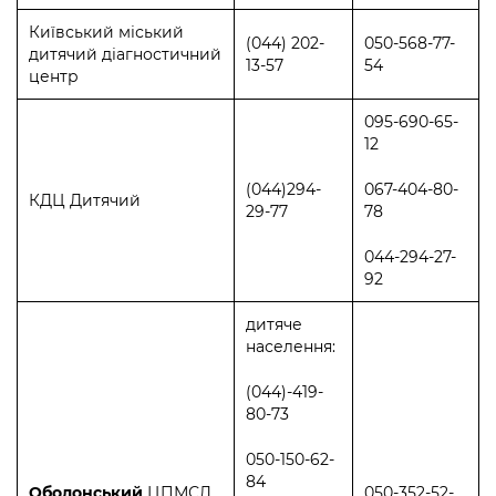
Київський міський
(044) 202-
050-568-77-
дитячий діагностичний
13-57
54
центр
095-690-65-
12
(044)294-
067-404-80-
КДЦ Дитячий
29-77
78
044-294-27-
92
дитяче
населення:
(044)-419-
80-73
050-150-62-
84
Оболонський
ЦПМСД
050-352-52-