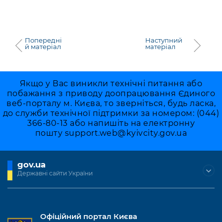
Попередні
Наступний
й матеріал
матеріал
Якщо у Вас виникли технічні питання або
побажання з приводу доопрацювання Єдиного
веб-порталу м. Києва, то зверніться, будь ласка,
до служби технічної підтримки за номером: (044)
366-80-13 або напишіть на електронну
пошту
support.web@kyivcity.gov.ua
gov.ua
Державні сайти України
Офіційний портал Києва