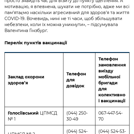
просто знайдіть час для візиту до пункту щеплення. А
мотивацію, я впевнена, шукати не потрібно, адже ми всі
пам’ятаємо наскільки агресивний для здоров’я та життя
COVID-19. Вочевидь, нині не ті часи, щоб збільшувати
небезпеки, коли їх можна уникнути», – підсумувала
Валентина Гінзбург.
Перелік пунктів вакцинації
Телефон
замовлення
виїзду
Телефон
Заклад охорони
мобільної
для
здоров’я
бригади
довідок
для
колективно
ї вакцинації
Голосіївський
ЦПМСД
(044) 250-
067-447-54-
№ 1
30-49
70
(044) 524-
(044) 524-53-