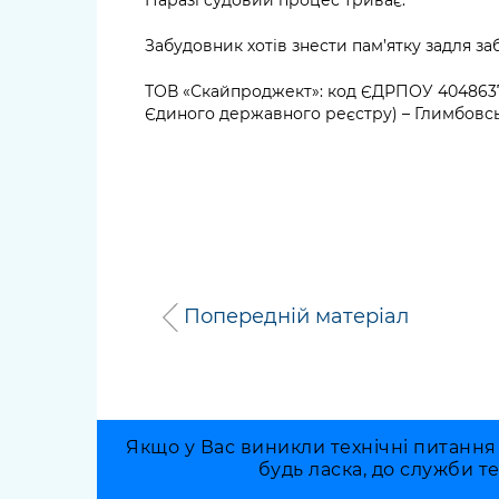
Забудовник хотів знести пам’ятку задля за
ТОВ «Скайпроджект»: код ЄДРПОУ 40486379
Єдиного державного реєстру) – Глимбовс
Попередній матеріал
Якщо у Вас виникли технічні питання
будь ласка, до служби т