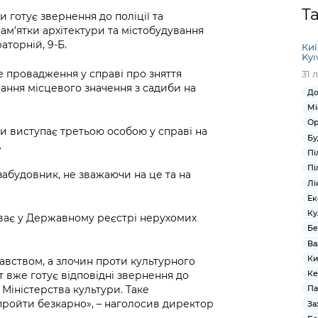
Громадська
Вакансії
Відкритий бюд
ся на
Т
готує звернення до поліції та
експертиза
Фінанси та бюджет
Інформація з
Поря
новин
ам’ятки архітектури та містобудування
Статистика
Контактний це
та медицина
обмеженим
оска
анонс
аторній, 9-Б.
Киї
Громадський
Безпека та
доступом
рішен
КМДА
Kyi
Звернення громадян
 навчальні
бюджет
правопорядок
безді
Subsc
е провадження у справі про зняття
31 
Подати запит
розпо
to
вання місцевого значення з садиби на
До
Регуляторна діяльність
Ритуальні послуги
онлайн
інфор
anno
Мі
транспорт та
ment
Ор
Іноземцям / For
Проекти
 виступає третьою особою у справі на
Звіти
from 
Бу
foreigners
.
нормативно-
опра
KCSA
Пі
шнє
правових та
запит
Пі
забудовник, не зважаючи на це та на
ще міста
інших актів
публі
Лі
інфо
Ек
Ку
уває у Державному реєстрі нерухомих
Бе
Ва
Ки
авством, а злочин проти культурного
Ке
т вже готує відповідні звернення до
Міністерства культури. Таке
Па
пройти безкарно», – наголосив директор
За