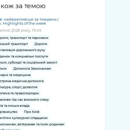
жет
Річні звіти
Києва
журналіст
міській військовій
coverage
акож за темою
Портал послуг
док
и та
ський
адміністрації
of
нтр
Гендерна політика
Публічні
рження
и від
запит /
hospitals
в: найважливіше за тиждень |
Міський застосунок Київ
дашборди
ь, дій чи
 /
«Ініціатива
Submitting
v. Highlights of the week
at work
Безбар'єрність
Цифровий
яльності
ribe
«Партнерство
a media
липня 2026 року, 19:45
under
рядників
«Відкритий Уряд» –
request
martial law
роги, транспорт та парковки
Київська міська військова
Важливе під час
мації
unce
місцевий рівень»
ський транспорт
Дороги
адміністрація
воєнного стану
s
Контакти
ганізація дорожнього руху
 про
Важливе під час
the
для медіа
динок та комунальні послуги
цювання
воєнного стану
льги, субсидії та соціальний захист
/ Contacts
ів на
льги
Допомога Захисникам
for mass
чну
карні та медицина
media
рмацію
стрена медична допомога
льтура, спорт, дозвілля
зпека та правопорядок
жливе під час воєнного стану
їв та міська влада
рівництво
Про Київ
м'ятки культурної спадщини
хисникам, ветеранам та їхнім родинам