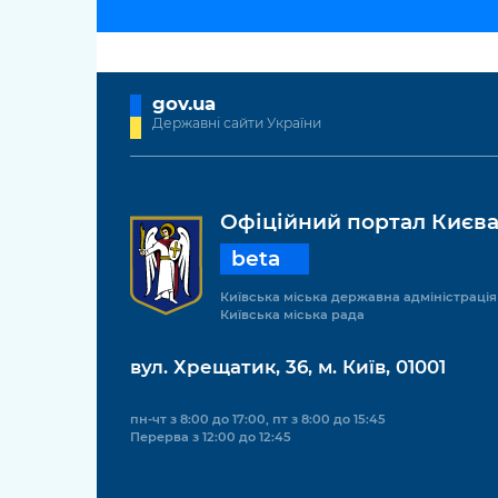
gov.ua
Державні сайти України
Офіційний портал Києв
beta
Київська міська державна адміністрація
Київська міська рада
вул. Хрещатик, 36, м. Київ, 01001
пн-чт з 8:00 до 17:00, пт з 8:00 до 15:45
Перерва з 12:00 до 12:45