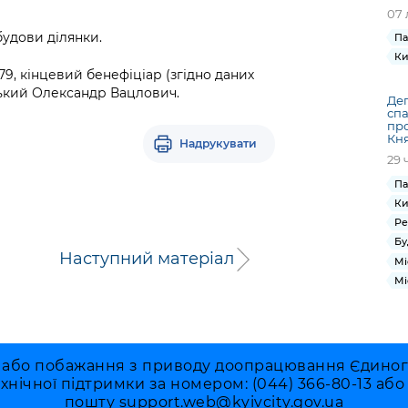
07 
будови ділянки.
Па
Ки
, кінцевий бенефіціар (згідно даних
ький Олександр Вацлович.
Деп
сп
про
Кня
Надрукувати
29 
Па
Ки
Ре
Бу
Наступний матеріал
Мі
Мі
 або побажання з приводу доопрацювання Єдиного 
ехнічної підтримки за номером: (044) 366-80-13 аб
пошту
support.web@kyivcity.gov.ua