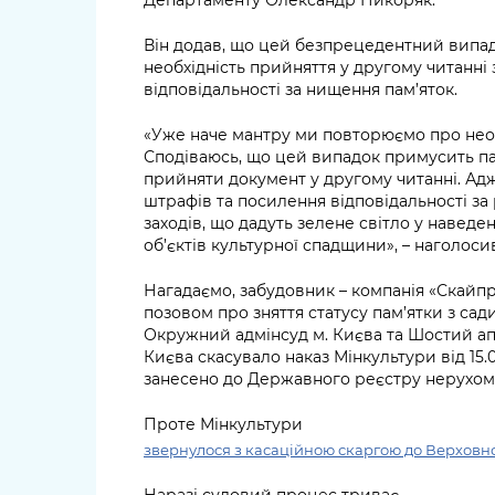
Департаменту Олександр Никоряк.
Він додав, що цей безпрецедентний випад
необхідність прийняття у другому читанн
відповідальності за нищення пам’яток.
«Уже наче мантру ми повторюємо про необ
Сподіваюсь, що цей випадок примусить п
прийняти документ у другому читанні. Ад
штрафів та посилення відповідальності за 
заходів, що дадуть зелене світло у наведе
об’єктів культурної спадщини», – наголос
Нагадаємо, забудовник – компанія «Скайп
позовом про зняття статусу пам’ятки з са
Окружний адмінсуд м. Києва та Шостий ап
Києва скасувало наказ Мінкультури від 15.0
занесено до Державного реєстру нерухоми
Проте Мінкультури
звернулося з касаційною скаргою до Верховно
Наразі судовий процес триває.