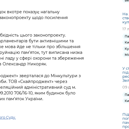
Бе
ок вкотре показує нагальну
На 
і законопроекту щодо посилення
ств
кул
17 
хідність цього законопроекту.
Па
арламентарів бути активнішими та
Ки
же мова йде не тільки про збільшення
Ку
руйнацію пам’яток, тут виписана низка
Мі
нні ладу у сфері охорони та збереження
ив Олександр Никоряк.
У с
під
роджект» зверталася до Мінкультури з
рес
Зел
диби. ТОВ «Скайпроджект» через
еляційний адміністративний суд м.
09 
9.2010 706/16-10, яким будинок було
Па
х пам’яток України.
Ки
Під
го Суду.
пог
пам
про