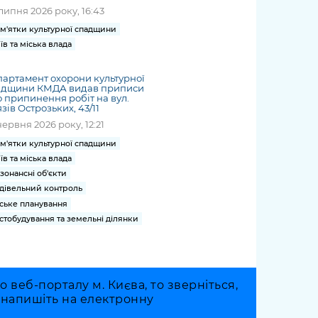
липня 2026 року, 16:43
м'ятки культурної спадщини
їв та міська влада
артамент охорони культурної
адщини КМДА видав приписи
 припинення робіт на вул.
зів Острозьких, 43/11
червня 2026 року, 12:21
м'ятки культурної спадщини
їв та міська влада
зонансні об'єкти
дівельний контроль
ське планування
стобудування та земельні ділянки
веб-порталу м. Києва, то зверніться,
о напишіть на електронну