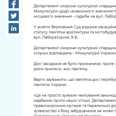
довідки
Департамент охорони культурної спадщини 
Структура
Мінкультури щодо незаконного знесення п
Лікарні 
місцевого значення – садиби на вул. Лабор
Рішення та розпорядження
Освіта та
У жовтні Верховний Суд відкрив касаційн
Проєкти розпоряджень, що
заклади
статусу пам’ятки архітектури та містобуду
перебувають на погодженні
вул. Лабораторній, 9-Б.
КМВА
Дороги, 
парковки
Департамент охорони культурної спадщини
стороні відповідача – Мінкультури України
Навколи
Досі засідання не було призначене, проте 
середови
діючі приписи, зніс пам’ятку.
Варто зауважити, що пам’ятка досі переб
пам’яток України.
«Це не просто зухвале нехтування законод
надбання, проти нашої історії. Департамен
правоохоронних органів та паралельно до 
зухвальство з боку забудовників не може 