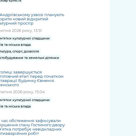
збар'єрність
Андріївському узвозі планують
орити новий відкритий
ьтурний простір
липня 2026 року, 13:51
м'ятки культурної спадщини
їв та міська влада
льтура, спорт, дозвілля
стобудування та земельні ділянки
толиці завершується
готовчий етап перед початком
таврації Будинку Євменія
енського
липня 2026 року, 15:04
м'ятки культурної спадщини
їв та міська влада
 час обстеження зафіксували
іршення стану Гостиного двору:
’ятка потребує невідкладних
тиаварійних робіт