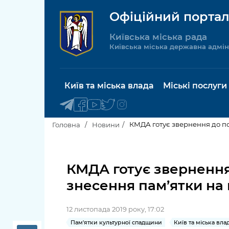
Офіційний портал
Київська міська рада
Київська міська державна адмін
Київ та міська влада
Міські послуги
КМДА готує звернення до по
Головна
Новини
Київський міський голова
Будинок 
послуги
КМДА готує звернення
Київська міська рада
знесення пам’ятки на 
Пільги, су
Про Київ
соціальн
12 листопада 2019 року, 17:02
Керівництво КМДА
Паспорт, 
Пам'ятки культурної спадщини
Київ та міська вла