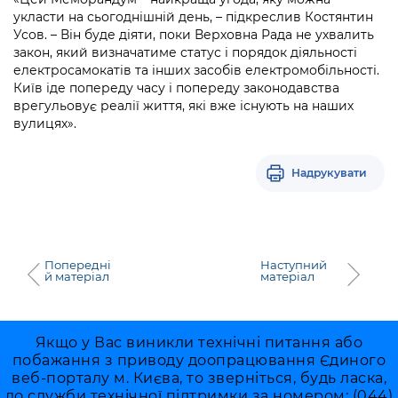
укласти на сьогоднішній день, – підкреслив Костянтин
Усов. – Він буде діяти, поки Верховна Рада не ухвалить
закон, який визначатиме статус і порядок діяльності
електросамокатів та інших засобів електромобільності.
Київ іде попереду часу і попереду законодавства
врегульовує реалії життя, які вже існують на наших
вулицях».
Надрукувати
Попередні
Наступний
й матеріал
матеріал
Якщо у Вас виникли технічні питання або
побажання з приводу доопрацювання Єдиного
веб-порталу м. Києва, то зверніться, будь ласка,
до служби технічної підтримки за номером: (044)