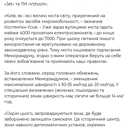
Підприємства, установи, організації
Уряд» – місцевий рівень»
«Jet» та TM «Vzhooh».
Про відкриті дані
Портал Захисників та Захисниць
Kyiv International Relations
«Київ, як і всі великі міста світу, приречений на
Важливе під час воєнного стану
Портал даних Києва
Безбар'єрність
розвиток засобів мікромобільності, – зазначив
Річні звіти
Костянтин Усов. – Уже зараз вулицями міста їздить
Публічні дашборди
Портал послуг
майже 4000 прокатних електросамокатів, і до кінця
Гендерна політика
року очікується до 7000. При цьому питання їхнього
Міський застосунок Київ Цифровий
використання не врегульовано на державному
Безбар'єрність
законодавчому рівні. Тому місто ініціювало підписання
Меморандуму, згідно з яким оператори беруть на себе
Важливе під час воєнного стану
певні зобов’язання та приймають наші правила».
Київська міська військова адміністрація
За його словами, серед головних обмежень,
встановлених Меморандумом, – зменшення
максимальної швидкості з 30-35 км/год до 20 км/год. У
спеціально визначених (зелених, пішохідних та
історичних) зонах швидкість має сягати не більше 14 км/
год.
«Окрім цього, запроваджуються зони, де буде
заборонено залишати самокати. Це історичний центр,
зони навколо дипломатичних установ, окремих