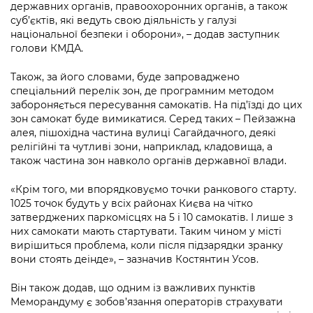
державних органів, правоохоронних органів, а також
суб’єктів, які ведуть свою діяльність у галузі
національної безпеки і оборони», – додав заступник
голови КМДА.
Також, за його словами, буде запроваджено
спеціальний перелік зон, де програмним методом
забороняється пересування самокатів. На під’їзді до цих
зон самокат буде вимикатися. Серед таких – Пейзажна
алея, пішохідна частина вулиці Сагайдачного, деякі
релігійні та чутливі зони, наприклад, кладовища, а
також частина зон навколо органів державної влади.
«Крім того, ми впорядковуємо точки ранкового старту.
1025 точок будуть у всіх районах Києва на чітко
затверджених паркомісцях на 5 і 10 самокатів. І лише з
них самокати мають стартувати. Таким чином у місті
вирішиться проблема, коли після підзарядки зранку
вони стоять деінде», – зазначив Костянтин Усов.
Він також додав, що одним із важливих пунктів
Меморандуму є зобов’язання операторів страхувати