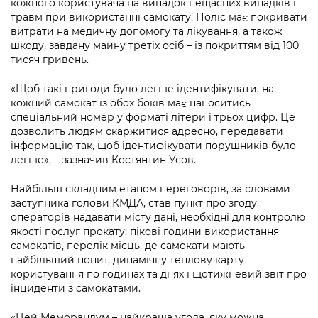
кожного користувача на випадок нещасних випадків і
травм при використанні самокату. Поліс має покривати
витрати на медичну допомогу та лікування, а також
шкоду, завдану майну третіх осіб – із покриттям від 100
тисяч гривень.
«Щоб такі пригоди було легше ідентифікувати, на
кожний самокат із обох боків має наноситись
спеціальний номер у форматі літери і трьох цифр. Це
дозволить людям скаржитися адресно, передавати
інформацію так, щоб ідентифікувати порушників було
легше», – зазначив Костянтин Усов.
Найбільш складним етапом переговорів, за словами
заступника голови КМДА, став пункт про згоду
операторів надавати місту дані, необхідні для контролю
якості послуг прокату: пікові години використання
самокатів, перелік місць, де самокати мають
найбільший попит, динамічну теплову карту
користування по годинах та днях і щотижневий звіт про
інциденти з самокатами.
«Цей Меморандум – найкраща угода, яку можна