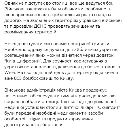
Підприємства, установи, організації
Однак на підступах до столиці все ще ведуться бої.
Уряд» – місцевий рівень»
Про відкриті дані
Портал Захисників та Захисниць
Військові закликають бути обачними, особливо в
Kyiv International Relations
лісопаркових зонах, на узбережжях рік та озер, на
Важливе під час воєнного стану
Портал даних Києва
дорогах. На звільнених територіях українські військові
Безбар'єрність
Річні звіти
та підрозділи ДСНС проводять зачищення та
Публічні дашборди
розмінування територій.
Портал послуг
Гендерна політика
Не слід нехтувати сигналами повітряної тривоги!
Міський застосунок Київ Цифровий
Необхідно одразу слідувати до найближчих укриттів,
Безбар'єрність
розташування яких можна дізнатися через додаток
Важливе під час воєнного стану
“Київ Цифровий”. Для зручності користування в
Київська міська військова адміністрація
укриттях встановлено підключення до безкоштовного
Wi-Fi. На сьогоднішній день до інтернету підключено
вже 805 бомбосховищ по Києву.
Військова адміністрація міста Києва продовжує
логістично забезпечувати гуманітарною допомогою
соціальні обʼєкти столиці. Так сьогодні до унікальної
медичної установи столиці дитячої лікарні “Охматдит”
були передані необхідні медикаменти, засоби
особистої гігієни та продукти харчування
довготривалого зберігання.