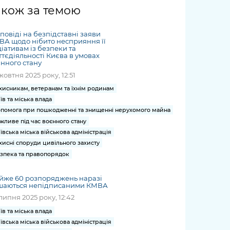
жет
Річні звіти
Києва
журналіст
міській військовій
coverage
акож за темою
Портал послуг
док
и та
ський
адміністрації
of
нтр
Гендерна політика
Публічні
рження
и від
запит /
hospitals
повіді на безпідставні заяви
Міський застосунок Київ
дашборди
ь, дій чи
 /
«Ініціатива
Submitting
А щодо нібито несприяння її
at work
Безбар'єрність
Цифровий
ціативам із безпеки та
яльності
ribe
«Партнерство
a media
under
тєдіяльності Києва в умовах
рядників
«Відкритий Уряд» –
нного стану
request
martial law
Київська міська військова
Важливе під час
мації
unce
місцевий рівень»
жовтня 2025 року, 12:51
адміністрація
воєнного стану
s
Контакти
хисникам, ветеранам та їхнім родинам
 про
Важливе під час
the
для медіа
їв та міська влада
цювання
воєнного стану
помога при пошкодженні та знищенні нерухомого майна
/ Contacts
ів на
жливе під час воєнного стану
for mass
чну
ївська міська військова адміністрація
media
рмацію
хисні споруди цивільного захисту
зпека та правопорядок
йже 60 розпоряджень наразі
шаються непідписаними КМВА
липня 2025 року, 12:42
їв та міська влада
ївська міська військова адміністрація