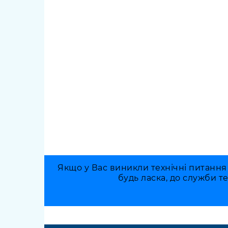
Якщо у Вас виникли технічні питання
будь ласка, до служби т