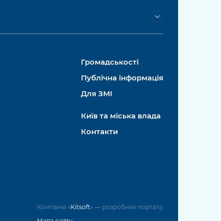
Громадськості
Публічна інформація
Для ЗМІ
Київ та міська влада
Контакти
Компанія «
Kitsoft
» — розробник порталу
Мапа сайту