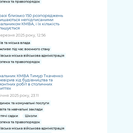
зпека та правопорядок
азі близько 150 розпоряджень
лишаються непідписаними
альником КМВА, і їх кількість
льшується
березня 2025 року, 12:56
їв та міська влада
жливе під час воєнного стану
ївська міська військова адміністрація
зпека та правопорядок
чальник КМВА Тимур Ткаченко
евірив хід будівництва та
онтних робіт в столичних
иттях
січня 2025 року, 23:11
динок та комунальні послуги
віта та навчальні заклади
тячі садки
Школи
зпека та правопорядок
ївська міська військова адміністрація