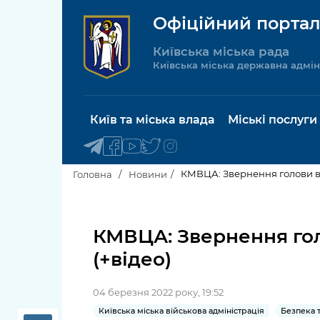
Офіційний портал
Київська міська рада
Київська міська державна адмін
Київ та міська влада
Міські послуги
КМВЦА: Звернення голови ві
Головна
Новини
Київський міський голова
Будинок 
послуги
КМВЦА: Звернення гол
Київська міська рада
(+відео)
Пільги, су
Про Київ
соціальн
04 березня 2022 року, 19:52
Керівництво КМДА
Паспорт, 
Київська міська військова адміністрація
Безпека 