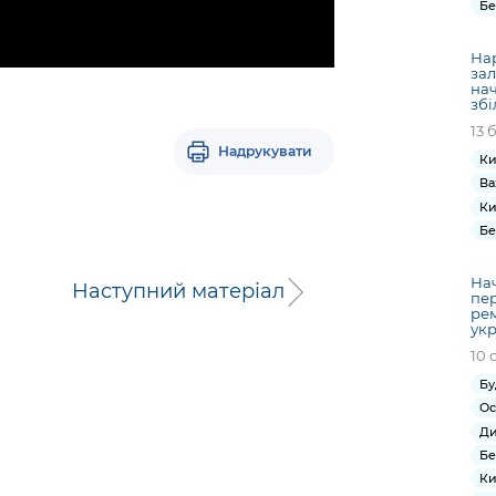
Бе
Нар
за
нач
збі
13 
Надрукувати
Ки
Ва
Ки
Бе
На
Наступний матеріал
пер
рем
укр
10 
Бу
Ос
Ди
Бе
Ки