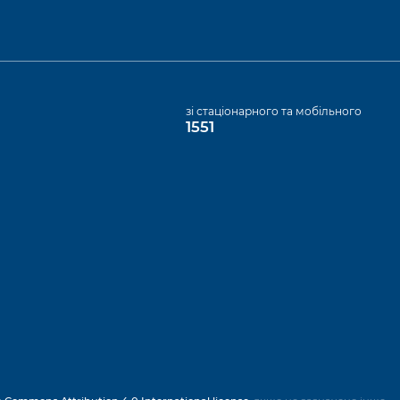
а
зі стаціонарного та мобільного
1551