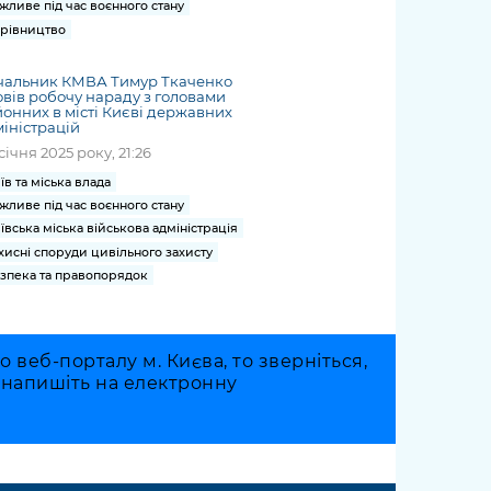
жливе під час воєнного стану
рівництво
чальник КМВА Тимур Ткаченко
вів робочу нараду з головами
онних в місті Києві державних
іністрацій
січня 2025 року, 21:26
їв та міська влада
жливе під час воєнного стану
ївська міська військова адміністрація
хисні споруди цивільного захисту
зпека та правопорядок
веб-порталу м. Києва, то зверніться,
о напишіть на електронну