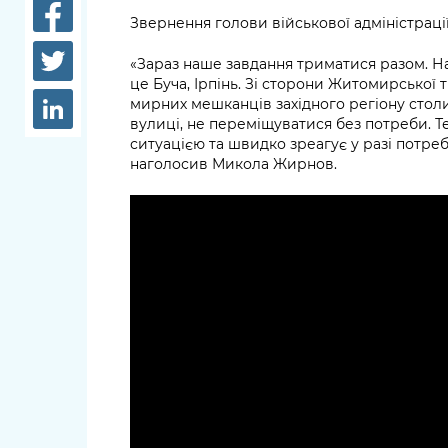
довідки
Звернення голови військової адміністрац
Структура
Лікарні 
«Зараз наше завдання триматися разом. Н
Рішення та розпорядження
це Буча, Ірпінь. Зі сторони Житомирської
Освіта та
мирних мешканців західного регіону стол
Проєкти розпоряджень, що
заклади
вулиці, не переміщуватися без потреби. Т
перебувають на погодженні
ситуацією та швидко зреагує у разі потреб
КМВА
Дороги, 
наголосив Микола Жирнов.
парковки
Навколи
середови