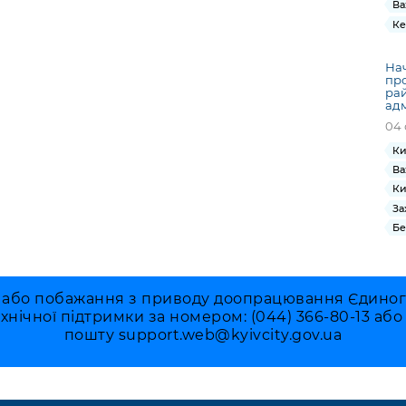
Ва
Ке
На
про
рай
адм
04 
Ки
Ва
Ки
За
Бе
 або побажання з приводу доопрацювання Єдиного 
ехнічної підтримки за номером: (044) 366-80-13 аб
пошту
support.web@kyivcity.gov.ua