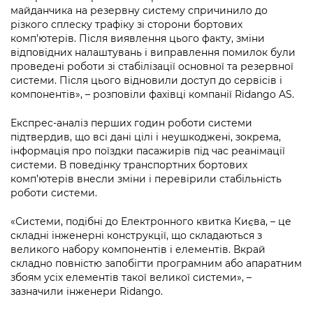
Підприємства, установи, організації
Уряд» – місцевий рівень»
майданчика на резервну систему спричинило до
Про відкриті дані
Портал Захисників та Захисниць
різкого сплеску трафіку зі сторони бортових
Kyiv International Relations
комп’ютерів. Після виявлення цього факту, зміни
Важливе під час воєнного стану
Портал даних Києва
Безбар'єрність
відповідних налаштувань і виправлення помилок були
Річні звіти
проведені роботи зі стабілізації основної та резервної
Публічні дашборди
Портал послуг
системи. Після цього відновили доступ до сервісів і
Гендерна політика
компонентів», – розповіли фахівці компанії Ridango AS.
Міський застосунок Київ Цифровий
Безбар'єрність
Експрес-аналіз перших годин роботи системи
підтвердив, що всі дані цілі і неушкоджені, зокрема,
Важливе під час воєнного стану
інформація про поїздки пасажирів під час реанімації
Київська міська військова адміністрація
системи. В поведінку транспортних бортових
комп’ютерів внесли зміни і перевірили стабільність
роботи системи.
«Системи, подібні до Електронного квитка Києва, – це
складні інженерні конструкції, що складаються з
великого набору компонентів і елементів. Вкрай
складно повністю запобігти програмним або апаратним
збоям усіх елементів такої великої системи», –
зазначили інженери Ridango.