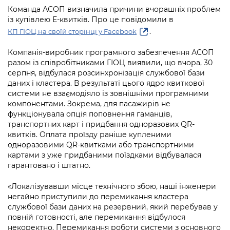
інформації
Рішення та розпорядження
Освіта та навчальні заклади
Громадська експертиза
Команда АСОП визначила причини вчорашніх проблем
Медіагалерея
із купівлею Е-квитків. Про це повідомили в
Інформація з обмеженим доступом
Портал Послуг
Проєкти розпоряджень, що
Дороги, транспорт та парковки
Громадський бюджет
.
КП ГІОЦ на своїй сторінці у Facebook
Підписатися на новини та анонси від
перебувають на погодженні КМВА
Подати запит онлайн
КМДА / Subscribe to announcements
Навколишнє середовище міста
Компанія-виробник програмного забезпечення АСОП
Консультації з громадськістю
from the KCSA
Рішення Київради
разом із співробітниками ГІОЦ виявили, що вчора, 30
Проекти нормативно-правових та
Містобудування та земельні ділянки
серпня, відбулася розсинхронізація службової бази
Громадська рада
інших актів
Порядок акредитації медіа /
Контактна інформація
даних і кластера. В результаті цього ядро квиткової
Accreditation process
системи не взаємодіяло із зовнішніми програмними
Культура, спорт, дозвілля
Петиції
Нормативна база
компонентами. Зокрема, для пасажирів не
Графік роботи та прийому громадян
Подати журналістський запит /
функціонувала опція поповнення гаманців,
Бізнес та ліцензування
Відкритий бюджет
Питання і відповіді про публічну
Submitting a media request
транспортних карт і придбання одноразових QR-
Вакансії
інформацію
квитків. Оплата проїзду раніше купленими
Фінанси та бюджет
Контактний центр
Зйомки в лікарнях в умовах воєнного
одноразовими QR-квитками або транспортними
Статистика
Порядок оскарження рішень, дій чи
картами з уже придбаними поїздками відбувалася
стану / Rules for media coverage of
Безпека та правопорядок
Допомога учасникам АТО
бездіяльності розпорядників інформації
гарантовано і штатно.
hospitals at work under martial law
Звернення громадян
Ритуальні послуги
Рада з питань внутрішньо переміщених
Звіти про опрацювання запитів на
«Локалізувавши місце технічного збою, наші інженери
Контакти для медіа / Contacts for mass
Регуляторна діяльність
осіб при Київській міській військовій
негайно приступили до перемикання кластера
публічну інформацію
media
Іноземцям / For foreigners
адміністрації
службової бази даних на резервний, який перебував у
Промисловість і наука Києва
повній готовності, але перемикання відбулося
Інформація для споживачів
Пам'ятки культурної спадщини
«Ініціатива «Партнерство «Відкритий
некоректно. Перемикання роботи системи з основного