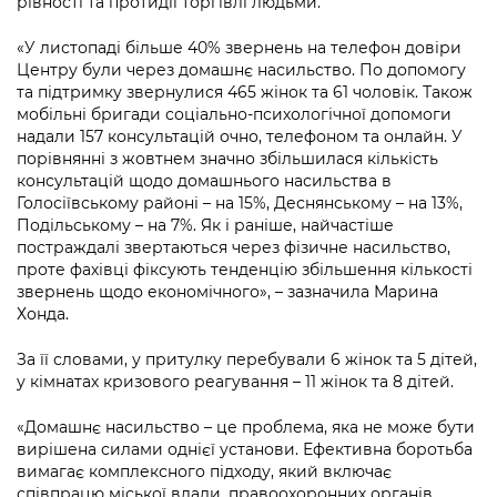
рівності та протидії торгівлі людьми.
Підприємства, установи, організації
Уряд» – місцевий рівень»
Про відкриті дані
Портал Захисників та Захисниць
«У листопаді більше 40% звернень на телефон довіри
Kyiv International Relations
Важливе під час воєнного стану
Портал даних Києва
Центру були через домашнє насильство. По допомогу
Безбар'єрність
та підтримку звернулися 465 жінок та 61 чоловік. Також
Річні звіти
Публічні дашборди
мобільні бригади соціально-психологічної допомоги
Портал послуг
надали 157 консультацій очно, телефоном та онлайн. У
Гендерна політика
порівнянні з жовтнем значно збільшилася
кількість
Міський застосунок Київ Цифровий
консультацій щодо домашнього насильства в
Безбар'єрність
Голосіївському районі – на 15%, Деснянському – на 13%,
Важливе під час воєнного стану
Подільському – на 7%. Як і раніше, найчастіше
Київська міська військова адміністрація
постраждалі звертаються через фізичне насильство,
проте фахівці фіксують тенденцію збільшення кількості
звернень щодо економічного
», – зазначила Марина
Хонда.
За її словами, у притулку перебували 6 жінок та 5 дітей,
у кімнатах кризового реагування – 11 жінок та 8 дітей.
«Домашнє насильство – це проблема, яка не може бути
вирішена силами однієї установи. Ефективна боротьба
вимагає комплексного підходу, який включає
співпрацю міської влади, правоохоронних органів,