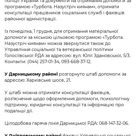
поліції України та документи на отримання допомоги за
Підприємства, установи, організації
Уряд» – місцевий рівень»
Про відкриті дані
програмою «Турбота. Назустріч киянам», отримати
Портал Захисників та Захисниць
консультації працівників соціальних служб і фахівців
Kyiv International Relations
Важливе під час воєнного стану
Портал даних Києва
районної адміністрації.
Безбар'єрність
Річні звіти
Із понеділка, 1 грудня, для отримання матеріальної
Публічні дашборди
Портал послуг
допомоги за міською цільовою програмою «Турбота.
Гендерна політика
Назустріч киянам» можна звернутися також до
Міський застосунок Київ Цифровий
Управління соціальної та ветеранської політики
Безбар'єрність
Голосіївської РДА за адресою: вул. Юлії Здановської, 5/3.
Важливе під час воєнного стану
Контакти: (044) 257-01-34, 093-668-37-12.
Київська міська військова адміністрація
У Дарницькому районі
розгорнуто штаб допомоги за
адресою: Харківське шосе, 21.
У штабі можна отримати консультації фахівців,
роз’яснення щодо оформлення допомоги, психологічну
підтримку, юридичні консультації та інформацію про
подальші дії.
Цілодобова гаряча лінія Дарницької РДА: 068-147-32-06.
У Дніпровському районі
фахівці Управління соціальної