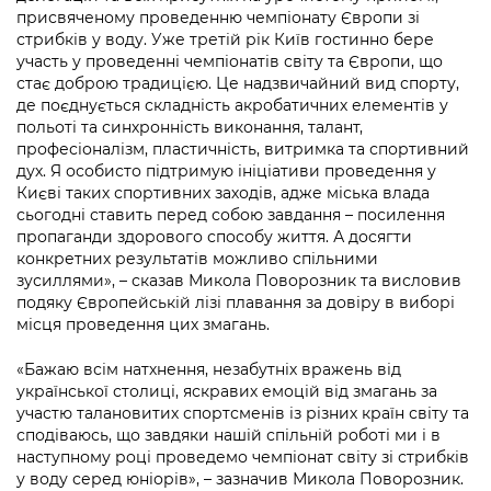
Підприємства, установи, організації
Уряд» – місцевий рівень»
присвяченому проведенню чемпіонату Європи зі
Про відкриті дані
Портал Захисників та Захисниць
стрибків у воду. Уже третій рік Київ гостинно бере
Kyiv International Relations
участь у проведенні чемпіонатів світу та Європи, що
Важливе під час воєнного стану
Портал даних Києва
Безбар'єрність
стає доброю традицією. Це надзвичайний вид спорту,
Річні звіти
де поєднується складність акробатичних елементів у
Публічні дашборди
Портал послуг
польоті та синхронність виконання, талант,
Гендерна політика
професіоналізм, пластичність, витримка та спортивний
Міський застосунок Київ Цифровий
дух. Я особисто підтримую ініціативи проведення у
Безбар'єрність
Києві таких спортивних заходів, адже міська влада
сьогодні ставить перед собою завдання – посилення
Важливе під час воєнного стану
пропаганди здорового способу життя. А досягти
Київська міська військова адміністрація
конкретних результатів можливо спільними
зусиллями», – сказав Микола Поворозник та висловив
подяку Європейській лізі плавання за довіру в виборі
місця проведення цих змагань.
«Бажаю всім натхнення, незабутніх вражень від
української столиці, яскравих емоцій від змагань за
участю талановитих спортсменів із різних країн світу та
сподіваюсь, що завдяки нашій спільній роботі ми і в
наступному році проведемо чемпіонат світу зі стрибків
у воду серед юніорів», – зазначив Микола Поворозник.