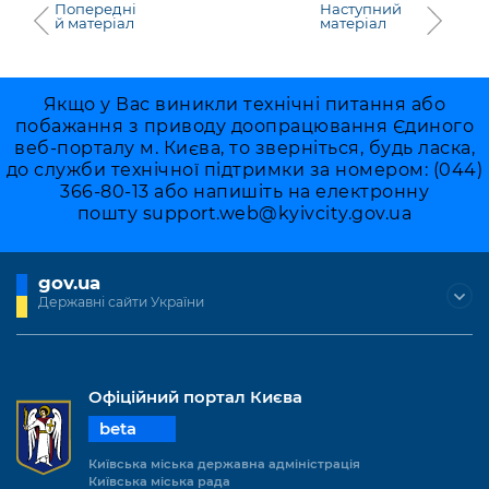
Попередні
Наступний
й матеріал
матеріал
Якщо у Вас виникли технічні питання або
побажання з приводу доопрацювання Єдиного
веб-порталу м. Києва, то зверніться, будь ласка,
до служби технічної підтримки за номером: (044)
366-80-13 або напишіть на електронну
пошту
support.web@kyivcity.gov.ua
gov.ua
Державні сайти України
Офіційний портал Києва
beta
Київська міська державна адміністрація
Київська міська рада