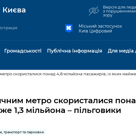
Версія для люд
 Києва
з порушеннями
зору
Міський застосунок
істрація
Київ Цифровий
Громадськості
Публічна інформація
Для медіа 
етро скористалися понад 4,8 мільйона пасажирів, із яких майже 
та комунальні
Реєстр громадських
Рішення Київради
Доступ до
Містобудування та
Консультації з
Норм
Нови
об'єднань
публічної
земельні ділянки
громадськістю
база
Анон
чним метро скористалися пона
Контактна інформація
інформації
же 1,3 мільйона – пільговики
бсидії та
Громадські слухання
Культура, спорт,
Громадська рад
Питан
Медіа
Графік роботи та прийому
ий захист
Про систему
дозвілля
відпов
рея
Місцеві ініціативи
громадян
Петиції
обліку публічної
публі
свідоцтва та
Бізнес та ліцензування
Підп
інформації
інфо
и, транспорт та парковки