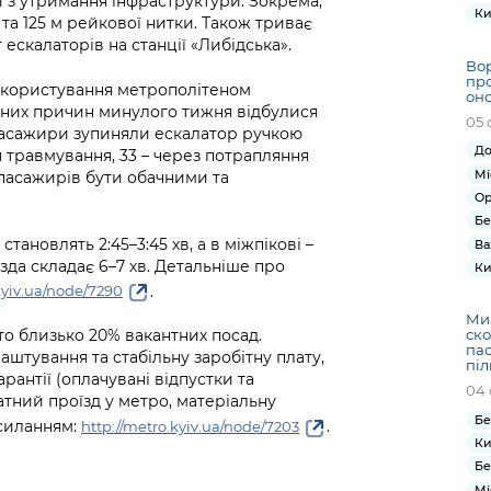
 з утримання інфраструктури. Зокрема,
Ки
та 125 м рейкової нитки. Також триває
скалаторів на станції «Либідська».
Вор
про
користування метрополітеном
оно
різних причин минулого тижня відбулися
05 
 пасажири зупиняли ескалатор ручкою
До
ня травмування, 33 – через потрапляння
Мі
пасажирів бути обачними та
Ор
Бе
становлять 2:45–3:45 хв, а в міжпікові –
Ва
оїзда складає 6–7 хв. Детальніше про
Ки
.
kyiv.ua/node/7290
Ми
ско
то близько 20% вакантних посад.
пас
штування та стабільну заробітну плату,
піл
рантії (оплачувані відпустки та
04 
атний проїзд у метро, матеріальну
Бе
осиланням:
.
http://metro.kyiv.ua/node/7203
Ки
Бе
Мі