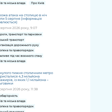
їв та міська влада
Про Київ
ожа атака на столицю в ніч
ти 5 серпня (інформація
влюється)
серпня 2026 року, 9:07
роги, транспорт та парковки
ський транспорт
ганізація дорожнього руху
зпека та правопорядок
жливе під час воєнного стану
їв та міська влада
нулого тижня столичним метро
ристалися 4,3 мільйона
ажирів, із яких 1,1 мільйона –
ьговики
серпня 2026 року, 11:38
збар'єрність
їв та міська влада
зпека та правопорядок
ський транспорт