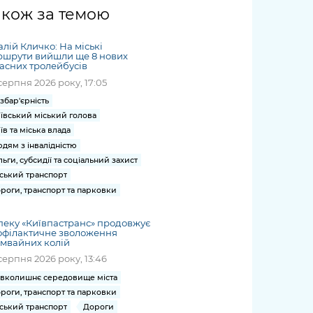
жет
Річні звіти
Києва
журналіст
міській військовій
coverage
акож за темою
Портал послуг
док
и та
ський
адміністрації
of
нтр
Гендерна політика
Публічні
рження
и від
запит /
hospitals
алій Кличко: На міські
Міський застосунок Київ
дашборди
ь, дій чи
 /
«Ініціатива
Submitting
ршрути вийшли ще 8 нових
at work
Безбар'єрність
Цифровий
асних тролейбусів
яльності
ribe
«Партнерство
a media
under
серпня 2026 року, 17:05
рядників
«Відкритий Уряд» –
request
martial law
Київська міська військова
Важливе під час
мації
unce
місцевий рівень»
збар'єрність
адміністрація
воєнного стану
ївський міський голова
s
Контакти
 про
Важливе під час
їв та міська влада
the
для медіа
дям з інвалідністю
цювання
воєнного стану
/ Contacts
льги, субсидії та соціальний захист
ів на
for mass
ський транспорт
чну
media
роги, транспорт та парковки
рмацію
пеку «Київпастранс» продовжує
офілактичне зволоження
мвайних колій
серпня 2026 року, 13:46
вколишнє середовище міста
роги, транспорт та парковки
ський транспорт
Дороги