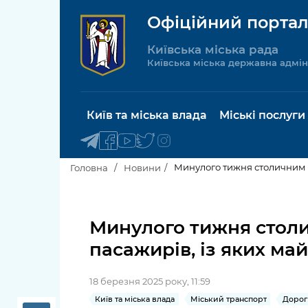
Офіційний портал
Київська міська рада
Київська міська державна адмін
Київ та міська влада
Міські послуги
Минулого тижня столичним м
Головна
Новини
Київський міський голова
Будинок 
послуги
Минулого тижня столи
Київська міська рада
пасажирів, із яких май
Пільги, су
Про Київ
соціальн
18 березня 2025 року, 11:59
Керівництво КМДА
Паспорт, 
Київ та міська влада
Міський транспорт
Дорог