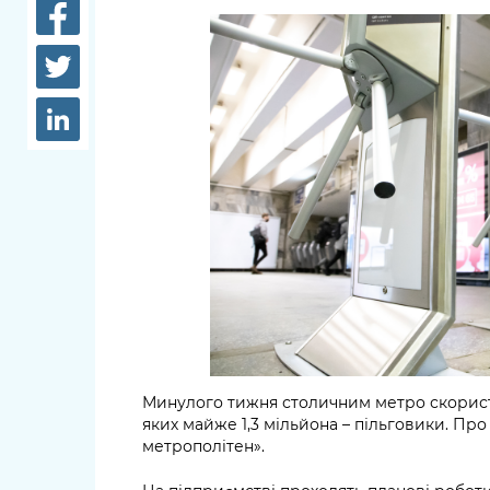
довідки
Структура
Лікарні 
Рішення та розпорядження
Освіта та
Проєкти розпоряджень, що
заклади
перебувають на погодженні
КМВА
Дороги, 
парковки
Навколи
середови
Минулого тижня столичним метро скориста
яких майже 1,3 мільйона – пільговики. Пр
метрополітен».