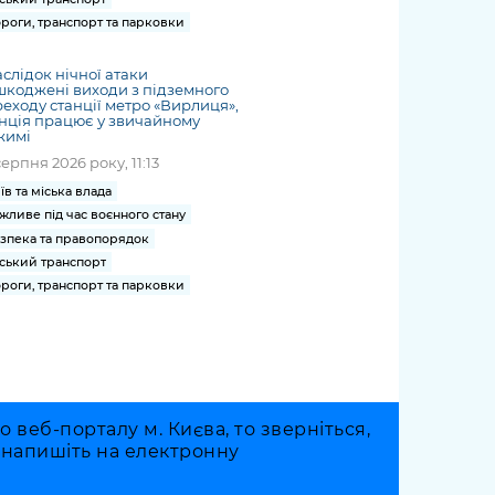
роги, транспорт та парковки
слідок нічної атаки
коджені виходи з підземного
еходу станції метро «Вирлиця»,
нція працює у звичайному
жимі
серпня 2026 року, 11:13
їв та міська влада
жливе під час воєнного стану
зпека та правопорядок
ський транспорт
роги, транспорт та парковки
веб-порталу м. Києва, то зверніться,
о напишіть на електронну