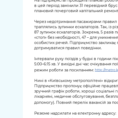
На підприємстві проходять планові роботи
в цей період замінили 31 перевідний брус 
плановий почерговий капітальний ремонт е
Через недотримання пасажирами правил 
траплялись зупинки ескалаторів. Так, із 
87 зупинок ескалаторів. Зокрема, 5 разів
«стоп» без необхідності, 47 – для уникнен
особистих речей. Підприємство закликає 
дотримуватися правил поведінки.
Інтервали руху поїздів у будні в години пік 
5:00–6:15 хв. У вихідні дні час очікування п
режим роботи за посиланням:
http://metro.
Нині в «Київському метрополітені» відкри
Підприємство пропонує офіційне працевла
зручний графік роботи, хороші соціальні га
лікарняні, медичне обслуговування, безпл
допомогу). Повний перелік вакансій за п
Резюме надсилати на електронну адресу: