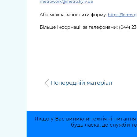
metrowork@metro.kyiv.ua
Або можна заповнити форму:
https://form
Більше інформації за телефонами: (044) 238
Попередній матеріал
Якщо у Вас виникли технічні питання
будь ласка, до служби т