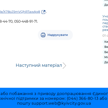
До
.
s.gle/X78oJ5mVQhRTawAg8
Уна
пош
-44-70, 050-448-91-71.
пер
ста
ре
Надрукувати
01 
Ки
Ва
Бе
Мі
До
Наступний матеріал
 або побажання з приводу доопрацювання Єдиного 
ехнічної підтримки за номером: (044) 366-80-13 аб
пошту
support.web@kyivcity.gov.ua