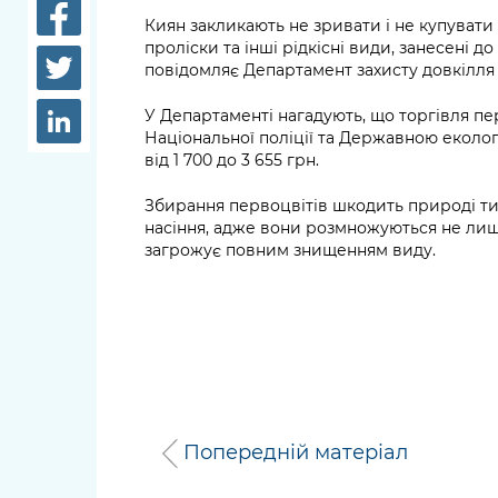
довідки
Киян закликають не зривати і не купувати
Структура
проліски та інші рідкісні види, занесені д
Лікарні 
повідомляє Департамент захисту довкілля 
Рішення та розпорядження
Освіта та
У Департаменті нагадують, що торгівля п
Проєкти розпоряджень, що
заклади
Національної поліції та Державною еколог
перебувають на погодженні
від 1 700 до 3 655 грн.
КМВА
Дороги, 
парковки
Збирання первоцвітів шкодить природі ти
насіння, адже вони розмножуються не ли
Навколи
загрожує повним знищенням виду.
середови
Попередній матеріал