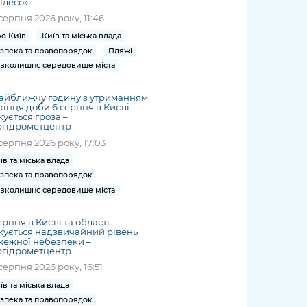
Плесо»
серпня 2026 року, 11:46
о Київ
Київ та міська влада
зпека та правопорядок
Пляжі
вколишнє середовище міста
айближчу годину з утриманням
кінця доби 6 серпня в Києві
кується гроза –
ргідрометцентр
серпня 2026 року, 17:03
їв та міська влада
зпека та правопорядок
вколишнє середовище міста
ерпня в Києві та області
кується надзвичайний рівень
жежної небезпеки –
ргідрометцентр
серпня 2026 року, 16:51
їв та міська влада
зпека та правопорядок