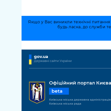
Якщо у Вас виникли технічні питання
будь ласка, до служби т
gov.ua
Державні сайти України
Офіційний портал Києв
beta
Київська міська державна адміністрація
Київська міська рада