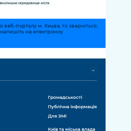
вколишнє середовище міста
веб-порталу м. Києва, то зверніться,
о напишіть на електронну
Громадськості
Публічна інформація
Для ЗМІ
Київ та міська влада