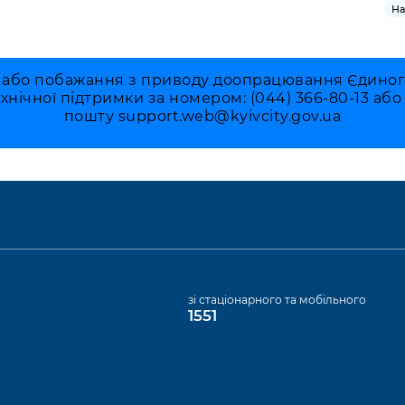
На
 або побажання з приводу доопрацювання Єдиного 
ехнічної підтримки за номером: (044) 366-80-13 аб
пошту
support.web@kyivcity.gov.ua
а
зі стаціонарного та мобільного
1551