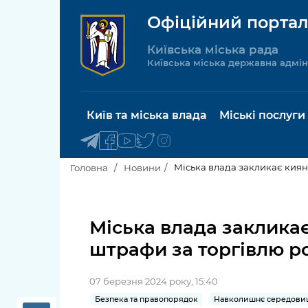
Офіційний портал
Київська міська рада
Київська міська державна адмін
Київ та міська влада
Міські послуги
Міська влада закликає киян
Головна
Новини
Київський міський голова
Будинок 
послуги
Міська влада закликає
Київська міська рада
штрафи за торгівлю р
Пільги, су
Про Київ
соціальн
07 березня 2024 року, 15:40
Керівництво КМДА
Паспорт, 
Безпека та правопорядок
Навколишнє середовищ