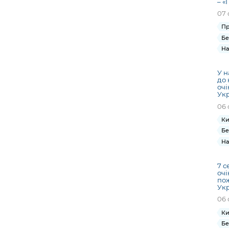
– «
07 
Пр
Бе
На
У н
до 
очі
Ук
06 
Ки
Бе
На
7 с
очі
по
Ук
06 
Ки
Бе