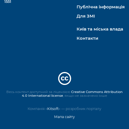
1551
Публічна інформація
Для ЗМІ
Київ та міська влада
Контакти
Весь контент доступний за ліцензією
Creative Commons Attribution
4.0 International license
, якщо не зазначено інше
Компанія «
Kitsoft
» — розробник порталу
Мапа сайту