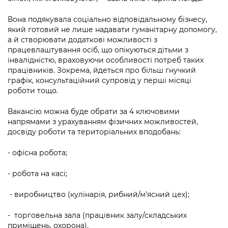
Підприємства, установи, організації
Уряд» – місцевий рівень»
Про відкриті дані
Портал Захисників та Захисниць
Вона подякувала соціально відповідальному бізнесу,
Kyiv International Relations
Важливе під час воєнного стану
який готовий не лише надавати гуманітарну допомогу,
Портал даних Києва
Безбар'єрність
а й створювати додаткові можливості з
Річні звіти
працевлаштування осіб, що опікуються дітьми з
Публічні дашборди
Портал послуг
інвалідністю, враховуючи особливості потреб таких
Гендерна політика
працівників. Зокрема, йдеться про більш гнучкий
Міський застосунок Київ Цифровий
графік, консультаційний супровід у перші місяці
Безбар'єрність
роботи тощо.
Важливе під час воєнного стану
Київська міська військова адміністрація
Вакансію можна буде обрати за 4 ключовими
напрямами з урахуванням фізичних можливостей,
досвіду роботи та територіальних вподобань:
- офісна робота;
- робота на касі;
- виробництво (кулінарія, рибний/м’ясний цех);
- торговельна зала (працівник залу/складських
приміщень, охорона).