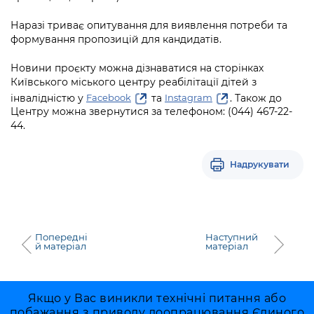
Наразі триває опитування для виявлення потреби та
формування пропозицій для кандидатів.
Новини проєкту можна дізнаватися на сторінках
Київського міського центру реабілітації дітей з
інвалідністю у
та
. Також до
Facebook
Instagram
Центру можна звернутися за телефоном: (044) 467-22-
44.
Надрукувати
Попередні
Наступний
й матеріал
матеріал
Якщо у Вас виникли технічні питання або
побажання з приводу доопрацювання Єдиного