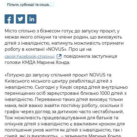
інформації
Рішення та розпорядження
Освіта та навчальні заклади
Пільги, субсидії та соціальний захист
Громадська експертиза
Медіагалерея
Інформація з обмеженим доступом
Портал Послуг
Проєкти розпоряджень, що
Дороги, транспорт та парковки
Громадський бюджет
Підписатися на новини та анонси від
перебувають на погодженні КМВА
Подати запит онлайн
КМДА / Subscribe to announcements
Навколишнє середовище міста
Місто спільно з бізнесом готує до запуску проєкт, у
Консультації з громадськістю
from the KCSA
Рішення Київради
межах якого опікуни та члени родин, що виховують
Проекти нормативно-правових та
Містобудування та земельні ділянки
дітей з інвалідністю, матимуть можливість отримати
Громадська рада
інших актів
Порядок акредитації медіа /
Контактна інформація
роботу в компанії «NOVUS». Про це на
Accreditation process
Культура, спорт, дозвілля
повідомила заступниця
своїй Facebook-сторінці
Петиції
Нормативна база
Графік роботи та прийому громадян
голови КМДА Марина Хонда.
Подати журналістський запит /
Бізнес та ліцензування
Відкритий бюджет
Питання і відповіді про публічну
Submitting a media request
Вакансії
«Готуємо до запуску спільний проєкт NOVUS та
інформацію
Київського міського центру реабілітації дітей з
Фінанси та бюджет
Контактний центр
Зйомки в лікарнях в умовах воєнного
інвалідністю. Сьогодні у Києві серед дітей внутрішньо
Статистика
Порядок оскарження рішень, дій чи
стану / Rules for media coverage of
переміщених осіб зареєстровані близько 1000 дітей з
Безпека та правопорядок
Допомога учасникам АТО
бездіяльності розпорядників інформації
hospitals at work under martial law
інвалідністю. Переважно таких дітей виховує тільки
Звернення громадян
мама, якій важко знайти постійну роботу, оскільки її
Ритуальні послуги
Рада з питань внутрішньо переміщених
Звіти про опрацювання запитів на
графік через догляд за дитиною часто нестабільний.
Контакти для медіа / Contacts for mass
Регуляторна діяльність
осіб при Київській міській військовій
публічну інформацію
Тож можливість працевлаштування для батьків та
media
Іноземцям / For foreigners
адміністрації
опікунів дітей з інвалідністю є важливим кроком для
Промисловість і наука Києва
поліпшення умов життя як дітей з інвалідністю, так і
Інформація для споживачів
Пам'ятки культурної спадщини
«Ініціатива «Партнерство «Відкритий
сімей, які їх виховують», – зазначила Марина Хонда.