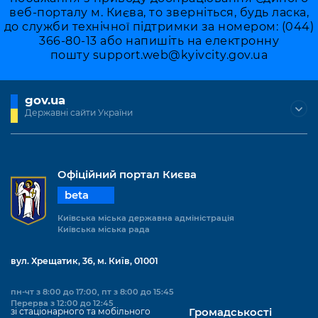
веб-порталу м. Києва, то зверніться, будь ласка,
до служби технічної підтримки за номером: (044)
366-80-13 або напишіть на електронну
пошту
support.web@kyivcity.gov.ua
gov.ua
Державні сайти України
Офіційний портал Києва
beta
Київська міська державна адміністрація
Київська міська рада
вул. Хрещатик, 36, м. Київ, 01001
пн-чт з 8:00 до 17:00, пт з 8:00 до 15:45
Перерва з 12:00 до 12:45
зі стаціонарного та мобільного
Громадськості