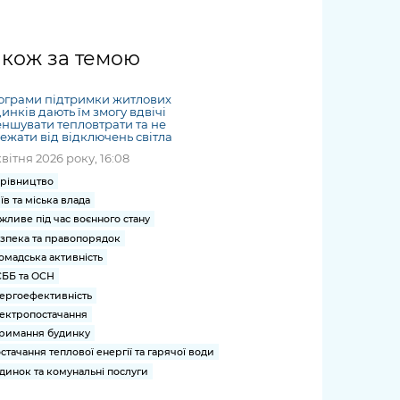
жет
Річні звіти
Києва
журналіст
міській військовій
coverage
Портал послуг
док
и та
ський
адміністрації
of
нтр
Гендерна політика
Публічні
рження
и від
запит /
hospitals
акож за темою
Міський застосунок Київ
дашборди
ь, дій чи
 /
«Ініціатива
Submitting
at work
Безбар'єрність
Цифровий
яльності
ribe
«Партнерство
a media
under
ограми підтримки житлових
рядників
«Відкритий Уряд» –
request
инків дають їм змогу вдвічі
martial law
Київська міська військова
Важливе під час
ншувати тепловтрати та не
мації
unce
місцевий рівень»
ежати від відключень світла
адміністрація
воєнного стану
s
Контакти
квітня 2026 року, 16:08
 про
Важливе під час
the
для медіа
рівництво
цювання
воєнного стану
/ Contacts
їв та міська влада
ів на
for mass
жливе під час воєнного стану
чну
media
зпека та правопорядок
рмацію
омадська активність
ББ та ОСН
ергоефективність
ектропостачання
римання будинку
стачання теплової енергії та гарячої води
динок та комунальні послуги