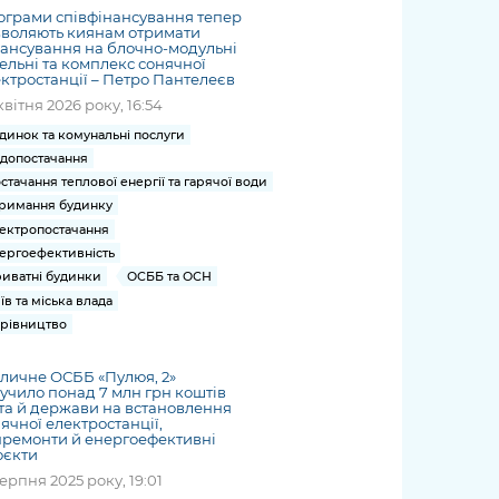
грами співфінансування тепер
зволяють киянам отримати
ансування на блочно-модульні
ельні та комплекс сонячної
ктростанції – Петро Пантелеєв
квітня 2026 року, 16:54
динок та комунальні послуги
допостачання
стачання теплової енергії та гарячої води
римання будинку
ектропостачання
ергоефективність
иватні будинки
ОСББ та ОСН
їв та міська влада
рівництво
личне ОСББ «Пулюя, 2»
учило понад 7 млн грн коштів
та й держави на встановлення
ячної електростанції,
ремонти й енергоефективні
оєкти
серпня 2025 року, 19:01