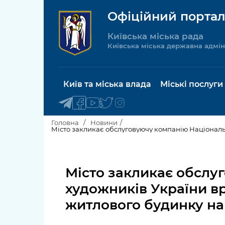
Офіційний портал
Київська міська рада
Київська міська державна адмін
Київ та міська влада
Міські послуги
Головна
Новини
Київський міський голова
Будинок 
послуги
Місто закликає обслу
Київська міська рада
Пільги, су
художників України в
Про Київ
соціальн
житлового будинку на 
Керівництво КМДА
Паспорт, 