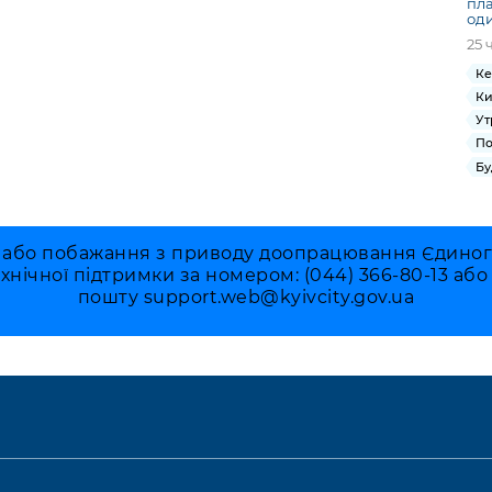
пла
од
25 
Ке
Ки
Ут
По
Бу
 або побажання з приводу доопрацювання Єдиного 
ехнічної підтримки за номером: (044) 366-80-13 аб
пошту
support.web@kyivcity.gov.ua