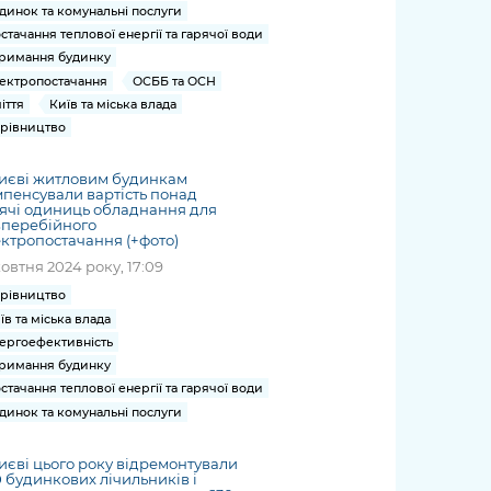
динок та комунальні послуги
стачання теплової енергії та гарячої води
римання будинку
ектропостачання
ОСББ та ОСН
іття
Київ та міська влада
рівництво
иєві житловим будинкам
пенсували вартість понад
ячі одиниць обладнання для
зперебійного
ктропостачання (+фото)
жовтня 2024 року, 17:09
рівництво
їв та міська влада
ергоефективність
римання будинку
стачання теплової енергії та гарячої води
динок та комунальні послуги
иєві цього року відремонтували
 будинкових лічильників і