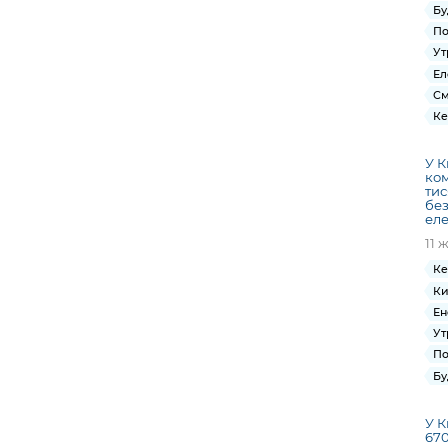
Бу
По
Ут
Ел
См
Ке
У К
ком
тис
бе
еле
11 
Ке
Ки
Ен
Ут
По
Бу
У К
670