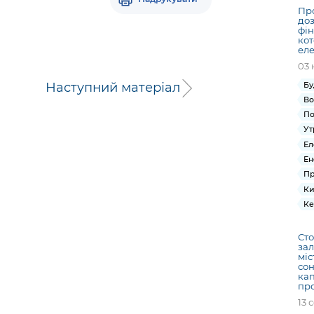
Про
до
фін
кот
еле
03 
Наступний матеріал
Бу
Во
По
Ут
Ел
Ен
Пр
Ки
Ке
Сто
зал
міс
сон
кап
пр
13 