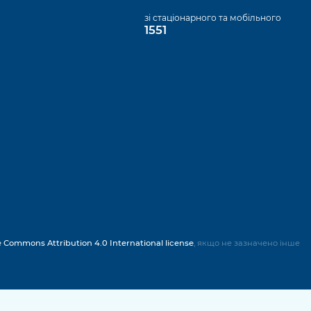
а
зі стаціонарного та мобільного
1551
e Commons Attribution 4.0 International license
, якщо не зазначено інше