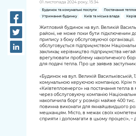
01 листопада 2024 року, 15:34
довідки
Структура
Будинок та комунальні послуги
Постачання теплов
Лікарні 
Утримання будинку
Київ та міська влада
Кері
Рішення та розпорядження
Житловий будинок на вул. Великій Васильк
Освіта та
районі, не може поки бути підключеним д
Проєкти розпоряджень, що
заклади
припису з боку обслуговуючої організації.
перебувають на погодженні
обслуговується підприємством Національно
КМВА
Дороги, 
закликає керівництво підприємства негай
парковки
врегулювати проблему накопиченого боргу
для подачі тепла. Про це заявив заступн
Навколи
середови
«Будинок на вул. Великій Васильківській, 
комунальною керуючою компанією. Крім то
«Київтеплоенерго» на постачання тепла в
через обслуговуючу компанію Національної
накопичила борг у розмірі майже 400 тис. 
повинна виконати для якнайшвидшого роз
мешканцям. Місто, в межах своїх компетен
сприяти і допомагати в цьому процесі», –