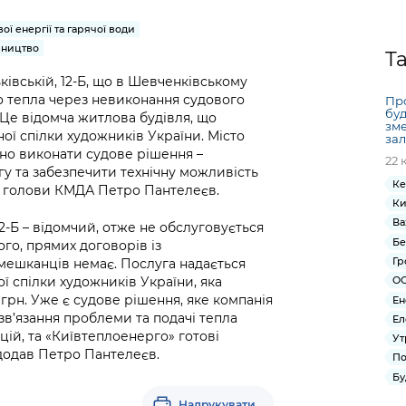
Громадська
Вакансії
Відкритий бюд
ся на
експертиза
Фінанси та бюджет
Інформація з
Поря
новин
ої енергії та гарячої води
Статистика
Контактний це
та медицина
обмеженим
оска
анонс
вництво
Т
Громадський
Безпека та
доступом
рішен
КМДА
івській, 12-Б, що в Шевченківському
Звернення громадян
 навчальні
бюджет
правопорядок
безді
Subsc
о тепла через невиконання судового
Пр
Подати запит
розпо
to
буд
 Це відомча житлова будівля, що
Регуляторна діяльність
Ритуальні послуги
зме
онлайн
інфор
anno
ї спілки художників України. Місто
зал
транспорт та
ment
но виконати судове рішення –
22 
Іноземцям / For
Проекти
Звіти
 та забезпечити технічну можливість
from 
foreigners
Ке
нормативно-
ик голови КМДА Петро Пантелеєв.
опра
KCSA
шнє
Ки
правових та
запит
Ва
ще міста
12-Б – відомчий, отже не обслуговується
інших актів
публі
Бе
го, прямих договорів із
інфо
Гр
 мешканців немає. Послуга надається
 спілки художників України, яка
ОС
грн. Уже є судове рішення, яке компанія
Ен
в’язання проблеми та подачі тепла
Ел
цій, та «Київтеплоенерго» готові
Ут
 додав Петро Пантелеєв.
По
Бу
Надрукувати