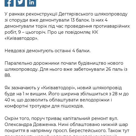
інформації
Рішення та розпорядження
Освіта та навчальні заклади
Громадська експертиза
Медіагалерея
Інформація з обмеженим доступом
Портал Послуг
У рамках реконструкції Дегтярівського шляхопроводу
Проєкти розпоряджень, що
Дороги, транспорт та парковки
Громадський бюджет
Підписатися на новини та анонси від
зі споруди вже демонтували 13 балок. Із них 4
перебувають на погодженні КМВА
Подати запит онлайн
демонтували торік під час проведення протиаварійних
КМДА / Subscribe to announcements
Навколишнє середовище міста
Консультації з громадськістю
робіт, 9 – цьогоріч. Про це повідомляє КК
from the KCSA
Рішення Київради
«Київавтодор».
Проекти нормативно-правових та
Містобудування та земельні ділянки
Громадська рада
інших актів
Порядок акредитації медіа /
Контактна інформація
Невдовзі демонтують останні 4 балки.
Accreditation process
Культура, спорт, дозвілля
Петиції
Нормативна база
Графік роботи та прийому громадян
Паралельно дорожники почали будівництво нового
Подати журналістський запит /
Бізнес та ліцензування
Відкритий бюджет
шляхопроводу. Для нього вже забетонували 26 паль із
Питання і відповіді про публічну
Submitting a media request
Вакансії
88.
інформацію
Фінанси та бюджет
Контактний центр
Зйомки в лікарнях в умовах воєнного
Статистика
Як зазначають у «Київавтодорі», новий шляхопровід
Порядок оскарження рішень, дій чи
стану / Rules for media coverage of
Безпека та правопорядок
буде на 1 м вищим. Його ширина збільшиться з 28 м до
Допомога учасникам АТО
бездіяльності розпорядників інформації
hospitals at work under martial law
Звернення громадян
40 м, що дозволить облаштувати велодоріжки і
комфортні тротуари для пішоходів.
Ритуальні послуги
Рада з питань внутрішньо переміщених
Звіти про опрацювання запитів на
Контакти для медіа / Contacts for mass
Регуляторна діяльність
осіб при Київській міській військовій
публічну інформацію
media
Окрім того, поруч триває капітальний ремонт вул.
Іноземцям / For foreigners
адміністрації
Олександра Довженка. Нині облаштовано нижній шар
Промисловість і наука Києва
Інформація для споживачів
покриття в напрямку просп. Берестейського. Також тут
Пам'ятки культурної спадщини
«Ініціатива «Партнерство «Відкритий