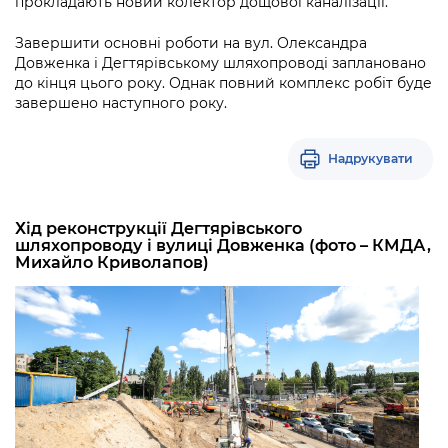
прокладають новий колектор дощової каналізації.
Підприємства, установи, організації
Уряд» – місцевий рівень»
Про відкриті дані
Портал Захисників та Захисниць
Завершити основні роботи на вул. Олександра
Kyiv International Relations
Важливе під час воєнного стану
Портал даних Києва
Довженка і Дегтярівському шляхопроводі заплановано
Безбар'єрність
до кінця цього року. Однак повний комплекс робіт буде
Річні звіти
Публічні дашборди
завершено наступного року.
Портал послуг
Гендерна політика
Міський застосунок Київ Цифровий
Надрукувати
Безбар'єрність
Важливе під час воєнного стану
Київська міська військова адміністрація
Хід реконструкції Дегтярівського
шляхопроводу і вулиці Довженка (фото – КМДА,
Михайло Криволапов)