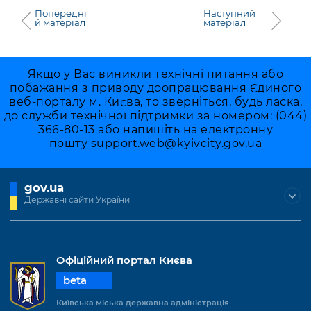
Попередні
Наступний
й матеріал
матеріал
Якщо у Вас виникли технічні питання або
побажання з приводу доопрацювання Єдиного
веб-порталу м. Києва, то зверніться, будь ласка,
до служби технічної підтримки за номером: (044)
366-80-13 або напишіть на електронну
пошту
support.web@kyivcity.gov.ua
gov.ua
Державні сайти України
Офіційний портал Києва
beta
Київська міська державна адміністрація