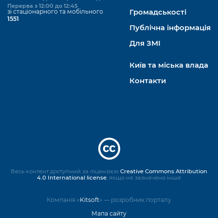
Перерва з 12:00 до 12:45
зі стаціонарного та мобільного
Громадськості
1551
Публічна інформація
Для ЗМІ
Київ та міська влада
Контакти
Весь контент доступний за ліцензією
Creative Commons Attribution
4.0 International license
, якщо не зазначено інше
Компанія «
Kitsoft
» — розробник порталу
Мапа сайту