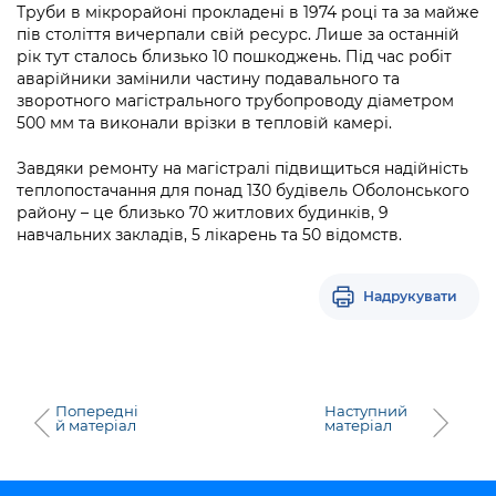
Підприємства, установи, організації
Труби в мікрорайоні прокладені в 1974 році та за майже
Уряд» – місцевий рівень»
Про відкриті дані
Портал Захисників та Захисниць
пів століття вичерпали свій ресурс. Лише за останній
Kyiv International Relations
рік тут сталось близько 10 пошкоджень. Під час робіт
Важливе під час воєнного стану
Портал даних Києва
Безбар'єрність
аварійники замінили частину подавального та
Річні звіти
зворотного магістрального трубопроводу діаметром
Публічні дашборди
500 мм та виконали врізки в тепловій камері.
Портал послуг
Гендерна політика
Завдяки ремонту на магістралі підвищиться надійність
Міський застосунок Київ Цифровий
теплопостачання для понад 130 будівель Оболонського
Безбар'єрність
району – це близько 70 житлових будинків, 9
Важливе під час воєнного стану
навчальних закладів, 5 лікарень та 50 відомств.
Київська міська військова адміністрація
Надрукувати
Попередні
Наступний
й матеріал
матеріал