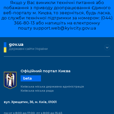
Якщо у Вас виникли технічні питання або
побажання з приводу доопрацювання Єдиного
веб-порталу м. Києва, то зверніться, будь ласка,
до служби технічної підтримки за номером: (044)
366-80-13 або напишіть на електронну
пошту
support.web@kyivcity.gov.ua
gov.ua
Державні сайти України
Офіційний портал Києва
beta
Київська міська державна адміністрація
Київська міська рада
вул. Хрещатик, 36, м. Київ, 01001
пн-чт з 8:00 до 17:00, пт з 8:00 до 15:45