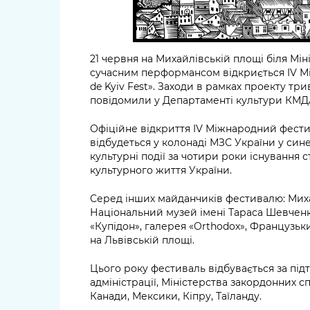
21 червня на Михайлівській площі біля Мі
сучасним перформансом відкриється IV 
de Kyiv Fest». Заходи в рамках проекту тр
повідомили у Департаменті культури КМД
Офіційне відкриття IV Міжнародний фестив
відбудеться у колонаді МЗС України у сине
культурні події за чотири роки існування
культурного життя України.
Серед інших майданчиків фестивалю: Мих
Національний музей імені Тараса Шевченк
«Купідон», галерея «Orthodox», Французьки
на Львівській площі.
Цього року фестиваль відбувається за під
адміністрації, Міністерства закордонних сп
Канади, Мексики, Кіпру, Таїланду.