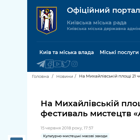
Офіційний портал
Київська міська рада
Київська міська державна адмін
Київ та міська влада
Міські послуги
На Михайлівській площі 21 
Головна
Новини
Київський міський голова
Будинок 
послуги
На Михайлівській пло
Київська міська рада
фестиваль мистецтв «A
Пільги, су
Про Київ
соціальн
15 червня 2018 року, 17:57
Керівництво КМДА
Паспорт, 
Культурно-мистецькі масові заходи