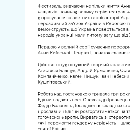
Фестиваль, вивчаючи не тільки життя Анни 
нащадків, починає велику серію театраль
є просування славетних героїв історії Укр
нерозривний зв’язок України з Європою т
демонструють, що Україна повертається в
народів українці мали питому вагу ще від X
Першою у великій серії сучасних перформа
Анни Київської і Генріха І, початок славног
Дійство готує потужний творчий колектив:
Анастасія Блащук, Андрій Єрмоленко, Оста
Компаніченко, Євген Нищук, Іван Небесний
Кушпітовський.
Робота над постановкою тривала три роки
Едігни подають поет Олександр Ірванець 
Федір Баландін. Дослідження складних ст
Ярославни і Едігни розгортатиметься на т
тогочасної Європи. Вирватись зі стереотип
«я» і перемогти гендерну нерівність – шл
святої Едігни.