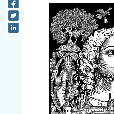
довідки
Структура
Лікарні 
Рішення та розпорядження
Освіта та
Проєкти розпоряджень, що
заклади
перебувають на погодженні
КМВА
Дороги, 
парковки
Навколи
середови