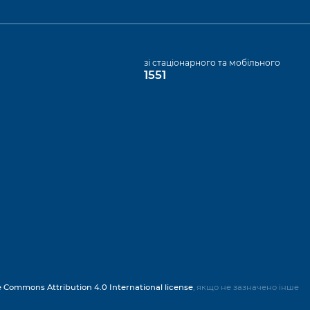
а
зі стаціонарного та мобільного
1551
e Commons Attribution 4.0 International license
, якщо не зазначено інше