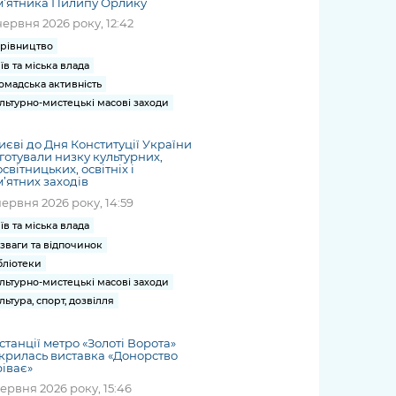
м’ятника Пилипу Орлику
червня 2026 року, 12:42
рівництво
їв та міська влада
омадська активність
льтурно-мистецькі масові заходи
иєві до Дня Конституції України
готували низку культурних,
світницьких, освітніх і
’ятних заходів
червня 2026 року, 14:59
їв та міська влада
зваги та відпочинок
бліотеки
льтурно-мистецькі масові заходи
льтура, спорт, дозвілля
станції метро «Золоті Ворота»
крилась виставка «Донорство
ріває»
червня 2026 року, 15:46