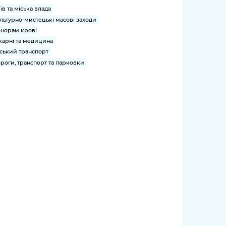
їв та міська влада
льтурно-мистецькі масові заходи
норам крові
карні та медицина
ський транспорт
роги, транспорт та парковки