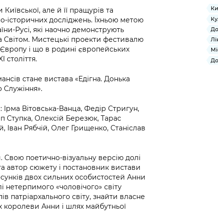
Ки
Київської, але й її пращурів та
Ку
но-історичних досліджень. Їхньою метою
аїни-Русі, які наочно демонструють
До
а Світом. Мистецькі проекти фестивалю
Лі
 Європу і що в родині європейських
Мі
I століття.
До
нсів стане вистава «Едігна. Донька
о Служіння».
 Ірма Вітовська-Ванца, Федір Стригун,
п Ступка, Олексій Березюк, Тарас
, Іван Рябчій, Олег Грищенко, Станіслав
. Свою поетично-візуальну версію долі
та автор сюжету і постановник вистави
осунків двох сильних особистостей Анни
лі нетерпимого «чоловічого» світу
ів патріархального світу, знайти власне
ях королеви Анни і шлях майбутньої