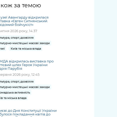
жет
Річні звіти
Києва
журналіст
міській військовій
coverage
акож за темою
Портал послуг
док
и та
ський
адміністрації
of
нтр
Гендерна політика
Публічні
рження
и від
запит /
hospitals
узеї Авангарду відкрилася
Міський застосунок Київ
дашборди
ь, дій чи
 /
«Ініціатива
Submitting
тавка «Євген Ситнянський.
at work
Безбар'єрність
Цифровий
ідомий бойчукіст»
яльності
ribe
«Партнерство
a media
under
липня 2026 року, 14:37
рядників
«Відкритий Уряд» –
request
martial law
Київська міська військова
Важливе під час
мації
unce
місцевий рівень»
льтура, спорт, дозвілля
адміністрація
воєнного стану
льтурно-мистецькі масові заходи
s
Контакти
 про
Важливе під час
зеї
Київ та міська влада
the
для медіа
цювання
воєнного стану
/ Contacts
ів на
МДА відкрилась виставка про
for mass
тєвий шлях Героя України
чну
рія Парубія
media
рмацію
червня 2026 року, 12:45
льтура, спорт, дозвілля
льтурно-мистецькі масові заходи
омадська активність
їв та міська влада
иєві до Дня Конституції України
булося покладання квітів до