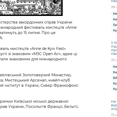
па
28 
Ке
Ки
ністерства закордонних справ України
Гр
Міжнародний фестиваль мистецтв «Anne
Ку
иватимуть до 15 липня. Про це
А.
У К
під
аль мистецтв «Anne de Kyiv Fest»
про
ргії зі знаковим «МЗС Open Air», адже ці
пам
 стали знаковими для міжнародного
25 
Ки
Ро
айлівський Золотоверхий Монастир,
Бі
а, Мистецький Арсенал, кнайп-клуб
Ку
й інститут в Україні, Сквер Франкофонії
Ку
тримки Київської міської державної
На 
від
рав України, Посольств Франції, Бельгії,
зіг
15 