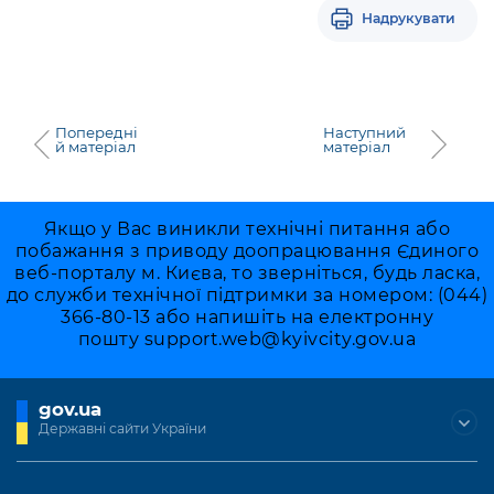
Підприємства, установи, організації
Уряд» – місцевий рівень»
Надрукувати
Про відкриті дані
Портал Захисників та Захисниць
Kyiv International Relations
Важливе під час воєнного стану
Портал даних Києва
Безбар'єрність
Річні звіти
Публічні дашборди
Портал послуг
Попередні
Наступний
Гендерна політика
й матеріал
матеріал
Міський застосунок Київ Цифровий
Безбар'єрність
Важливе під час воєнного стану
Якщо у Вас виникли технічні питання або
Київська міська військова адміністрація
побажання з приводу доопрацювання Єдиного
веб-порталу м. Києва, то зверніться, будь ласка,
до служби технічної підтримки за номером: (044)
366-80-13 або напишіть на електронну
пошту
support.web@kyivcity.gov.ua
gov.ua
Державні сайти України