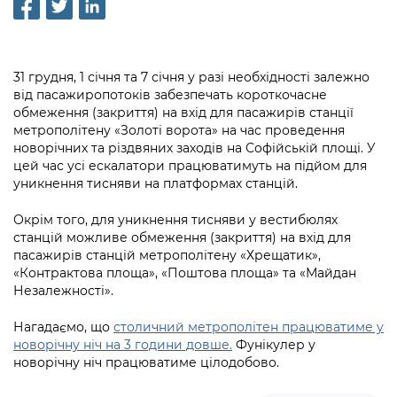
інформації
Рішення та розпорядження
Освіта та навчальні заклади
Громадська експертиза
Медіагалерея
Інформація з обмеженим доступом
Портал Послуг
Проєкти розпоряджень, що
Дороги, транспорт та парковки
Громадський бюджет
Підписатися на новини та анонси від
перебувають на погодженні КМВА
Подати запит онлайн
31 грудня, 1 січня та 7 січня у разі необхідності залежно
КМДА / Subscribe to announcements
Навколишнє середовище міста
Консультації з громадськістю
від пасажиропотоків забезпечать короткочасне
from the KCSA
Рішення Київради
Проекти нормативно-правових та
обмеження (закриття) на вхід для пасажирів станції
Містобудування та земельні ділянки
Громадська рада
метрополітену «Золоті ворота» на час проведення
інших актів
Порядок акредитації медіа /
Контактна інформація
новорічних та різдвяних заходів на Софійській площі. У
Accreditation process
Культура, спорт, дозвілля
Петиції
цей час усі ескалатори працюватимуть на підйом для
Нормативна база
Графік роботи та прийому громадян
уникнення тисняви на платформах станцій.
Подати журналістський запит /
Бізнес та ліцензування
Відкритий бюджет
Питання і відповіді про публічну
Submitting a media request
Вакансії
Окрім того, для уникнення тисняви у вестибюлях
інформацію
Фінанси та бюджет
станцій можливе обмеження (закриття) на вхід для
Контактний центр
Зйомки в лікарнях в умовах воєнного
Статистика
пасажирів станцій метрополітену «Хрещатик»,
Порядок оскарження рішень, дій чи
стану / Rules for media coverage of
«Контрактова площа», «Поштова площа» та «Майдан
Безпека та правопорядок
Допомога учасникам АТО
бездіяльності розпорядників інформації
hospitals at work under martial law
Звернення громадян
Незалежності».
Ритуальні послуги
Рада з питань внутрішньо переміщених
Звіти про опрацювання запитів на
Контакти для медіа / Contacts for mass
Нагадаємо, що
столичний метрополітен працюватиме у
Регуляторна діяльність
осіб при Київській міській військовій
публічну інформацію
media
новорічну ніч на 3 години довше.
Фунікулер у
Іноземцям / For foreigners
адміністрації
новорічну ніч працюватиме цілодобово.
Промисловість і наука Києва
Інформація для споживачів
Пам'ятки культурної спадщини
«Ініціатива «Партнерство «Відкритий