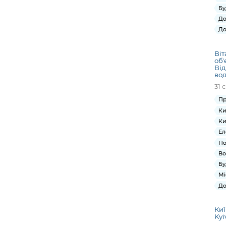
Бу
До
До
Віт
обʼ
Від
вод
31 
Пр
Ки
Ки
Ел
По
Во
Бу
Мі
До
Киї
Kyi