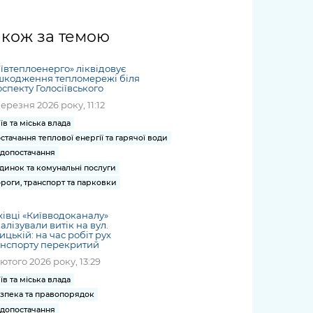
жет
Річні звіти
Києва
журналіст
міській військовій
coverage
Портал послуг
док
и та
ський
адміністрації
of
нтр
Гендерна політика
акож за темою
Публічні
рження
и від
запит /
hospitals
Міський застосунок Київ
дашборди
ь, дій чи
 /
«Ініціатива
Submitting
at work
Безбар'єрність
Цифровий
яльності
ribe
«Партнерство
ївтеплоенерго» ліквідовує
a media
under
шкодження тепломережі біля
рядників
«Відкритий Уряд» –
request
спекту Голосіївського
martial law
Київська міська військова
Важливе під час
мації
unce
місцевий рівень»
березня 2026 року, 11:12
адміністрація
воєнного стану
s
Контакти
їв та міська влада
 про
Важливе під час
the
для медіа
стачання теплової енергії та гарячої води
цювання
воєнного стану
/ Contacts
допостачання
ів на
for mass
динок та комунальні послуги
чну
роги, транспорт та парковки
media
рмацію
івці «Київводоканалу»
алізували витік на вул.
ицькій: на час робіт рух
анспорту перекритий
лютого 2026 року, 13:29
їв та міська влада
зпека та правопорядок
допостачання