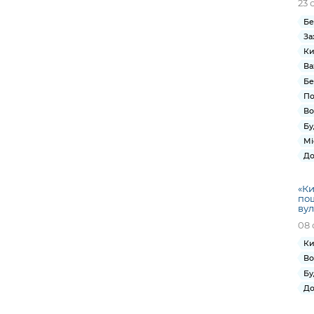
23 
Бе
За
Ки
Ва
Бе
По
Во
Бу
Мі
До
«Ки
по
вул
08 
Ки
Во
Бу
До