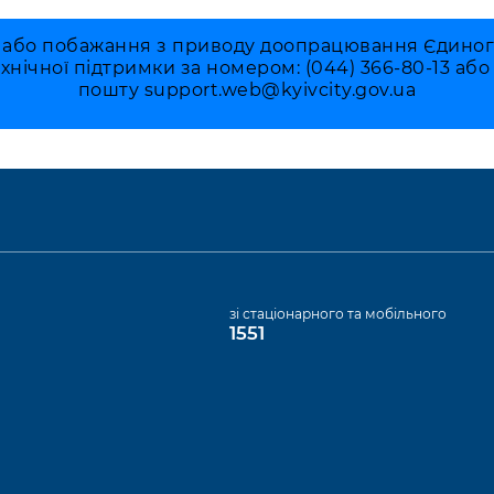
 або побажання з приводу доопрацювання Єдиного 
ехнічної підтримки за номером: (044) 366-80-13 аб
пошту
support.web@kyivcity.gov.ua
а
зі стаціонарного та мобільного
1551