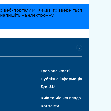
веб-порталу м. Києва, то зверніться,
о напишіть на електронну
Громадськості
Публічна інформація
Для ЗМІ
Київ та міська влада
Контакти