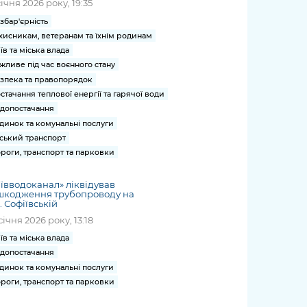
січня 2026 року, 19:35
збар'єрність
хисникам, ветеранам та їхнім родинам
їв та міська влада
жливе під час воєнного стану
зпека та правопорядок
стачання теплової енергії та гарячої води
допостачання
динок та комунальні послуги
ський транспорт
роги, транспорт та парковки
ївводоканал» ліквідував
шкодження трубопроводу на
. Софіївській
січня 2026 року, 13:18
їв та міська влада
допостачання
динок та комунальні послуги
роги, транспорт та парковки