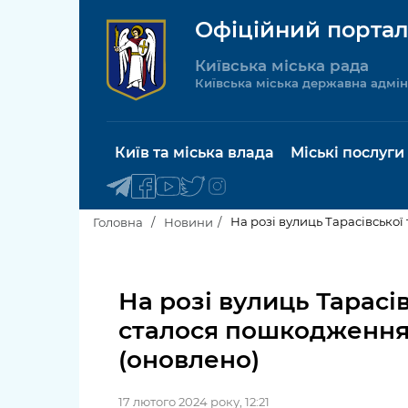
Офіційний портал
Київська міська рада
Київська міська державна адмін
Київ та міська влада
Міські послуги
На розі вулиць Тарасівсько
Головна
Новини
Київський міський голова
Будинок 
послуги
На розі вулиць Тарасі
Київська міська рада
сталося пошкодження
Пільги, су
Про Київ
(оновлено)
соціальн
Керівництво КМДА
Паспорт, 
17 лютого 2024 року, 12:21