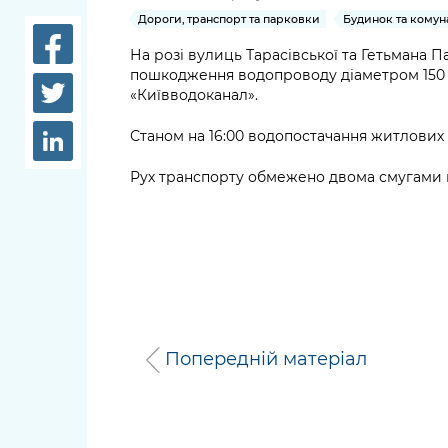
довідки
Дороги, транспорт та парковки
Будинок та комун
Структура
Лікарні 
На розі вулиць Тарасівської та Гетьмана 
Рішення та розпорядження
пошкодження водопроводу діаметром 150 
Освіта та
«Київводоканал».
Проєкти розпоряджень, що
заклади
перебувають на погодженні
Станом на 16:00 водопостачання житлових 
КМВА
Дороги, 
Рух транспорту обмежено двома смугами ву
парковки
Навколи
середови
Попередній матеріал