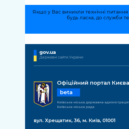
Якщо у Вас виникли технічні питання
будь ласка, до служби т
gov.ua
Державні сайти України
Офіційний портал Києв
beta
Київська міська державна адміністрація
Київська міська рада
вул. Хрещатик, 36, м. Київ, 01001