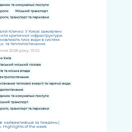
динок та комунальні послуги
роги
Міський транспорт
роги, транспорт та парковки
алій Кличко: У Києві заживлені
єкти критичної інфраструктури.
новлюють тиск води в системі
о- та теплопостачання
січня 2026 року, 15:02
о Київ
ївський міський голова
їв та міська влада
ектропостачання
стачання теплової енергії та гарячої води
допостачання
динок та комунальні послуги
ський транспорт
роги, транспорт та парковки
в: найважливіше за тиждень |
v. Highlights of the week